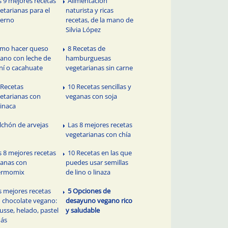
s 9 mejores recetas
Alimentación
etarianas para el
naturista y ricas
ierno
recetas, de la mano de
Silvia López
mo hacer queso
8 Recetas de
ano con leche de
hamburguesas
í o cacahuate
vegetarianas sin carne
 Recetas
10 Recetas sencillas y
etarianas con
veganas con soja
inaca
lchón de arvejas
Las 8 mejores recetas
vegetarianas con chía
s 8 mejores recetas
10 Recetas en las que
anas con
puedes usar semillas
ermomix
de lino o linaza
s mejores recetas
5 Opciones de
 chocolate vegano:
desayuno vegano rico
sse, helado, pastel
y saludable
más