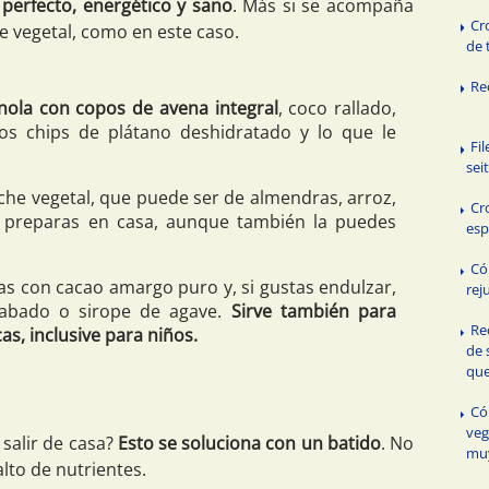
perfecto, energético y sano
. Más si se acompaña
Cr
e vegetal, como en este caso.
de 
Re
nola con copos de avena integral
, coco rallado,
os chips de plátano deshidratado y lo que le
Fi
sei
he vegetal, que puede ser de almendras, arroz,
Cr
 preparas en casa, aunque también la puedes
esp
Có
as con cacao amargo puro y, si gustas endulzar,
rej
abado o sirope de agave.
Sirve también para
Re
as, inclusive para niños.
de 
que
Có
veg
salir de casa?
Esto se soluciona con un batido
. No
muy
alto de nutrientes.