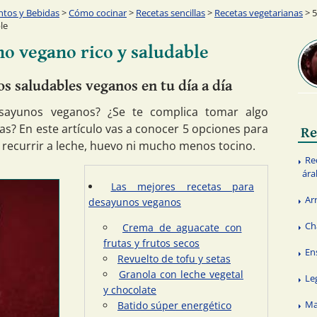
ntos y Bebidas
>
Cómo cocinar
>
Recetas sencillas
>
Recetas vegetarianas
> 5
le
o vegano rico y saludable
s saludables veganos en tu día a día
sayunos veganos? ¿Se te complica tomar algo
as? En este artículo vas a conocer 5 opciones para
Re
 recurrir a leche, huevo ni mucho menos tocino.
Re
ára
Las mejores recetas para
Ar
desayunos veganos
Ch
Crema de aguacate con
frutas y frutos secos
En
Revuelto de tofu y setas
Granola con leche vegetal
Le
y chocolate
Ma
Batido súper energético