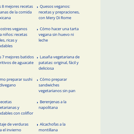
s 8 mejores recetas
Quesos veganos:
anas de la comida
recetas y prepraciones,
xicana
con Mery Di Rome
Postres veganos
Cómo hacer una tarta
a niños: recetas
vegana sin huevo ni
les, ricas y
leche
udables
s 7 mejores batidos
Lasaña vegetariana de
ritivos de aguacate
patatas: original, fácil y
deliciosa
mo preparar sushi
Cómo preparar
divegano
sandwiches
vegetarianos sin pan
Recetas
Berenjenas a la
etarianas y
napolitana
udables con coliflor
taje de verduras
Alcachofas a la
a el invierno
montillana