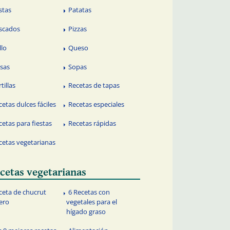
stas
Patatas
scados
Pizzas
llo
Queso
lsas
Sopas
tillas
Recetas de tapas
cetas dulces fáciles
Recetas especiales
cetas para fiestas
Recetas rápidas
cetas vegetarianas
cetas vegetarianas
ceta de chucrut
6 Recetas con
ero
vegetales para el
hígado graso