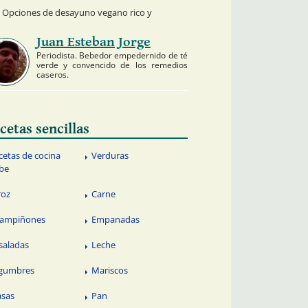
 Opciones de desayuno vegano rico y
Juan Esteban Jorge
Periodista. Bebedor empedernido de té
verde y convencido de los remedios
caseros.
cetas sencillas
cetas de cocina
Verduras
be
roz
Carne
ampiñones
Empanadas
saladas
Leche
gumbres
Mariscos
sas
Pan