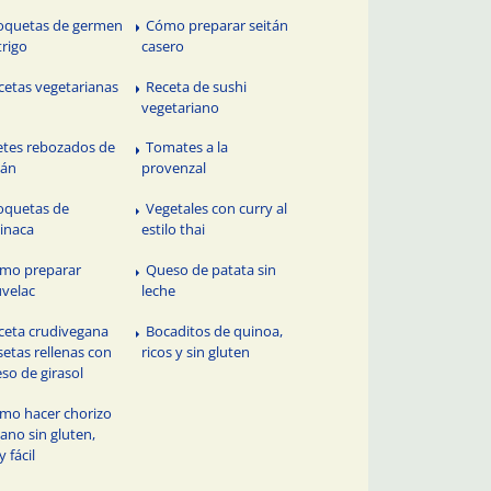
oquetas de germen
Cómo preparar seitán
trigo
casero
cetas vegetarianas
Receta de sushi
vegetariano
letes rebozados de
Tomates a la
tán
provenzal
oquetas de
Vegetales con curry al
inaca
estilo thai
mo preparar
Queso de patata sin
uvelac
leche
ceta crudivegana
Bocaditos de quinoa,
setas rellenas con
ricos y sin gluten
so de girasol
mo hacer chorizo
ano sin gluten,
 fácil