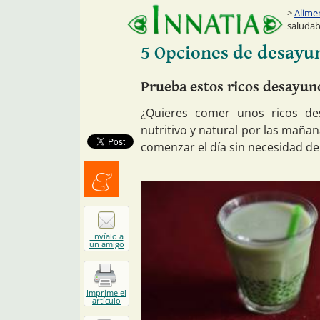
Alime
saludab
5 Opciones de desayun
Prueba estos ricos desayuno
¿Quieres comer unos ricos de
nutritivo y natural por las mañan
comenzar el día sin necesidad de
Menéalo
Envíalo a
un amigo
Imprime el
artículo