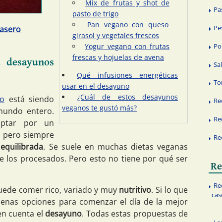
Mix de frutas y shot de
Pa
pasto de trigo
Pan vegano con queso
Pe
casero
girasol y vegetales frescos
Po
Yogur vegano con frutas
frescas y hojuelas de avena
a desayunos
Sa
Qué infusiones energéticas
Tor
usar en el desayuno
¿Cuál de estos desayunos
no
está siendo
Re
veganos te gustó más?
mundo entero.
Re
ptar por un
, pero siempre
Re
equilibrada
. Se suele en muchas dietas veganas
e los procesados. Pero esto no tiene por qué ser
Re
Re
puede comer rico, variado y muy
nutritivo
. Si lo que
cas
enas opciones para comenzar el día de la mejor
en cuenta el
desayuno
. Todas estas propuestas de