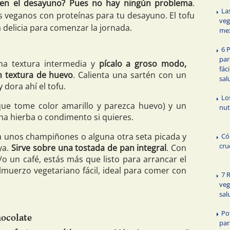
s en el desayuno? Pues no hay ningún problema
.
La
veganos con proteínas para tu desayuno. El tofu
veg
a delicia para comenzar la jornada.
me
6 
par
a textura intermedia y
pícalo a groso modo,
fáci
 textura de huevo
. Calienta una sartén con un
sal
y dora ahí el tofu.
Lo
ue tome color amarillo y parezca huevo) y un
nut
na hierba o condimento si quieres.
ra unos champiñones o alguna otra seta picada y
Có
cru
ya.
Sirve sobre una tostada de pan integral
. Con
o un café, estás más que listo para arrancar el
lmuerzo vegetariano fácil, ideal para comer con
7 
veg
sal
Po
hocolate
par