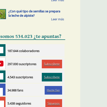
¿Con qué tipo de semillas se prepara
la leche de alpiste?
 somos 534.023 ¿te apuntas?
187.644 colaboradores
Subscríbete
297.000 suscriptores
Subscríbete
4.543 suscriptores
Hazte fan
34.988 fans
Síguenos
5.438 seguidores