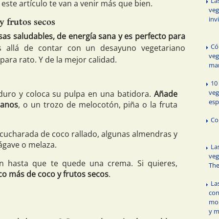
La
ste artículo te van a venir más que bien.
veg
inv
y frutos secos
sas saludables, de energía sana y es perfecto para
Có
s allá de contar con un desayuno vegetariano
veg
 para rato. Y de la mejor calidad.
man
10
veg
uro y coloca su pulpa en una batidora.
Añade
esp
danos
, o un trozo de melocotón, piña o la fruta
Co
cucharada de coco rallado, algunas almendras y
ágave o melaza.
La
veg
ón hasta que te quede una crema. Si quieres,
Th
o más de coco y frutos secos
.
La
con
mou
y 