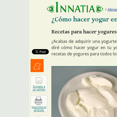
Alime
¿Cómo hacer yogur en
Recetas para hacer yogures
¿Acabas de adquirir una yogurte
diré cómo hacer yogur en tu y
recetas de yogures para todos l
Menéalo
Envíalo a
un amigo
Imprime el
artículo