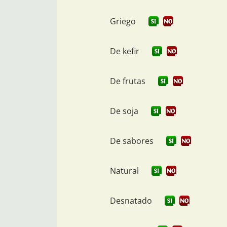
Griego
De kefir
De frutas
De soja
De sabores
Natural
Desnatado