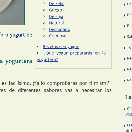
De kefir
Pa
Griego
Pe
De soja
Natural
Po
Desnatado
ir o yogurt de
Cremoso
Sa
Recetas con yogur
Tor
¿Qué yogur prepararás en la
Re
yogurtera?
a yogurtera
Re
Re
es facilísimo. ¡Ya lo comprobarás por ti mism@!
res de diferentes sabores vas a necesitar los
Le
Có
yog
LE
de 