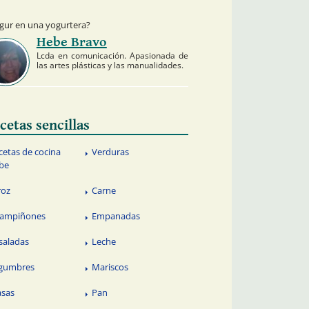
gur en una yogurtera?
Hebe Bravo
Lcda en comunicación. Apasionada de
las artes plásticas y las manualidades.
cetas sencillas
cetas de cocina
Verduras
be
roz
Carne
ampiñones
Empanadas
saladas
Leche
gumbres
Mariscos
sas
Pan