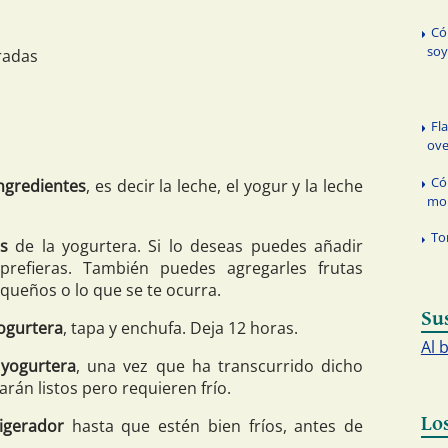
Có
soy
radas
Fl
ove
Có
ingredientes
, es decir la leche, el yogur y la leche
mon
To
s
de la yogurtera. Si lo deseas puedes añadir
refieras. También puedes agregarles frutas
queños o lo que se te ocurra.
Su
yogurtera
, tapa y enchufa. Deja 12 horas.
Al 
 yogurtera
, una vez que ha transcurrido dicho
rán listos pero requieren frío.
Lo
rigerador
hasta que estén bien fríos, antes de