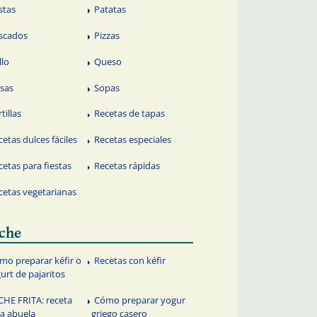
stas
Patatas
scados
Pizzas
llo
Queso
lsas
Sopas
tillas
Recetas de tapas
cetas dulces fáciles
Recetas especiales
cetas para fiestas
Recetas rápidas
cetas vegetarianas
che
mo preparar kéfir o
Recetas con kéfir
urt de pajaritos
CHE FRITA: receta
Cómo preparar yogur
la abuela
griego casero