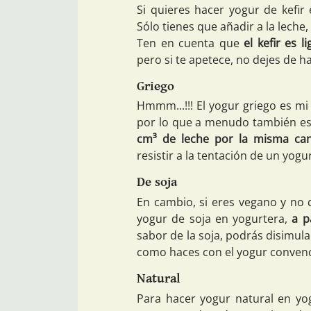
Si quieres hacer yogur de kefir
Sólo tienes que añadir a la leche
Ten en cuenta que
el kefir es 
pero si te apetece, no dejes de h
Griego
Hmmm...!!! El yogur griego es mi 
por lo que a menudo también es
cm³ de leche por la misma can
resistir a la tentación de un yog
De soja
En cambio, si eres vegano y no 
yogur de soja en yogurtera,
a p
sabor de la soja, podrás disimula
como haces con el yogur convenc
Natural
Para hacer yogur natural en yo