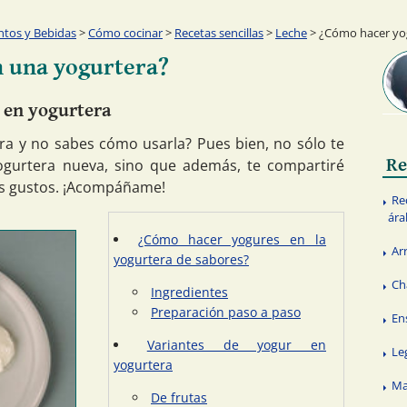
ntos y Bebidas
>
Cómo cocinar
>
Recetas sencillas
>
Leche
> ¿Cómo hacer yo
 una yogurtera?
 en yogurtera
ra y no sabes cómo usarla? Pues bien, no sólo te
Re
ogurtera nueva, sino que además, te compartiré
os gustos. ¡Acompáñame!
Re
ára
¿Cómo hacer yogures en la
Ar
yogurtera de sabores?
Ch
Ingredientes
Preparación paso a paso
En
Variantes de yogur en
Le
yogurtera
Ma
De frutas