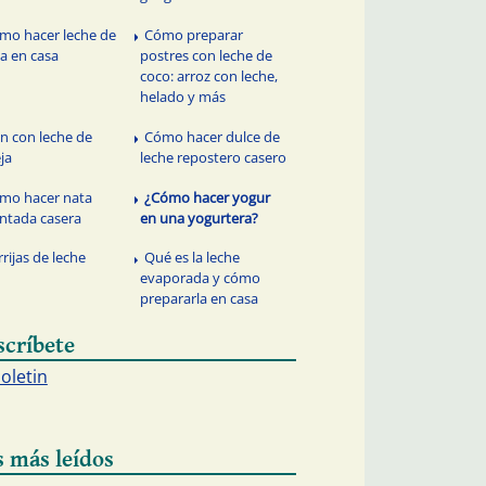
mo hacer leche de
Cómo preparar
a en casa
postres con leche de
coco: arroz con leche,
helado y más
an con leche de
Cómo hacer dulce de
ja
leche repostero casero
mo hacer nata
¿Cómo hacer yogur
tada casera
en una yogurtera?
rrijas de leche
Qué es la leche
evaporada y cómo
prepararla en casa
scríbete
boletin
s más leídos