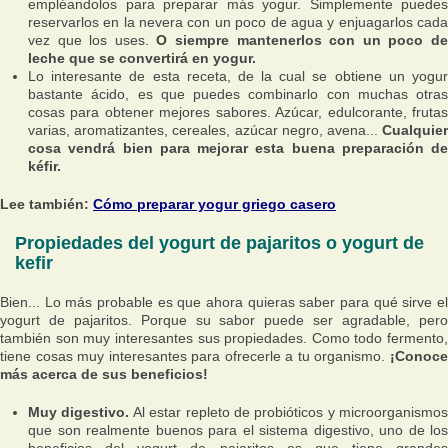
empléandolos para preparar más yogur. Simplemente puedes
reservarlos en la nevera con un poco de agua y enjuagarlos cada
vez que los uses.
O siempre mantenerlos con un poco d
leche que se convertirá en yogur.
Lo interesante de esta receta, de la cual se obtiene un yogur
bastante ácido, es que puedes combinarlo con muchas otras
cosas para obtener mejores sabores. Azúcar, edulcorante, frutas
varias, aromatizantes, cereales, azúcar negro, avena...
Cualquier
cosa vendrá bien para mejorar esta buena preparación de
kéfir.
Lee también:
Cómo preparar yogur griego casero
Propiedades del yogurt de pajaritos o yogurt de
kefir
Bien... Lo más probable es que ahora quieras saber para qué sirve el
yogurt de pajaritos. Porque su sabor puede ser agradable, pero
también son muy interesantes sus propiedades. Como todo fermento,
tiene cosas muy interesantes para ofrecerle a tu organismo.
¡Conoce
más acerca de sus beneficios!
Muy digestivo.
Al estar repleto de probióticos y microorganismos
que son realmente buenos para el sistema digestivo, uno de los