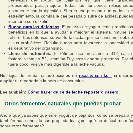
beneficios del yogurt de pajaritos es que tiene grandes
propiedades para mejorar todas las funciones relacionadas
justamente con la digestión. Si eres una persona que padece de
estreñimiento, la comida le cae pesada o sufre de acidez, puedes
intentarlo con el kéfir.
Bueno para las defensas
.
El pajarito de yogurt tiene grandiosos
beneficios en lo que a ayudar a mejorar el sistema inmune se
refiere. Las defensas se ven fortalecidas por su consumo, debido
a sus probióticos. Resulta bueno para favorecer la longevidad y
es depurativo del organismo.
Lleno de nutrientes.
El kéfir es rico en vitamina B12, calcio,
fósforo, vitamina B2, vitamina D y hasta aporta proteínas. Por si
fuera poco, vuelve más digerible a la leche vacuna.
No dejes de probar estas opciones de
recetas con kéfir
si quieres
ampliar tu repertorio a la hora de consumirlo.
Lee también:
Cómo hacer dulce de leche repostero casero
Otros fermentos naturales que puedes probar
Ahora que ya sabes qué es el yogurt de pajaritos, cómo se prepara y
también has conocido sus propiedades, ¿por qué no descubres más
sobre otros fermentos?