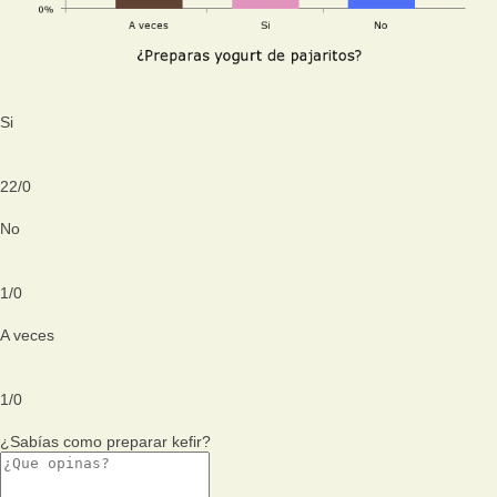
Si
22
/
0
No
1
/
0
A veces
1
/
0
¿Sabías como preparar kefir?