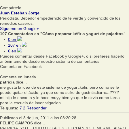
Compártelo
Juan Esteban Jorge
Periodista. Bebedor empedernido de té verde y convencido de los
remedios caseros.
Sígueme en Google+
107 Comentarios en "Cómo preparar kéfir o yogurt de pajaritos"
0
en
107
en
0
en
Puedes comentar desde Facebook y Google+, o si prefieres hacerlo
anónimamente desde nuestro sistema de comentarios
Comenta en Facebook
Comenta en Innatia
patricia
dice...
me gusta la idea de este sistema de yogurt,kéfir, pero como se le
puede quitar el ácido, ya que como sufro de gastritisdiarrea.????
mi hijo le encanta y le hace muyy bien ya que le sirvio como tarea
para la escuela de invenstigacion.
Te gusta:
7
2
Responder
Publicado el 8 de jun, 2011 a las 08:20:28
FELIPE CAMPOS
dice...
PATRICIA, YO LE QUITO LO ÁCIDO HECHÁNDOLE MERMELADA O