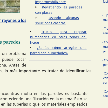
fác
impermeabilizante
Revistiendo las paredes
con placas
Ti
Usando algunas
ma
r rayones a los
soluciones caseras
Tr
Trucos para reparar
azu
humedades en otras zonas del
s paredes
Có
hogar
mue
¿Sabías cómo arreglar una
pin
pared con humedades?
s un problema
 puede tocar
Co
per
sona. Antes de
es,
lo más importante es tratar de identificar las
Có
ven
cor
Co
cuentras moho en las paredes es bastante
cañ
conteciendo una filtración en la misma. Esto se
en las tuberías o que los materiales empleados