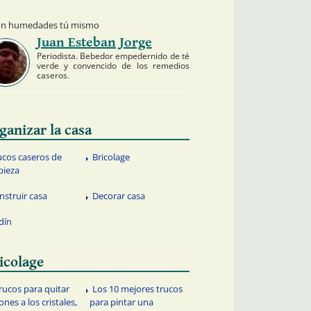
con humedades tú mismo
Juan Esteban Jorge
Periodista. Bebedor empedernido de té
verde y convencido de los remedios
caseros.
ganizar la casa
ucos caseros de
Bricolage
pieza
nstruir casa
Decorar casa
rdín
icolage
trucos para quitar
Los 10 mejores trucos
ones a los cristales,
para pintar una