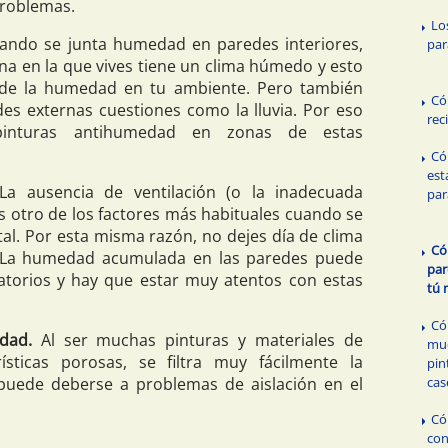
roblemas.
Lo
ndo se junta humedad en paredes interiores,
par
na en la que vives tiene un clima húmedo y esto
 de la humedad en tu ambiente. Pero también
Có
es externas cuestiones como la lluvia. Por eso
rec
pinturas antihumedad en zonas de estas
Có
est
a ausencia de ventilación (o la inadecuada
par
es otro de los factores más habituales cuando se
l. Por esta misma razón, no dejes día de clima
Có
a. La humedad acumulada en las paredes puede
pa
atorios y hay que estar muy atentos con estas
tú
Có
dad.
Al ser muchas pinturas y materiales de
mue
ísticas porosas, se filtra muy fácilmente la
pin
cas
uede deberse a problemas de aislación en el
Có
con