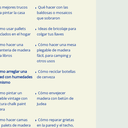
s mejores trucos
Qué hacer con las
a pintar la casa
baldosas o mosaicos
que sobraron
mo usar pallets
Ideas de bricolaje para
iclados en el hogar
colgar tus llaves
mo hacer una
Cómo hacer una mesa
anteria de madera
plegable de madera
a libros
fácil, para camping y
otros usos
mo arreglar una
Cómo reciclar botellas
red con humedades
de cerveza
 mismo
mo pintar un
Cómo envejecer
ble vintage con
madera con betún de
tura chalk paint
Judea
era
mo hacer camas
Cómo reparar grietas
 palets de madera
en la pared y el techo,