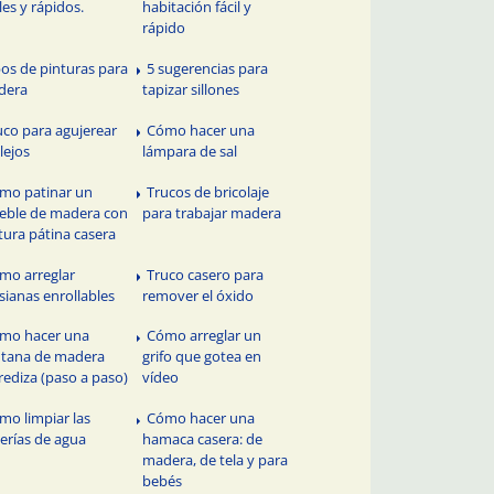
iles y rápidos.
habitación fácil y
rápido
pos de pinturas para
5 sugerencias para
dera
tapizar sillones
uco para agujerear
Cómo hacer una
lejos
lámpara de sal
mo patinar un
Trucos de bricolaje
ble de madera con
para trabajar madera
tura pátina casera
mo arreglar
Truco casero para
sianas enrollables
remover el óxido
mo hacer una
Cómo arreglar un
tana de madera
grifo que gotea en
rediza (paso a paso)
vídeo
mo limpiar las
Cómo hacer una
erías de agua
hamaca casera: de
madera, de tela y para
bebés