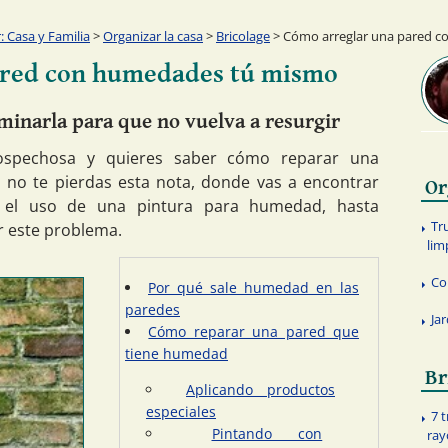
 Casa y Familia
>
Organizar la casa
>
Bricolage
> Cómo arreglar una pared 
ared con humedades tú mismo
inarla para que no vuelva a resurgir
spechosa y quieres saber cómo reparar una
no te pierdas esta nota, donde vas a encontrar
Or
e el uso de una pintura para humedad, hasta
Tr
r este problema.
lim
Co
Por qué sale humedad en las
paredes
Ja
Cómo reparar una pared que
tiene humedad
Br
Aplicando productos
especiales
7 
Pintando con
ray