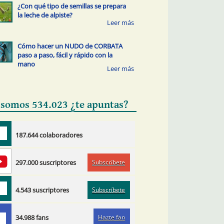
¿Con qué tipo de semillas se prepara
la leche de alpiste?
Cómo hacer un NUDO de CORBATA
paso a paso, fácil y rápido con la
mano
 somos 534.023 ¿te apuntas?
187.644 colaboradores
Subscríbete
297.000 suscriptores
Subscríbete
4.543 suscriptores
Hazte fan
34.988 fans