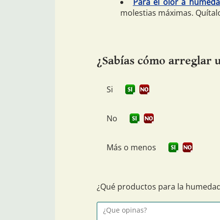
Para el olor a humed
molestias máximas. Quítal
¿Sabías cómo arreglar
Si
No
Más o menos
¿Qué productos para la humedad