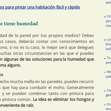
pas
os para pintar una habitación fácil y rápido
Có
par
ue tiene humedad
mad
edad de la pared por tus propios medios? Debes
Lo
s casos, deberás contar con conocimientos en
bri
ismo, si no es tu caso, lo mejor será que delegues
bañ
chas otras circunstancias en las que sí puedes
Tru
n algunas de las soluciones para la humedad que
pin
ema alguno.
Me
es
pal
hecho mucha mella en las paredes, puedes recurrir
os que hay para combatir el moho. Generalmente
Ca
 y se pueden combinar tanto con pintura para
gem
 pintura común.
La idea es eliminar los hongos y
Co
nveniente de raíz.
enc