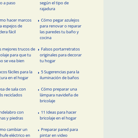
o a paso
según el tipo de
rajadura
mo hacer marcos
Cómo pegar azulejos
a espejos de
para renovar o reparar
era fácil
las paredes tu baño y
cocina
s mejores trucos de
Falsos portarretratos
colaje para que tu
originales para decorar
o se vea bien
tu hogar
cos fáciles para la
5 Sugerencias para la
tura en el hogar
iluminación de baños
sa de sala con
Cómo preparar una
és reciclados
lámpara navideña de
bricolaje
ndelabro con
11 Ideas para hacer
as y piedras
bricolaje en el hogar
mo cambiar un
Preparar pared para
hufe eléctrico en
pintar en video