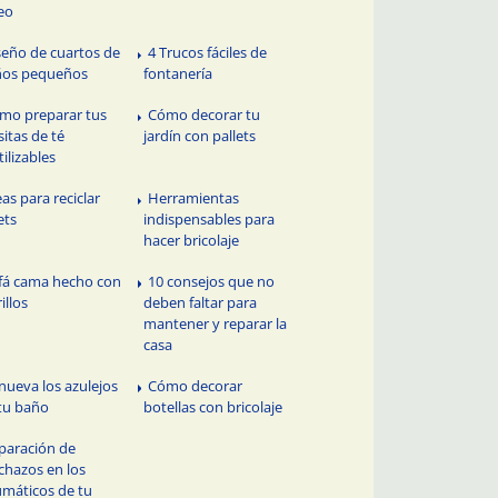
eo
seño de cuartos de
4 Trucos fáciles de
ños pequeños
fontanería
mo preparar tus
Cómo decorar tu
sitas de té
jardín con pallets
tilizables
eas para reciclar
Herramientas
ets
indispensables para
hacer bricolaje
fá cama hecho con
10 consejos que no
illos
deben faltar para
mantener y reparar la
casa
nueva los azulejos
Cómo decorar
tu baño
botellas con bricolaje
paración de
chazos en los
máticos de tu