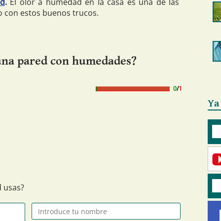
ad
.
El olor a humedad en la casa es una de las
o con estos buenos trucos.
 una pared con humedades?
0
/
1
Ya
 usas?