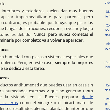
vid
nte
 interiores y exteriores suelen dar muy buenos
Di
ba
aplicar impermeabilizante para paredes, pero
o contrario, es probable que tengas que picar los
Có
 tengas de filtraciones, recubrir, revestir y luego
bol
e como es debido.
Nunca, pero nunca cometas el
reu
minarla por completo: va a volver a aparecer.
Id
pal
lacas
con humedad con placas o sistemas especiales que
So
roblema. Pero, en este caso,
siempre lo mejor es
ladr
 se dedica a esta tarea
.
seras
oductos antihumedad que puedes usar en casa sin
Re
de 
ra humedades externas y que no generan tanto
e la vivienda en sí. Puedes preparar
desde
Re
s caseros
como el vinagre o el bicarbonato de
pin
entes resultados algunas plantas de interior que
neu