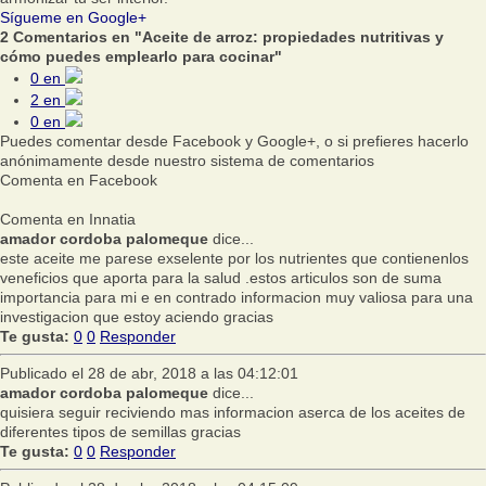
Sígueme en Google+
2 Comentarios en "Aceite de arroz: propiedades nutritivas y
cómo puedes emplearlo para cocinar"
0
en
2
en
0
en
Puedes comentar desde Facebook y Google+, o si prefieres hacerlo
anónimamente desde nuestro sistema de comentarios
Comenta en Facebook
Comenta en Innatia
amador cordoba palomeque
dice...
este aceite me parese exselente por los nutrientes que contienenlos
veneficios que aporta para la salud .estos articulos son de suma
importancia para mi e en contrado informacion muy valiosa para una
investigacion que estoy aciendo gracias
Te gusta:
0
0
Responder
Publicado el 28 de abr, 2018 a las 04:12:01
amador cordoba palomeque
dice...
quisiera seguir reciviendo mas informacion aserca de los aceites de
diferentes tipos de semillas gracias
Te gusta:
0
0
Responder