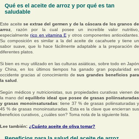
Qué es el aceite de arroz y por qué es tan
saludable
Este aceite
se extrae del germen y de la cáscara de los granos d
arroz
, razón por la cual posee un increíble valor nutritivo,
especialmente
rico en vitamina E
y otros componentes antioxidantes.
Su composición es similar a la del aceite de cacahuete y tiene un
sabor suave, que lo hace fácilmente adaptable a la preparación de
diferentes platos.
Si bien es muy utilizado en las culturas asiáticas, sobre todo en Japón
y China, en los últimos tiempos ha ganado gran popularidad en
occidente gracias al conocimiento de
sus grandes beneficios para
la salud
.
Según médicos y nutricionistas, sus propiedades curativas vienen de
la mano del
equilibrio ideal que posee de grasas poliinsaturada
y grasas monoinsaturadas
: tiene 37 % de grasas poliinsaturadas 
45 % de grasas monoinsaturadas. Esta es la clave que encierran sus
beneficios curativos, ¿cuáles son? Toma nota de la siguiente lista.
Lee también:
¿Cuánto aceite de oliva tomar?
Beneficios para la salud del aceite de arroz