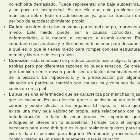
no exhibirte demasiado. Puede representar una baja autoestima,
y un poco de inseguridad. Es por ello que este problema se
manifiesta sobre todo en adolescentes ya que se transitan un
período de autodescubrimiento propio.
Callos
: si sufres de callos en varias partes del cuerpo, representa
miedo. Este miedo puede ser a causas conocidas, a
enfermedades, a la muerte, al rechazo, a asumir riesgos. Es
importante que analices y reflexiones en tu interior para descubrir
a qué es lo que le tienes miedo para romper con esa estructura
mental y liberarte de esa presión.
Comezón
: esta sensación se produce cuando existe algo a lo que
aspiras pero por diferentes razones no puede tenerlos. Se cree
que también sentir envida puede ser un factor desencadenante
de la picazón. La impaciencia, y la preocupación por alguna
situación en particular, también son causas muy comunes de la
comezón en la piel.
Lupus
: es una enfermedad que se caracteriza por manchas rojas
que se escaman. Es una afección grave si se disemina por todo el
cuerpo y puede afectar a los órganos. El lupus te indica que
existe una muy baja valoración propia, está relacionado con la
autodestrucción, la falta de amor propio. Es importante que
enfoques el interés en tu autoestima. Tómate todo el tiempo
necesario para descubrir qué es lo que realmente quieres para tu
vida y date el permiso para lograrlo. Perdonarte y reconciliarte
contigo mismo es un paso fundamental para la curación.