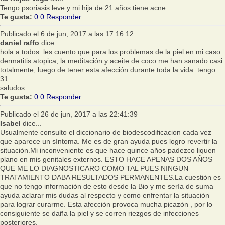
Tengo psoriasis leve y mi hija de 21 años tiene acne
Te gusta:
0
0
Responder
Publicado el 6 de jun, 2017 a las 17:16:12
daniel raffo
dice...
hola a todos. les cuento que para los problemas de la piel en mi caso
dermatitis atopica, la meditación y aceite de coco me han sanado casi
totalmente, luego de tener esta afección durante toda la vida. tengo
31
saludos
Te gusta:
0
0
Responder
Publicado el 26 de jun, 2017 a las 22:41:39
Isabel
dice...
Usualmente consulto el diccionario de biodescodificacion cada vez
que aparece un síntoma. Me es de gran ayuda pues logro revertir la
situación.Mi inconveniente es que hace quince años padezco liquen
plano en mis genitales externos. ESTO HACE APENAS DOS AÑOS
QUE ME LO DIAGNOSTICARO COMO TAL PUES NINGUN
TRATAMIENTO DABA RESULTADOS PERMANENTES.La cuestión es
que no tengo información de esto desde la Bio y me sería de suma
ayuda aclarar mis dudas al respecto y como enfrentar la situación
para lograr curarme. Esta afección provoca mucha picazón , por lo
consiguiente se daña la piel y se corren riezgos de infecciones
posteriores.