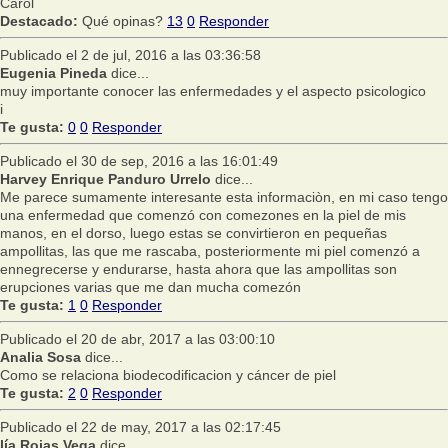
Carol
Destacado:
Qué opinas?
13
0
Responder
Publicado el 2 de jul, 2016 a las 03:36:58
Eugenia Pineda
dice...
muy importante conocer las enfermedades y el aspecto psicologico
i
Te gusta:
0
0
Responder
Publicado el 30 de sep, 2016 a las 16:01:49
Harvey Enrique Panduro Urrelo
dice...
Me parece sumamente interesante esta informaciòn, en mi caso tengo
una enfermedad que comenzó con comezones en la piel de mis
manos, en el dorso, luego estas se convirtieron en pequeñas
ampollitas, las que me rascaba, posteriormente mi piel comenzó a
ennegrecerse y endurarse, hasta ahora que las ampollitas son
erupciones varias que me dan mucha comezón
Te gusta:
1
0
Responder
Publicado el 20 de abr, 2017 a las 03:00:10
Analia Sosa
dice...
Como se relaciona biodecodificacion y cáncer de piel
Te gusta:
2
0
Responder
Publicado el 22 de may, 2017 a las 02:17:45
lía Rojas Vega
dice...