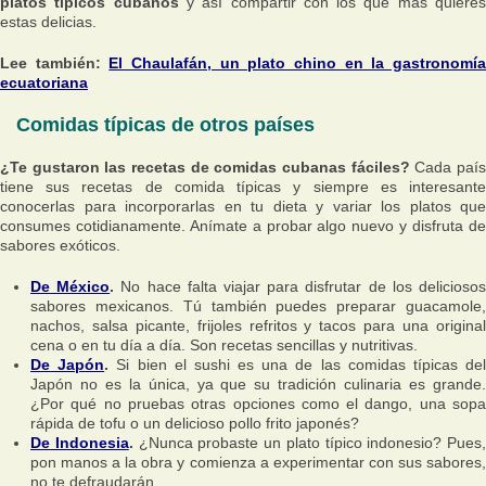
platos típicos cubanos
y así compartir con los que más quiere
estas delicias.
Lee también:
El Chaulafán, un plato chino en la gastronomí
ecuatoriana
Comidas típicas de otros países
¿Te gustaron las recetas de comidas cubanas fáciles?
Cada paí
tiene sus recetas de comida típicas y siempre es interesante
conocerlas para incorporarlas en tu dieta y variar los platos que
consumes cotidianamente. Anímate a probar algo nuevo y disfruta de
sabores exóticos.
De México
.
No hace falta viajar para disfrutar de los delicioso
sabores mexicanos. Tú también puedes preparar guacamole,
nachos, salsa picante, frijoles refritos y tacos para una original
cena o en tu día a día. Son recetas sencillas y nutritivas.
De Japón
.
Si bien el sushi es una de las comidas típicas de
Japón no es la única, ya que su tradición culinaria es grande.
¿Por qué no pruebas otras opciones como el dango, una sopa
rápida de tofu o un delicioso pollo frito japonés?
De Indonesia
.
¿Nunca probaste un plato típico indonesio? Pues,
pon manos a la obra y comienza a experimentar con sus sabores,
no te defraudarán.