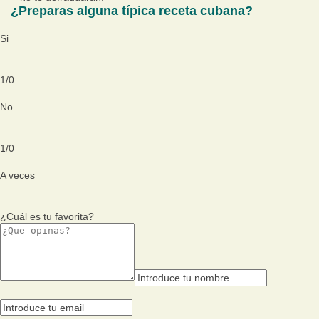
¿Preparas alguna típica receta cubana?
Si
1
/
0
No
1
/
0
A veces
¿Cuál es tu favorita?