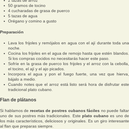
2 tazas de arroz
50 gramos de tocino
4 cucharadas de grasa de puerco
5 tazas de agua
Orégano y comino a gusto
Preparación
Lava los frijoles y remójalos en agua con el ají durante toda una
noche.
Cocina los frijoles en el agua de remojo hasta que estén blandos.
Si los compras cocidos no necesitarás hacer este paso.
Sofríe en la grasa de puerco los frijoles y el arroz con la cebolla,
el tocino, el ají y el ajo picados.
Incorpora el agua y pon el fuego fuerte, una vez que hierva,
bájalo a medio.
Cuando notes que el arroz está listo será hora de disfrutar este
tradicional plato cubano.
Flan de plátanos
Si hablamos de
recetas de postres cubanos fáciles
no puede falta
uno de sus postres más tradicionales. Este
plato cubano
es uno d
los más característicos, deliciosos y originales. Es un giro interesante
al flan que preparas siempre.