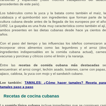
procedentes de este país).
Los tubérculos como la yuca y la batata como también el maíz, la
calabaza y el quimbombó son ingredientes que forman parte de la
cultura cubana desde antes de la llegada de los europeos por el año
1492. La guayaba es una fruta muy característica como también el ají,
ambos presentes en las dietas cubanas desde hace ya cientos de
años.
Con el paso del tiempo y las influencias los isleños comenzaron a
incorporar otros alimentos como las legumbres y el arroz (dos
ingredientes indispensables en la comida cubana actual), carnes
vacunas y porcinas y cítricos como el limón y la naranja.
Entre las
recetas de comida cubana más destacadas
se
encuentran: el arroz congrí, lechón asado, tostones, carne con papas,
ajiaco, caldosa, la yuca con mojo y el sandwich cubano.
Lee también:
TAMALES: ¿Cómo hacer tamales? Receta par
tamales paso a paso
Recetas de cocina cubanas
La
comida típica cubana
incluye ingredientes que se consiguen cas