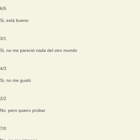
6
/
5
Si, está bueno
3
/
1
Si, no me pareció nada del otro mundo
4
/
3
Si, no me gustó
2
/
2
No, pero quiero probar
7
/
0