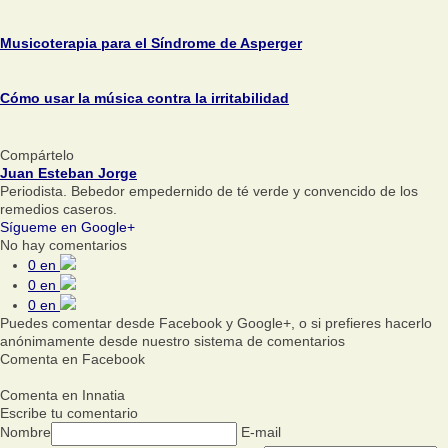
Musicoterapia para el Síndrome de Asperger
Cómo usar la música contra la irritabilidad
Compártelo
Juan Esteban Jorge
Periodista. Bebedor empedernido de té verde y convencido de los
remedios caseros.
Sígueme en Google+
No hay comentarios
0
en
0
en
0
en
Puedes comentar desde Facebook y Google+, o si prefieres hacerlo
anónimamente desde nuestro sistema de comentarios
Comenta en Facebook
Comenta en Innatia
Escribe tu comentario
Nombre
E-mail