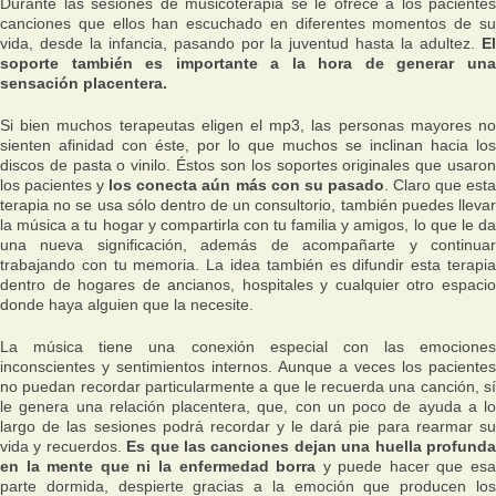
Durante las sesiones de musicoterapia se le ofrece a los pacientes
canciones que ellos han escuchado en diferentes momentos de su
vida, desde la infancia, pasando por la juventud hasta la adultez.
El
soporte también es importante a la hora de generar una
sensación placentera.
Si bien muchos terapeutas eligen el mp3, las personas mayores no
sienten afinidad con éste, por lo que muchos se inclinan hacia los
discos de pasta o vinilo. Éstos son los soportes originales que usaron
los pacientes y
los conecta aún más con su pasado
. Claro que esta
terapia no se usa sólo dentro de un consultorio, también puedes llevar
la música a tu hogar y compartirla con tu familia y amigos, lo que le da
una nueva significación, además de acompañarte y continuar
trabajando con tu memoria. La idea también es difundir esta terapia
dentro de hogares de ancianos, hospitales y cualquier otro espacio
donde haya alguien que la necesite.
La música tiene una conexión especial con las emociones
inconscientes y sentimientos internos. Aunque a veces los pacientes
no puedan recordar particularmente a que le recuerda una canción, sí
le genera una relación placentera, que, con un poco de ayuda a lo
largo de las sesiones podrá recordar y le dará pie para rearmar su
vida y recuerdos.
Es que las canciones dejan una huella profund
en la mente que ni la enfermedad borra
y puede hacer que es
parte dormida, despierte gracias a la emoción que producen los