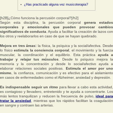
¿Has practicado alguna vez musicoterapia?
[h2B]¿Cómo funciona la percusión corporal?[/h2]
Según esta disciplina, la percusión corporal
genera estados
corporales y emocionales que pueden provocar cambios
significativos de conducta
. Ayuda a facilitar la creación de lazos con
los otros y reelaborarlos en caso de que se hayan quebrado.
Mejora en tres áreas:
la física, la psíquica y la social/afectiva. Desd
lo físico
estimula la conciencia corporal
, el movimiento y la fuerz
muscular, la coordinación y el equilibrio. Esta práctica
ayuda 
trabajar y relajar tus músculos
. Desde lo psíquico mejora l
memoria y la concentración y desde lo social/afectivo ayuda a
elaborar relaciones sociales positivas.
Estimula el amor por uno
mismo
, la confianza, comunicación y es efectivo para el aislamiento
en casos de enfermedades como el Alzheimer, ansiedad y depresión.
Es indispensable seguir un ritmo
para llevar a cabo esta actividad
es contagioso y llevadero, entretenido y te ayuda a concentrarte. Los
más lentos tranquilizan y reducen la frecuencia de pulso,
ideal par
tratar la ansiedad
, mientras que los rápidos facilitan la coagulación
en sangre y contraen las arterias.