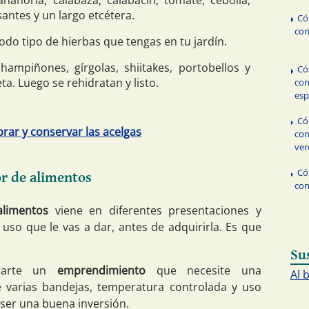
nahoria, calabaza, calabacín, tomate, cebolla,
antes y un largo etcétera.
Có
con
odo tipo de hierbas que tengas en tu jardín.
ampiñones, gírgolas, shiitakes, portobellos y
Có
a. Luego se rehidratan y listo.
con
esp
Có
ar y conservar las acelgas
con
ver
Có
or de alimentos
con
alimentos
viene en diferentes presentaciones y
uso que le vas a dar, antes de adquirirla. Es que
Su
tarte un
emprendimiento
que necesite una
Al 
 varias bandejas, temperatura controlada y uso
ser una buena inversión.