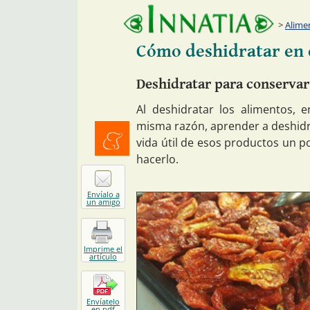
Alime
Cómo deshidratar en 
Deshidratar para conservar
Al deshidratar los alimentos, 
misma razón, aprender a deshidra
vida útil de esos productos un p
hacerlo.
Menéalo
Envíalo a
un amigo
Imprime el
artículo
Envíatelo
en pdf