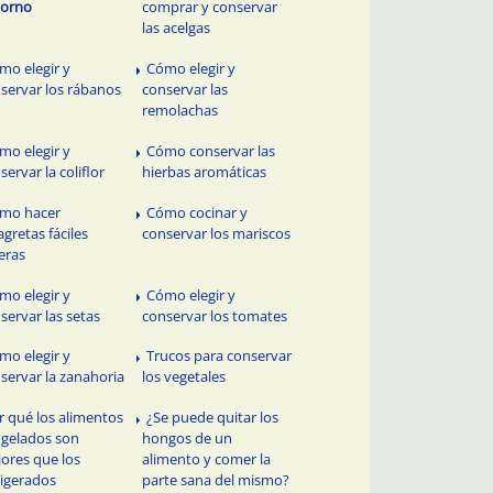
horno
comprar y conservar
las acelgas
mo elegir y
Cómo elegir y
servar los rábanos
conservar las
remolachas
mo elegir y
Cómo conservar las
servar la coliflor
hierbas aromáticas
mo hacer
Cómo cocinar y
agretas fáciles
conservar los mariscos
eras
mo elegir y
Cómo elegir y
servar las setas
conservar los tomates
mo elegir y
Trucos para conservar
servar la zanahoria
los vegetales
r qué los alimentos
¿Se puede quitar los
gelados son
hongos de un
ores que los
alimento y comer la
rigerados
parte sana del mismo?