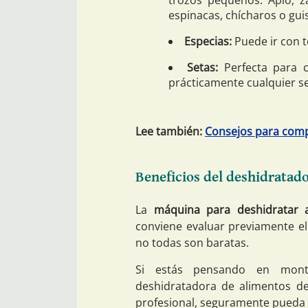
trozos pequeños. Apio, za
espinacas, chícharos o guis
Especias:
Puede ir con t
Setas:
Perfecta para ch
prácticamente cualquier set
Lee también:
Consejos para compr
Beneficios del deshidratad
La
máquina para deshidratar 
conviene evaluar previamente el 
no todas son baratas.
Si estás pensando en mon
deshidratadora de alimentos de
profesional, seguramente pueda 