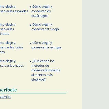
mo elegir y
Cómo elegir y
servar las escarolas
conservar los
espárragos
mo elegir y
Cómo elegir y
servar las
conservar el hinojo
inacas
mo elegir y
Cómo elegir y
servar las judías
conservar la lechuga
des
mo elegir y
¿Cuáles son los
servar los nabos
metodos de
conservación de los
alimentos más
efectivos?
scríbete
boletin