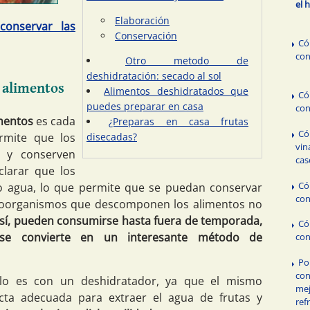
el 
Elaboración
conservar las
Conservación
Có
con
Otro metodo de
deshidratación: secado al sol
e alimentos
Alimentos deshidratados que
Có
puedes preparar en casa
con
imentos
es cada
¿Preparas en casa frutas
Có
disecadas?
rmite que los
vin
a y conserven
cas
clarar que los
Có
o agua, lo que permite que se puedan conservar
con
roorganismos que descomponen los alimentos no
sí, pueden consumirse hasta fuera de temporada,
Có
 se convierte en un interesante método de
con
Po
con
lo es con un deshidratador, ya que el mismo
mej
cta adecuada para extraer el agua de frutas y
ref