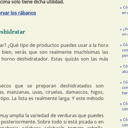
ima solo tiene dicha utilidad.
Có
rvar los rábanos
en 
¿V
eshidratar
un 
Có
ar? ¿Qué tipo de productos puedes usar a la hora
con
s bien, verás que son realmente muchísimas las
pim
 horno deshidratador. Estas quizás son las más
Có
alc
Có
ecos que se preparan deshidratados son
con
s, manzanas, uvas, ciruelas, damascos, higos,
ber
ipo. La lista es realmente larga. Y este método
Có
con
muy amplia la variedad de verduras que puedes
Có
r posteriormente. Sobre todo si está picada o en
con