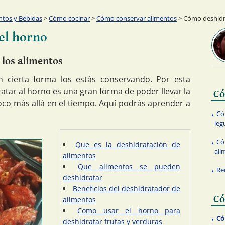
ntos y Bebidas
>
Cómo cocinar
>
Cómo conservar alimentos
> Cómo deshidra
el horno
 los alimentos
en cierta forma los estás conservando. Por esta
tar al horno es una gran forma de poder llevar la
Có
oco más allá en el tiempo. Aquí podrás aprender a
Có
le
Có
Que es la deshidratación de
ali
alimentos
Que alimentos se pueden
Re
deshidratar
Beneficios del deshidratador de
Có
alimentos
Como usar el horno para
Có
deshidratar frutas y verduras