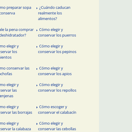
mo preparar sopa
¿Cuándo caducan
conserva
realmente los
alimentos?
ale la pena comprar
Cómo elegir y
deshidratador?
conservar los puerros
mo elegir y
Cómo elegir y
servar los
conservar los pepinos
ientos
mo conservar las
Cómo elegir y
achofas
conservar los apios
mo elegir y
Cómo elegir y
servar las
conservar los repollos
enjenas
mo elegir y
Cómo escoger y
servar las borrajas
conservar el calabacín
mo elegir y
Cómo elegir y
servar la calabaza
conservar las cebollas