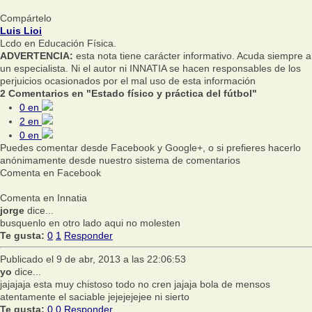
Compártelo
Luis Lioi
Lcdo en Educación Física.
ADVERTENCIA:
esta nota tiene carácter informativo. Acuda siempre a
un especialista. Ni el autor ni INNATIA se hacen responsables de los
perjuicios ocasionados por el mal uso de esta información
2 Comentarios en "Estado físico y práctica del fútbol"
0
en
2
en
0
en
Puedes comentar desde Facebook y Google+, o si prefieres hacerlo
anónimamente desde nuestro sistema de comentarios
Comenta en Facebook
Comenta en Innatia
jorge
dice...
busquenlo en otro lado aqui no molesten
Te gusta:
0
1
Responder
Publicado el 9 de abr, 2013 a las 22:06:53
yo
dice...
jajajaja esta muy chistoso todo no cren jajaja bola de mensos
atentamente el saciable jejejejejee ni sierto
Te gusta:
0
0
Responder