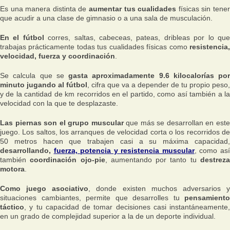
Es una manera distinta de
aumentar tus cualidades
físicas sin tene
que acudir a una clase de gimnasio o a una sala de musculación.
En el fútbol
corres, saltas, cabeceas, pateas, dribleas por lo qu
trabajas prácticamente todas tus cualidades físicas como
resistencia,
velocidad, fuerza y coordinación
.
Se calcula que se
gasta aproximadamente 9.6 kilocalorías por
minuto jugando al fútbol
, cifra que va a depender de tu propio peso,
y de la cantidad de km recorridos en el partido, como así también a la
velocidad con la que te desplazaste.
Las piernas son el grupo muscular
que más se desarrollan en est
juego. Los saltos, los arranques de velocidad corta o los recorridos de
50 metros hacen que trabajen casi a su máxima capacidad,
desarrollando,
fuerza, potencia y resistencia muscular
, como as
también
coordinación ojo-pie
, aumentando por tanto tu
destrez
motora
.
Como juego asociativo
, donde existen muchos adversarios 
situaciones cambiantes, permite que desarrolles tu
pensamiento
táctico
, y tu capacidad de tomar decisiones casi instantáneamente,
en un grado de complejidad superior a la de un deporte individual.