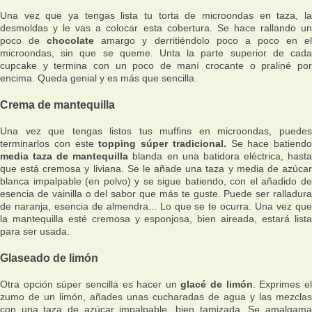
Una vez que ya tengas lista tu torta de microondas en taza, la
desmoldas y le vas a colocar esta cobertura. Se hace rallando un
poco de
chocolate
amargo y derritiéndolo poco a poco en e
microondas, sin que se queme. Unta la parte superior de cada
cupcake y termina con un poco de maní crocante o praliné por
encima. Queda genial y es más que sencilla.
Crema de mantequilla
Una vez que tengas listos tus muffins en microondas, puedes
terminarlos con este
topping súper tradicional.
Se hace batiendo
media taza de mantequilla
blanda en una batidora eléctrica, hast
que está cremosa y liviana. Se le añade una taza y media de azúcar
blanca impalpable (en polvo) y se sigue batiendo, con el añadido de
esencia de vainilla o del sabor que más te guste. Puede ser ralladura
de naranja, esencia de almendra... Lo que se te ocurra. Una vez que
la mantequilla esté cremosa y esponjosa, bien aireada, estará lista
para ser usada.
Glaseado de limón
Otra opción súper sencilla es hacer un
glacé de limón
. Exprimes e
zumo de un limón, añades unas cucharadas de agua y las mezclas
con una taza de azúcar impalpable, bien tamizada. Se amalgama