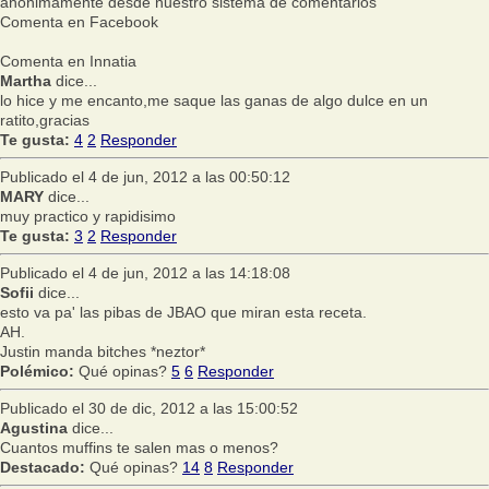
anónimamente desde nuestro sistema de comentarios
Comenta en Facebook
Comenta en Innatia
Martha
dice...
lo hice y me encanto,me saque las ganas de algo dulce en un
ratito,gracias
Te gusta:
4
2
Responder
Publicado el 4 de jun, 2012 a las 00:50:12
MARY
dice...
muy practico y rapidisimo
Te gusta:
3
2
Responder
Publicado el 4 de jun, 2012 a las 14:18:08
Sofii
dice...
esto va pa' las pibas de JBAO que miran esta receta.
AH.
Justin manda bitches *neztor*
Polémico:
Qué opinas?
5
6
Responder
Publicado el 30 de dic, 2012 a las 15:00:52
Agustina
dice...
Cuantos muffins te salen mas o menos?
Destacado:
Qué opinas?
14
8
Responder