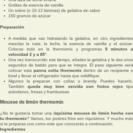
Gotitas de esencia de vainilla
Un sobre (o 10-12 láminas) de gelatina sin sabor
150 gramos de azúcar
Preparación
A medida que vas hidratando la gelatina, en otro ingredientes
mezclas la nata, la leche, la esencia de vainilla y el azúcar.
Colocas todo en la thermomix y programas
9 minutos a
velocidad 2 y a 85°
.
Una vez transcurrido ese tiempo, añades la gelatina y le das unos
segundos de batido para que se integre. El paso siguiente será
colocar esta
panna cotta thermomix
dentro de un recipiente o
bowl y llevar al refrigerador hasta que solidifique.
Algunos la preparan con coñac o brandy. Puedes hacerlo.
También
queda muy bien servida con frutos rojos
tipo
arándanos, fresas y frambuesas.
Mousse de limón thermomix
¿No te gustaría tomar una
riquísima mousse de limón hecha con
tu thermomix
? Vamos, los postres frios son riquísimos. Y mucho má
si te preparas uno como este que conocerás a continuación.
Ingredientes