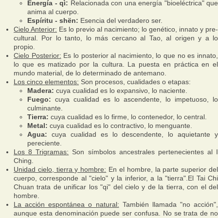
Energía - qì:
Relacionada con una energía "bioeléctrica" que
anima al cuerpo.
Espíritu - shën:
Esencia del verdadero ser.
Cielo Anterior:
Es lo previo al nacimiento; lo genético, innato y pre-
cultural. Por lo tanto, lo más cercano al Tao, al origen y a lo
propio.
Cielo Posterior:
Es lo posterior al nacimiento, lo que no es innato
lo que es matizado por la cultura. La puesta en práctica en el
mundo material, de lo determinado de antemano.
Los cinco elementos:
Son procesos, cualidades o etapas:
Madera:
cuya cualidad es lo expansivo, lo naciente.
Fuego:
cuya cualidad es lo ascendente, lo impetuoso, lo
culminante.
Tierra:
cuya cualidad es lo firme, lo contenedor, lo central.
Metal:
cuya cualidad es lo contractivo, lo menguante.
Agua:
cuya cualidad es lo descendente, lo aquietante y
pereciente.
Los 8 Trigramas:
Son símbolos ancestrales pertenecientes al I
Ching.
Unidad cielo, tierra y hombre:
En el hombre, la parte superior de
cuerpo, corresponde al "cielo" y la inferior, a la "tierra".El Tai Chi
Chuan trata de unificar los "qi" del cielo y de la tierra, con el del
hombre.
La acción espontánea o natural:
También llamada "no acción",
aunque esta denominación puede ser confusa. No se trata de no