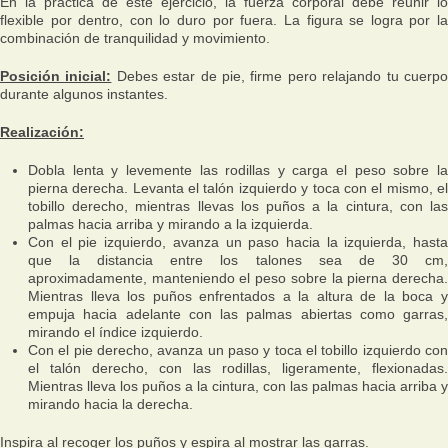
En la práctica de este ejercicio, la fuerza corporal debe reunir lo
flexible por dentro, con lo duro por fuera. La figura se logra por la
combinación de tranquilidad y movimiento.
Posición inicial:
Debes estar de pie, firme pero relajando tu cuerp
durante algunos instantes.
Realización:
Dobla lenta y levemente las rodillas y carga el peso sobre la
pierna derecha. Levanta el talón izquierdo y toca con el mismo, el
tobillo derecho, mientras llevas los puños a la cintura, con las
palmas hacia arriba y mirando a la izquierda.
Con el pie izquierdo, avanza un paso hacia la izquierda, hasta
que la distancia entre los talones sea de 30 cm,
aproximadamente, manteniendo el peso sobre la pierna derecha.
Mientras lleva los puños enfrentados a la altura de la boca y
empuja hacia adelante con las palmas abiertas como garras,
mirando el índice izquierdo.
Con el pie derecho, avanza un paso y toca el tobillo izquierdo con
el talón derecho, con las rodillas, ligeramente, flexionadas.
Mientras lleva los puños a la cintura, con las palmas hacia arriba y
mirando hacia la derecha.
Inspira al recoger los puños y espira al mostrar las garras.