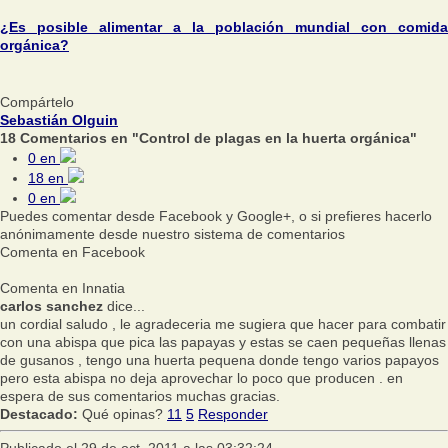
¿Es posible alimentar a la población mundial con comida
orgánica?
Compártelo
Sebastián Olguin
18 Comentarios en "Control de plagas en la huerta orgánica"
0
en
18
en
0
en
Puedes comentar desde Facebook y Google+, o si prefieres hacerlo
anónimamente desde nuestro sistema de comentarios
Comenta en Facebook
Comenta en Innatia
carlos sanchez
dice...
un cordial saludo , le agradeceria me sugiera que hacer para combatir
con una abispa que pica las papayas y estas se caen pequeñas llenas
de gusanos , tengo una huerta pequena donde tengo varios papayos
pero esta abispa no deja aprovechar lo poco que producen . en
espera de sus comentarios muchas gracias.
Destacado:
Qué opinas?
11
5
Responder
Publicado el 29 de oct, 2011 a las 03:32:24