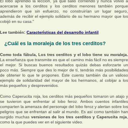
El lobo aprendió la lección, ya que salió corriendo y nunca volvió a
acercarse a los cerditos y los cerditos menores también porque
aprendieron que sin esfuerzo, no construirían un lugar seguro,
además de recibir el ejemplo solidario de su hermano mayor que los
cobijó en su casa."
Lee también:
Características del desarrollo infantil
¿Cuál es la moraleja de los tres cerditos?
Como toda fábula, Los tres cerditos y el lobo tiene su moraleja.
La enseñanza que transmite es que el camino más fácil no es siempre
el mejor. Si buscas buenos resultados quizás debas esforzarte un
poco más. Siempre que des lo mejor de tí, tendrás más posibilidades
de obtener lo que te propones. Este cuento también da un valioso
ejemplo de solidaridad del mayor de los hermanos, al cobijar a los
más pequeños y desprevenidos.
Como Caperucita roja, los cerditos más pequeños tomaron un atajo y
se tuvieron que enfrentar al lobo feroz. Ambos cuentos infantiles
comparten la amenaza del personaje del lobo feroz y alertan sobre los
peligros que se enfrentan al salir al mundo. Es así como también han
surgido muchas
versiones de los tres cerditos y Caperucita roja
como la que puedes ver en el siguiente video.