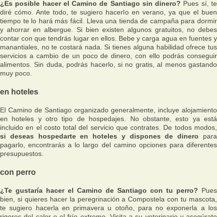
¿Es posible hacer el Camino de Santiago sin dinero?
Pues sí, t
diré cómo. Ante todo, te sugiero hacerlo en verano, ya que el buen
tiempo te lo hará más fácil. Lleva una tienda de campaña para dormir
y ahorrar en albergue. Si bien existen algunos gratuitos, no debes
contar con que tendrás lugar en ellos. Bebe y carga agua en fuentes y
manantiales, no te costará nada. Si tienes alguna habilidad ofrece tus
servicios a cambio de un poco de dinero, con ello podrás conseguir
alimentos. Sin duda, podrás hacerlo, si no gratis, al menos gastando
muy poco.
en hoteles
El Camino de Santiago organizado generalmente, incluye alojamiento
en hoteles y otro tipo de hospedajes. No obstante, esto ya está
incluido en el costo total del servicio que contrates. De todos modos,
si deseas hospedarte en hoteles y dispones de dinero
par
pagarlo, encontrarás a lo largo del camino opciones para diferentes
presupuestos.
con perro
¿Te gustaría hacer el Camino de Santiago con tu perro?
Pues
bien, si quieres hacer la peregrinación a Compostela con tu mascota,
te sugiero hacerla en primavera u otoño, para no exponerla a los
rigores del calor o el frío extremo. Visita a su veterinario y asegúrate