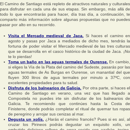
El Camino de Santiago está repleto de atractivos naturales y culturales
para disfrutar en cada una de sus etapas. Sin embargo, más allá de
todo lo que encontrarás para hacer, día tras día, a continuación, te
comparto más información sobre algunas propuestas que no puedes
pasar por alto en su recorrido.
Visita el Mercado medieval de Jaca.
Si haces el camino en
agosto y pasas por Jaca a mediados de dicho mes, tendrás la
fortuna de poder visitar el Mercado medieval de las tres culturas
que se desarrolla en el casco histórico de la ciudad de Jaca. ¡No
te lo pierdas!
Toma un baño en las aguas termales de Ourense.
En cambio
si eliges la Vía de la Plata del camino del Sudeste, pasarás por las
aguas termales de As Burgas en Ourense, un manantial del que
fluyen 300 litros de agua termales por minuto a 37ºC, con
excelentes propiedades para tu salud.
Disfruta de los balnearios de Galicia.
Por otra parte, si haces e
Camino de Santiago en verano, una vez que has llegado a
Compostela no puedes irte sin disfrutar de los balnearios de
Galicia. Te recomiendo que continúes hasta la Costa de
Finisterre, donde podrás completar el ritual de quemar tus ropas
de peregrino y arrojar sus cenizas al mar.
Degusta un xolís.
¿Harás el camino francés? Pues si es así, a
cruzar los Pirineos podrás degustar un exquisito xolís, un
embutido delicioso relleno de arroz cocido con azafrán, tocino,