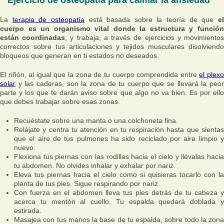
Ejercicio de osteopatía para calmar la ansiedad
La
terapia de osteopatía
está basada sobre la teoría de que
e
cuerpo es un organismo vital donde la estructura y función
están coordinadas
; y trabaja, a través de ejercicios y movimiento
correctos sobre tus articulaciones y tejidos musculares disolviendo
bloqueos que generan en ti estados no deseados.
El riñón, al igual que la zona de tu cuerpo comprendida entre
el plex
solar
y las caderas, son la zona de tu cuerpo que se llevará la peor
parte y los que te darán aviso sobre que algo no va bien. Es por ello
que debes trabajar sobre esas zonas.
Recuéstate sobre una manta o una colchoneta fina.
Relájate y centra tu atención en tu respiración hasta que sientas
que el aire de tus pulmones ha sido reciclado por aire limpio y
nuevo.
Flexiona tus piernas con las rodillas hacia el cielo y llévalas hacia
tu abdomen. No olvides inhalar y exhalar por nariz.
Eleva tus piernas hacia el cielo como si quisieras tocarlo con la
planta de tus pies. Sigue respirando por nariz.
Con fuerza en el abdomen lleva tus pies detrás de tu cabeza y
acerca tu mentón al cuello. Tu espalda quedará doblada y
estirada.
Masajea con tus manos la base de tu espalda, sobre todo la zona