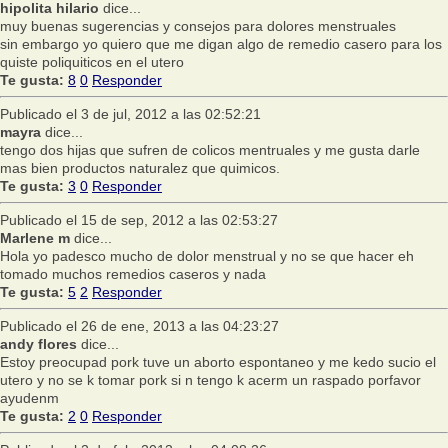
hipolita hilario
dice...
muy buenas sugerencias y consejos para dolores menstruales
sin embargo yo quiero que me digan algo de remedio casero para los
quiste poliquiticos en el utero
Te gusta:
8
0
Responder
Publicado el 3 de jul, 2012 a las 02:52:21
mayra
dice...
tengo dos hijas que sufren de colicos mentruales y me gusta darle
mas bien productos naturalez que quimicos.
Te gusta:
3
0
Responder
Publicado el 15 de sep, 2012 a las 02:53:27
Marlene m
dice...
Hola yo padesco mucho de dolor menstrual y no se que hacer eh
tomado muchos remedios caseros y nada
Te gusta:
5
2
Responder
Publicado el 26 de ene, 2013 a las 04:23:27
andy flores
dice...
Estoy preocupad pork tuve un aborto espontaneo y me kedo sucio el
utero y no se k tomar pork si n tengo k acerm un raspado porfavor
ayudenm
Te gusta:
2
0
Responder