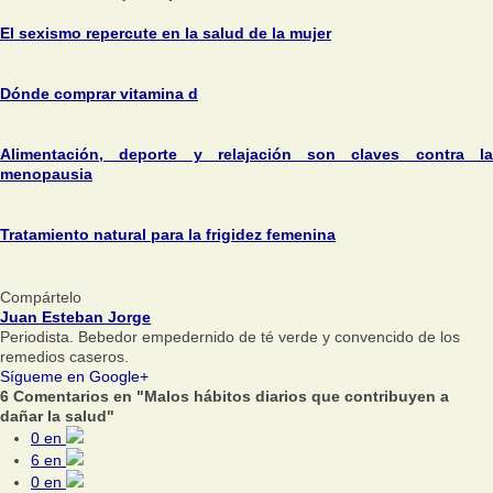
El sexismo repercute en la salud de la mujer
Dónde comprar vitamina d
Alimentación, deporte y relajación son claves contra la
menopausia
Tratamiento natural para la frigidez femenina
Compártelo
Juan Esteban Jorge
Periodista. Bebedor empedernido de té verde y convencido de los
remedios caseros.
Sígueme en Google+
6 Comentarios en "Malos hábitos diarios que contribuyen a
dañar la salud"
0
en
6
en
0
en