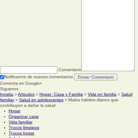
Comentario
Notificarme de nuevos comentarios
Comenta en Google+
Síguenos
Innatia
>
Articulos
>
Hogar: Casa y Familia
>
Vida en familia
>
Salud
familiar
>
Salud en adolescentes
> Malos hábitos diarios que
contribuyen a dañar la salud
Hogar
Organizar casa
Vida familiar
Trucos limpieza
Trucos hogar