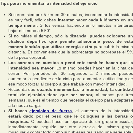
Tips para incrementar la intensidad del ejercicio
Si corres siempre 5 km en 30 minutos, incrementar la intensidad
es muy fácil, sólo debes
intentar hacer cada kilómetro en un
tiempo menor
. Si los venías haciendo en 6 minutos, intentará
bajar el tiempo a 5’50”.
Si no mides el tiempo, sólo la distancia,
puedes colocarte u
chaleco deportivo que permite adicionarle peso, de esta
manera tendrás que utilizar energía extra
para cubrir la mism
distancia. Es conveniente que la sobrecarga no sobrepase el 5%
de tu peso corporal.
Las carreras en cuestas o pendiente también hacen que la
intensidad sea mayor
. Lo mismo puedes hacer en la cinta d
correr. Por períodos de 30 segundos a 2 minutos puedes
aumentar la pendiente de la cinta para aumentar la dificultad y de
ese modo forzar al cuerpo a que trabaje con mayor intensidad.
Recuerda que
cuando incrementas la intensidad, la cantida
total de ejercicio tiene que ser menor,
al menos por tre
semanas, que es el tiempo que necesita el cuerpo para adaptarse
a la nueva carga.
Si haces
ejercicios de fuerza
, el aumento de la intensida
estará dado por el peso que le coloques a las barras o
máquinas.
O puedes hacer un ejercicio de un grupo muscular,
inmediatamente seguido por otro ejercicio del mismo grupo
muscular y contar todo como si hubieses realizado una serie sola.