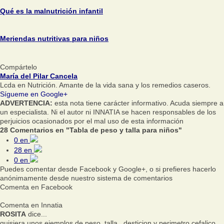
Qué es la malnutrición infantil
Meriendas nutritivas para niños
Compártelo
María del Pilar Cancela
Lcda en Nutrición. Amante de la vida sana y los remedios caseros.
Sígueme en Google+
ADVERTENCIA:
esta nota tiene carácter informativo. Acuda siempre a
un especialista. Ni el autor ni INNATIA se hacen responsables de los
perjuicios ocasionados por el mal uso de esta información
28 Comentarios en "Tabla de peso y talla para niños"
0
en
28
en
0
en
Puedes comentar desde Facebook y Google+, o si prefieres hacerlo
anónimamente desde nuestro sistema de comentarios
Comenta en Facebook
Comenta en Innatia
ROSITA
dice...
quisiera unos ejemplos de peso, talla , desticion y perimetro cefalico