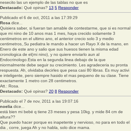
nesecito las un ejemplo de las tablas no que es
Destacado:
Qué opinas?
13
5
Responder
Publicado el 6 de oct, 2011 a las 17:39:29
Rosa
dice...
Quisiera saber, si fueran tan amable de contestarme, que si es normal
que mi nino de 10 anos mas 1 mes, haya crecido solamente 3
centimetros en el ultimo ano, el anterior crecio solo 3 y medio
centimetros,.Su pediatra le mando a hacer un Rayo X de la mano, en
Enero de este ano y salio que sus huesos tienen la misma edad
cronologica de el(mi nino), y no quiere enviarlo aun al
Endocrinologo.Esta en la segunda linea debajo de la que
niormalmente debe seguir su crecimiento. Les agradeceria su pronta
respuesta. Ah, olvidaba decirles que pesa casi 80 libras. Es muy activi
e inteligente, pero siempre hasido el mas pequeno de su clase. Tiene
exactamente 1 metro con 28 centimetros.
Att.: Rosa.
Destacado:
Qué opinas?
20
8
Responder
Publicado el 7 de nov, 2011 a las 19:07:16
noelia
dice...
está bien mi bebé q tiene 23 meses y pesa 10kg. y mide 84 cm de
altura??
Que puedo hacer porque es inapetente y nervioso, no para en todo el
dia , corre, juega Ah y no habla, solo dice mama.