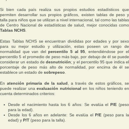
Si bien cada país realiza sus propios estudios estadísticos que
permiten desarrollar sus propios gráficos, existen tablas de peso y
talla para niños que se utilizan a nivel internacional, tal como las tablas
de Centro Nacional de estadísticas de salud, mejor conocidas como
Tablas NCHS
.
Estas Tablas NCHS se encuentran divididas por edades y por sexo
para su mejor estudio y utilización, estas poseen un rango de
normalidad que van del
percentilo 5 al 95
, entendiéndose por e
percentilo 5 el promedio de peso más bajo, por debajo de él se puede
considerar un estado de
desnutrición
; y el percentilo 95 que indica e
porcentaje de peso más alto de normalidad, por encima de él se
establece un estado de
sobrepeso
.
En
atención primaria de la salud
, a través de estos gráficos, s
puede realizar una
evaluación nutricional
en los niños teniendo e
cuenta determinados criterios:
Desde el nacimiento hasta los 6 años: Se evalúa el
P/E
(pes
para la edad).
Desde los 6 años en adelante: Se evalúa el
P/E
(peso para la
edad) y
P/T
(peso para la talla).