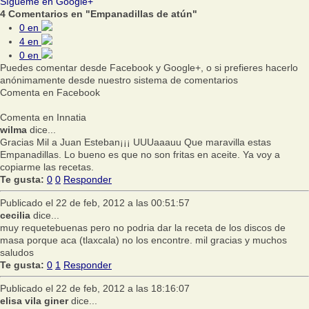
Sígueme en Google+
4 Comentarios en "Empanadillas de atún"
0
en
4
en
0
en
Puedes comentar desde Facebook y Google+, o si prefieres hacerlo
anónimamente desde nuestro sistema de comentarios
Comenta en Facebook
Comenta en Innatia
wilma
dice...
Gracias Mil a Juan Esteban¡¡¡ UUUaaauu Que maravilla estas
Empanadillas. Lo bueno es que no son fritas en aceite. Ya voy a
copiarme las recetas.
Te gusta:
0
0
Responder
Publicado el 22 de feb, 2012 a las 00:51:57
cecilia
dice...
muy requetebuenas pero no podria dar la receta de los discos de
masa porque aca (tlaxcala) no los encontre. mil gracias y muchos
saludos
Te gusta:
0
1
Responder
Publicado el 22 de feb, 2012 a las 18:16:07
elisa vila giner
dice...