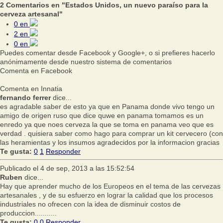
2 Comentarios en "Estados Unidos, un nuevo paraíso para la
cerveza artesanal"
0
en
2
en
0
en
Puedes comentar desde Facebook y Google+, o si prefieres hacerlo
anónimamente desde nuestro sistema de comentarios
Comenta en Facebook
Comenta en Innatia
fernando ferrer
dice...
es agradable saber de esto ya que en Panama donde vivo tengo un
amigo de origen ruso que dice quwe en panama tomamos es un
enredo ya que noes cerveza la que se toma en panama veo que es
verdad . quisiera saber como hago para comprar un kit cervecero (con
las heramientas y los insumos agradecidos por la informacion gracias
Te gusta:
0
1
Responder
Publicado el 4 de sep, 2013 a las 15:52:54
Ruben
dice...
Hay que aprender mucho de los Europeos en el tema de las cervezas
artesanales , y de su esfuerzo en lograr la calidad que los procesos
industriales no ofrecen con la idea de disminuir costos de
produccion...........
Te gusta:
0
0
Responder