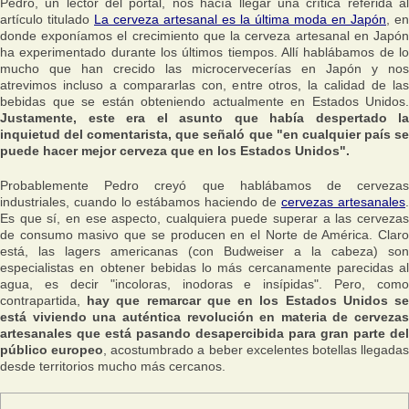
Pedro, un lector del portal, nos hacía llegar una crítica referida al
artículo titulado
La cerveza artesanal es la última moda en Japón
, en
donde exponíamos el crecimiento que la cerveza artesanal en Japón
ha experimentado durante los últimos tiempos. Allí hablábamos de lo
mucho que han crecido las microcervecerías en Japón y nos
atrevimos incluso a compararlas con, entre otros, la calidad de las
bebidas que se están obteniendo actualmente en Estados Unidos.
Justamente, este era el asunto que había despertado la
inquietud del comentarista, que señaló que "en cualquier país se
puede hacer mejor cerveza que en los Estados Unidos".
Probablemente Pedro creyó que hablábamos de cervezas
industriales, cuando lo estábamos haciendo de
cervezas artesanales
.
Es que sí, en ese aspecto, cualquiera puede superar a las cervezas
de consumo masivo que se producen en el Norte de América. Claro
está, las lagers americanas (con Budweiser a la cabeza) son
especialistas en obtener bebidas lo más cercanamente parecidas al
agua, es decir "incoloras, inodoras e insípidas". Pero, como
contrapartida,
hay que remarcar que en los Estados Unidos s
está viviendo una auténtica revolución en materia de cervezas
artesanales que está pasando desapercibida para gran parte del
público europeo
, acostumbrado a beber excelentes botellas llegada
desde territorios mucho más cercanos.