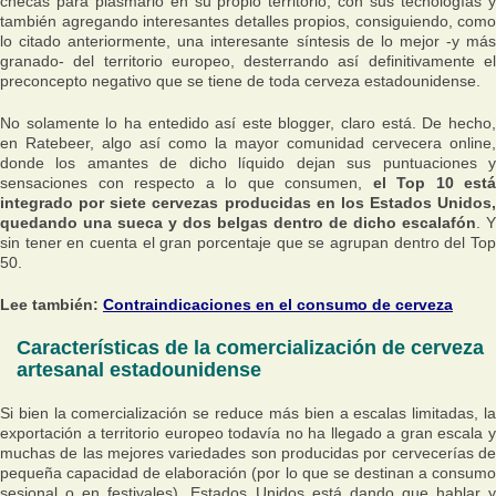
checas para plasmarlo en su propio territorio, con sus tecnologías y
también agregando interesantes detalles propios, consiguiendo, como
lo citado anteriormente, una interesante síntesis de lo mejor -y más
granado- del territorio europeo, desterrando así definitivamente el
preconcepto negativo que se tiene de toda cerveza estadounidense.
No solamente lo ha entedido así este blogger, claro está. De hecho,
en Ratebeer, algo así como la mayor comunidad cervecera online,
donde los amantes de dicho líquido dejan sus puntuaciones y
sensaciones con respecto a lo que consumen,
el Top 10 está
integrado por siete cervezas producidas en los Estados Unidos,
quedando una sueca y dos belgas dentro de dicho escalafón
. Y
sin tener en cuenta el gran porcentaje que se agrupan dentro del Top
50.
Lee también:
Contraindicaciones en el consumo de cerveza
Características de la comercialización de cerveza
artesanal estadounidense
Si bien la comercialización se reduce más bien a escalas limitadas, la
exportación a territorio europeo todavía no ha llegado a gran escala y
muchas de las mejores variedades son producidas por cervecerías de
pequeña capacidad de elaboración (por lo que se destinan a consumo
sesional o en festivales), Estados Unidos está dando que hablar y