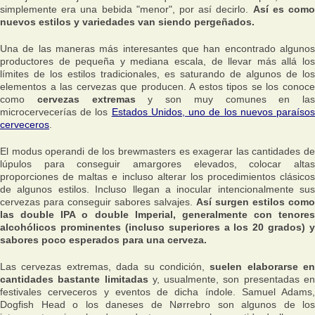
simplemente era una bebida "menor", por así decirlo.
Así es com
nuevos estilos y variedades van siendo pergeñados.
Una de las maneras más interesantes que han encontrado algunos
productores de pequeña y mediana escala, de llevar más allá los
límites de los estilos tradicionales, es saturando de algunos de los
elementos a las cervezas que producen. A estos tipos se los conoce
como
cervezas extremas
y son muy comunes en las
microcervecerías de los
Estados Unidos, uno de los nuevos paraíso
cerveceros
.
El modus operandi de los brewmasters es exagerar las cantidades de
lúpulos para conseguir amargores elevados, colocar altas
proporciones de maltas e incluso alterar los procedimientos clásicos
de algunos estilos. Incluso llegan a inocular intencionalmente sus
cervezas para conseguir sabores salvajes.
Así surgen estilos como
las double IPA o double Imperial, generalmente con tenores
alcohólicos prominentes (incluso superiores a los 20 grados) y
sabores poco esperados para una cerveza.
Las cervezas extremas, dada su condición,
suelen elaborarse en
cantidades bastante limitadas
y, usualmente, son presentadas e
festivales cerveceros y eventos de dicha índole. Samuel Adams,
Dogfish Head o los daneses de Nørrebro son algunos de los