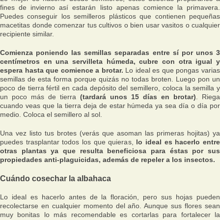
fines de invierno así estarán listo apenas comience la primavera.
Puedes conseguir los semilleros plásticos que contienen pequeñas
macetitas donde comenzar tus cultivos o bien usar vasitos o cualquier
recipiente similar.
Comienza poniendo las semillas separadas entre sí por unos 3
centímetros en una servilleta húmeda, cubre con otra igual y
espera hasta que comience a brotar.
Lo ideal es que pongas varia
semillas de esta forma porque quizás no todas broten. Luego pon un
poco de tierra fértil en cada depósito del semillero, coloca la semilla y
un poco más de tierra
(tardará unos 15 días en brotar)
. Riega
cuando veas que la tierra deja de estar húmeda ya sea día o día por
medio. Coloca el semillero al sol.
Una vez listo tus brotes (verás que asoman las primeras hojitas) ya
puedes trasplantar todos los que quieras,
lo ideal es hacerlo entr
otras plantas ya que resulta beneficiosa para éstas por sus
propiedades anti-plaguicidas, además de repeler a los insectos.
Cuándo cosechar la albahaca
Lo ideal es hacerlo antes de la floración, pero sus hojas pueden
recolectarse en cualquier momento del año. Aunque sus flores sean
muy bonitas lo más recomendable es cortarlas para fortalecer la