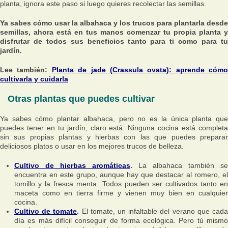
planta, ignora este paso si luego quieres recolectar las semillas.
Ya sabes cómo usar la albahaca y los trucos para plantarla desde
semillas, ahora está en tus manos comenzar tu propia planta y
disfrutar de todos sus beneficios tanto para ti como para tu
jardín.
Lee también:
Planta de jade (Crassula ovata): aprende cómo
cultivarla y cuidarla
Otras plantas que puedes cultivar
Ya sabes cómo plantar albahaca, pero no es la única planta que
puedes tener en tu jardín, claro está. Ninguna cocina está completa
sin sus propias plantas y hierbas con las que puedes preparar
deliciosos platos o usar en los mejores trucos de belleza.
Cultivo de hierbas aromáticas
.
La albahaca también se
encuentra en este grupo, aunque hay que destacar al romero, el
tomillo y la fresca menta. Todos pueden ser cultivados tanto en
maceta como en tierra firme y vienen muy bien en cualquier
cocina.
Cultivo de tomate
.
El tomate, un infaltable del verano que cad
día es más difícil conseguir de forma ecológica. Pero tú mismo