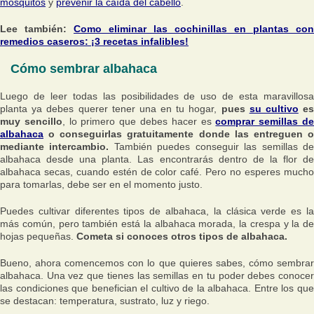
mosquitos
y
prevenir la caída del cabello
.
Lee también:
Como eliminar las cochinillas en plantas con
remedios caseros: ¡3 recetas infalibles!
Cómo sembrar albahaca
Luego de leer todas las posibilidades de uso de esta maravillosa
planta ya debes querer tener una en tu hogar,
pues
su cultivo
e
muy sencillo
, lo primero que debes hacer es
comprar semillas d
albahaca
o conseguirlas gratuitamente donde las entreguen o
mediante intercambio.
También puedes conseguir las semillas d
albahaca desde una planta. Las encontrarás dentro de la flor de
albahaca secas, cuando estén de color café. Pero no esperes mucho
para tomarlas, debe ser en el momento justo.
Puedes cultivar diferentes tipos de albahaca, la clásica verde es la
más común, pero también está la albahaca morada, la crespa y la de
hojas pequeñas.
Cometa si conoces otros tipos de albahaca.
Bueno, ahora comencemos con lo que quieres sabes, cómo sembrar
albahaca. Una vez que tienes las semillas en tu poder debes conocer
las condiciones que benefician el cultivo de la albahaca. Entre los que
se destacan: temperatura, sustrato, luz y riego.