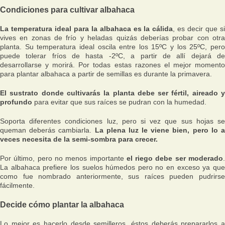
Condiciones para cultivar albahaca
La temperatura ideal para la albahaca es la cálida
, es decir que s
vives en zonas de frío y heladas quizás deberías probar con otra
planta. Su temperatura ideal oscila entre los 15ºC y los 25ºC, pero
puede tolerar fríos de hasta -2ºC, a partir de allí dejará de
desarrollarse y morirá. Por todas estas razones el mejor momento
para plantar albahaca a partir de semillas es durante la primavera.
El sustrato donde cultivarás la planta debe ser fértil, aireado y
profundo
para evitar que sus raíces se pudran con la humedad.
Soporta diferentes condiciones luz, pero si vez que sus hojas se
queman deberás cambiarla.
La plena luz le viene bien, pero lo 
veces necesita de la semi-sombra para crecer.
Por último, pero no menos importante
el riego debe ser moderado
La albahaca prefiere los suelos húmedos pero no en exceso ya que
como fue nombrado anteriormente, sus raíces pueden pudrirse
fácilmente.
Decide cómo plantar la albahaca
Lo mejor es hacerlo desde semilleros, éstos deberás prepararlos a