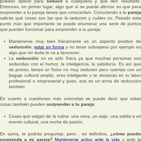
puedan aplicar para
seducir
a cualquiera y que den resultado
Entonces, en primer lugar, algo que sí se puede afirmar es que para
sorprender a tu pareja tienes que conocerla/o. Conociendo a tu
pareja
sabrás qué cosas son las que la seducen y cuáles no. Pasado este
punto más que importante se puede enumerar una serie de puntos
que pueden funcionar para sorprender a tu pareja:
Mantenerse muy bien físicamente es un aspecto positivo de
seducción
;
estar en forma
y no tener sobrepeso por ejemplo es
algo que sin duda te va a favorecer.
La
seducción
no es sólo física ya que muchas personas so
seducidas con el humor, la inteligencia, la sabiduría. Es así que
de pronto, tienes un físico no muy seductor pero cuentas con un
bagaje cultural amplio, eres inteligente o te destacas en tu labor
profesional o empresarial y pues, esa es un arma de seducción
también.
En cuanto a cuestiones más concretas se puede decir que estas
cosas también pueden
sorprender a tu pareja
:
Cosas que salgan de la rutina: una cena, un viaje, una salida a un
evento cultural, una noche de pasión.
En suma, te podrás preguntar, pero... en definitiva,
¿cómo puedo
sorprende a mi pareja?
Mantenerse activo ante la vida
y ante l