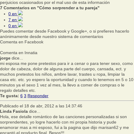
perjuicios ocasionados por el mal uso de esta información
7 Comentarios en "Cómo sorprender a tu pareja"
0
en
7
en
0
en
Puedes comentar desde Facebook y Google+, o si prefieres hacerlo
anónimamente desde nuestro sistema de comentarios
Comenta en Facebook
Comenta en Innatia
jorge
dice...
mi esposa me pone pretestos para ir a cenar o para tener sexo, como
dolor de cabeza, dolor de alguna parte del cuerpo, cansada, ect. y
muchos pretestos los niños, ambre lavar, trastes u ropa, limpiar la
casa etc. etc. yo espero la oportunidad y cuando lo tenemos en 5 o 10
minutos ya el sexo 1 vez al mes, la llevo a comer de compras o le
regalo detalles etc.
Te gusta:
6
3
Responder
Publicado el 18 de abr, 2012 a las 14:37:46
Linda Fasiola
dice...
Hola, ese detalle romántico de las canciones personalizadas si son
sorprendentes, yo logre hacerlo con mi propia historia y pude
enamorar mas a mi esposo, fui a la pagina que dijo marisan62 y me
encantó el producto final. Besos!!!