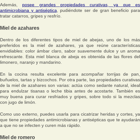
Además,
posee grandes propiedades curativas, ya que e
antimicrobiana y antiséptica
, pudiéndote ser de gran beneficio para
tratar catarros, gripes y resfrío.
Miel de azahares
Dentro de los diferentes tipos de miel de abejas, uno de los más
preferidos es la miel de azahares, ya que reúne características
envidiables: color ámbar claro, sabor suavemente dulce y un aroma
refrescante. Esta miel blanca de abeja es obtenida de las flores del
limonero, naranjo y mandarino.
En la cocina resulta excelente para acompañar torrijas de pan,
buñuelos, tartas y bizcochos. Por otra parte, las propiedades curativas
de la miel de azahares son varias: actúa como sedante natural, ideal
para endulzar tisanas o leche tibia antes de acostarte. También es
muy buena para curar resfriados y gripes, sobre todo si la mezclas
con jugo de limón.
Como uso externo, puedes usarla para cicatrizar heridas y cortes, ya
que tiene propiedades antimicrobianas y antisépticas que te ayudarán
a que no se infecten y curen más rápido.
Miel de romero