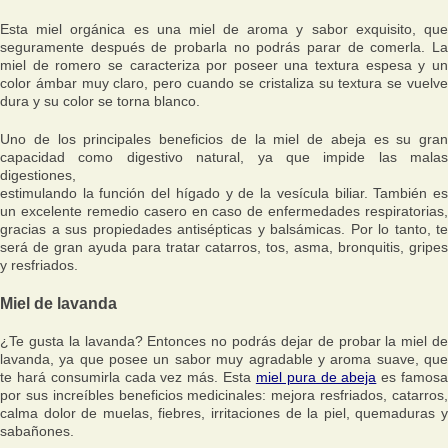
Esta miel orgánica es una miel de aroma y sabor exquisito, que
seguramente después de probarla no podrás parar de comerla. La
miel de romero se caracteriza por poseer una textura espesa y un
color ámbar muy claro, pero cuando se cristaliza su textura se vuelve
dura y su color se torna blanco.
Uno de los principales beneficios de la miel de abeja es su gran
capacidad como digestivo natural, ya que impide las malas
digestiones,
estimulando la función del hígado y de la vesícula biliar. También es
un excelente remedio casero en caso de enfermedades respiratorias,
gracias a sus propiedades antisépticas y balsámicas. Por lo tanto, te
será de gran ayuda para tratar catarros, tos, asma, bronquitis, gripes
y resfriados.
Miel de lavanda
¿Te gusta la lavanda? Entonces no podrás dejar de probar la miel de
lavanda, ya que posee un sabor muy agradable y aroma suave, que
te hará consumirla cada vez más. Esta
miel pura de abeja
es famos
por sus increíbles beneficios medicinales: mejora resfriados, catarros,
calma dolor de muelas, fiebres, irritaciones de la piel, quemaduras y
sabañones.