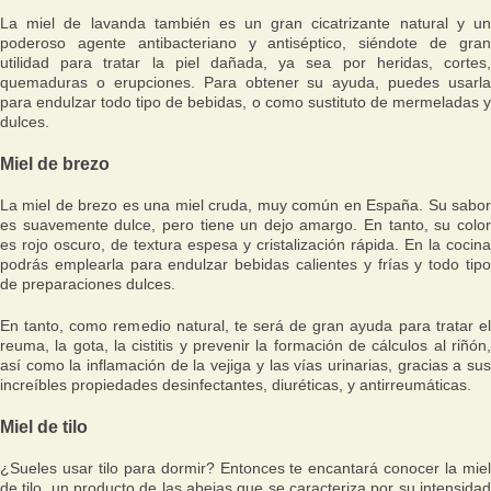
La miel de lavanda también es un gran cicatrizante natural y un
poderoso agente antibacteriano y antiséptico, siéndote de gran
utilidad para tratar la piel dañada, ya sea por heridas, cortes,
quemaduras o erupciones. Para obtener su ayuda, puedes usarla
para endulzar todo tipo de bebidas, o como sustituto de mermeladas y
dulces.
Miel de brezo
La miel de brezo es una miel cruda, muy común en España. Su sabor
es suavemente dulce, pero tiene un dejo amargo. En tanto, su color
es rojo oscuro, de textura espesa y cristalización rápida. En la cocina
podrás emplearla para endulzar bebidas calientes y frías y todo tipo
de preparaciones dulces.
En tanto, como remedio natural, te será de gran ayuda para tratar el
reuma, la gota, la cistitis y prevenir la formación de cálculos al riñón,
así como la inflamación de la vejiga y las vías urinarias, gracias a sus
increíbles propiedades desinfectantes, diuréticas, y antirreumáticas.
Miel de tilo
¿Sueles usar tilo para dormir? Entonces te encantará conocer la miel
de tilo, un producto de las abejas que se caracteriza por su intensidad