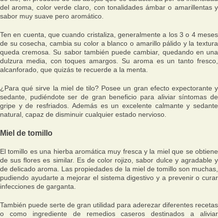
del aroma, color verde claro, con tonalidades ámbar o amarillentas y
sabor muy suave pero aromático.
Ten en cuenta, que cuando cristaliza, generalmente a los 3 o 4 meses
de su cosecha, cambia su color a blanco o amarillo pálido y la textura
queda cremosa. Su sabor también puede cambiar, quedando en una
dulzura media, con toques amargos. Su aroma es un tanto fresco,
alcanforado, que quizás te recuerde a la menta.
¿Para qué sirve la miel de tilo? Posee un gran efecto expectorante y
sedante, pudiéndote ser de gran beneficio para aliviar síntomas de
gripe y de resfriados. Además es un excelente calmante y sedante
natural, capaz de disminuir cualquier estado nervioso.
Miel de tomillo
El tomillo es una hierba aromática muy fresca y la miel que se obtiene
de sus flores es similar. Es de color rojizo, sabor dulce y agradable y
de delicado aroma. Las propiedades de la miel de tomillo son muchas,
pudiendo ayudarte a mejorar el sistema digestivo y a prevenir o curar
infecciones de garganta.
También puede serte de gran utilidad para aderezar diferentes recetas
o como ingrediente de remedios caseros destinados a aliviar