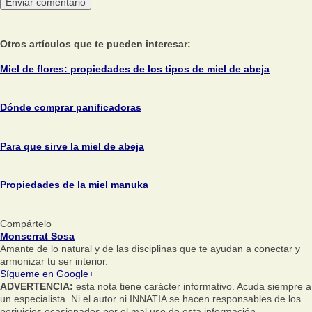
Otros artículos que te pueden interesar:
Miel de flores: propiedades de los tipos de miel de abeja
Dónde comprar panificadoras
Para que sirve la miel de abeja
Propiedades de la miel manuka
Compártelo
Monserrat Sosa
Amante de lo natural y de las disciplinas que te ayudan a conectar y
armonizar tu ser interior.
Sígueme en Google+
ADVERTENCIA:
esta nota tiene carácter informativo. Acuda siempre a
un especialista. Ni el autor ni INNATIA se hacen responsables de los
perjuicios ocasionados por el mal uso de esta información