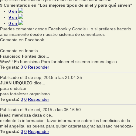
9 Comentarios en "Los mejores tipos de miel y para qué sirven"
0
en
9
en
0
en
Puedes comentar desde Facebook y Google+, o si prefieres hacerlo
anónimamente desde nuestro sistema de comentarios
Comenta en Facebook
Comenta en Innatia
Francisco Fontes
dice...
Waw!!! Es buenisima Para fortalecer el sistema inmunologico
Te gusta:
0
0
Responder
Publicado el 3 de sep, 2015 a las 21:04:25
JUAN URQUIZO
dice...
para endulzar
para fortalezer organismo
Te gusta:
0
0
Responder
Publicado el 9 de oct, 2015 a las 06:16:50
isaac mendoza daza
dice...
exelente la información. favor informarme sobre los beneficios de la
miel angelita, es buena para quitar cataratas.gracias.isaac mendoza-
Te gusta:
0
0
Responder