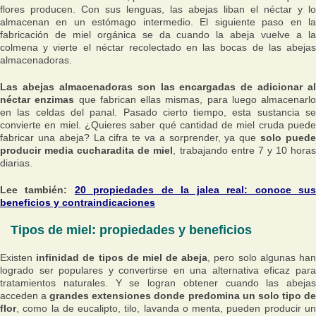
flores producen. Con sus lenguas, las abejas liban el néctar y lo
almacenan en un estómago intermedio. El siguiente paso en la
fabricación de miel orgánica se da cuando la abeja vuelve a la
colmena y vierte el néctar recolectado en las bocas de las abejas
almacenadoras.
Las abejas almacenadoras son las encargadas de adicionar al
néctar enzimas
que fabrican ellas mismas, para luego almacenarlo
en las celdas del panal. Pasado cierto tiempo, esta sustancia se
convierte en miel. ¿Quieres saber qué cantidad de miel cruda puede
fabricar una abeja? La cifra te va a sorprender, ya que
solo pued
producir media cucharadita de miel
, trabajando entre 7 y 10 hora
diarias.
Lee también:
20 propiedades de la jalea real: conoce su
beneficios y contraindicaciones
Tipos de miel: propiedades y beneficios
Existen
infinidad de tipos de miel de abeja
, pero solo algunas ha
logrado ser populares y convertirse en una alternativa eficaz para
tratamientos naturales. Y se logran obtener cuando las abejas
acceden a
grandes extensiones donde predomina un solo tipo d
flor
, como la de eucalipto, tilo, lavanda o menta, pueden producir un