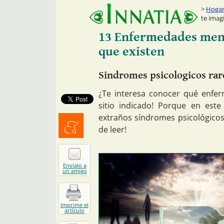
Hogar:
te imag
13 Enfermedades ment
que existen
Sindromes psicologicos rar
¿Te interesa conocer qué enfer
sitio indicado! Porque en est
extraños síndromes psicológicos
de leer!
Menéalo
Envíalo a
un amigo
Imprime el
artículo