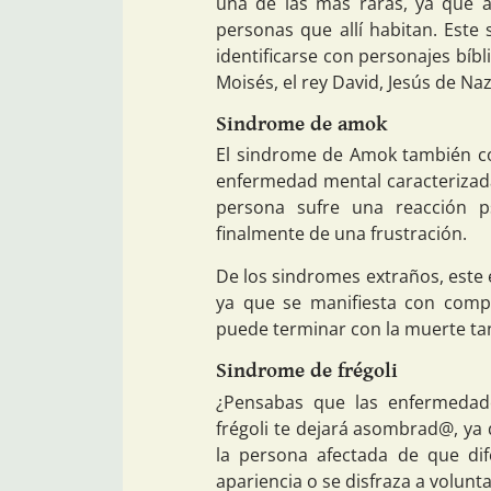
una de las más raras, ya que af
personas que allí habitan. Este 
identificarse con personajes bíbl
Moisés, el rey David, Jesús de Naz
Sindrome de amok
El sindrome de Amok también c
enfermedad mental caracterizada 
persona sufre una reacción p
finalmente de una frustración.
De los sindromes extraños, este 
ya que se manifiesta con compo
puede terminar con la muerte ta
Sindrome de frégoli
¿Pensabas que las enfermedade
frégoli te dejará asombrad@, ya 
la persona afectada de que di
apariencia o se disfraza a volunt