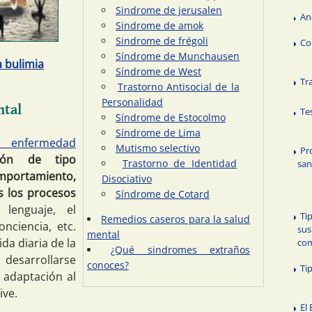
Sindrome de jerusalen
An
Sindrome de amok
Sindrome de frégoli
Co
Síndrome de Munchausen
 bulimia
Síndrome de West
Tr
Trastorno Antisocial de la
Personalidad
ntal
Te
Síndrome de Estocolmo
Síndrome de Lima
o enfermedad
Mutismo selectivo
Pr
ción de tipo
Trastorno de Identidad
san
mportamiento,
Disociativo
s los procesos
Síndrome de Cotard
 lenguaje, el
Ti
Remedios caseros para la salud
onciencia, etc.
sus
mental
da diaria de la
co
¿Qué sindromes extraños
sarrollarse
conoces?
Ti
 adaptación al
ive.
El