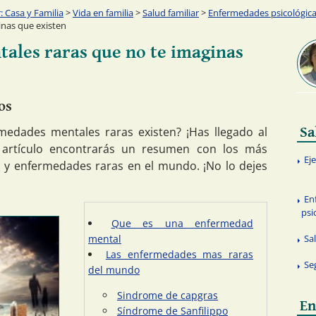
 Casa y Familia
>
Vida en familia
>
Salud familiar
>
Enfermedades psicológic
inas que existen
ales raras que no te imaginas
os
medades mentales raras existen? ¡Has llegado al
Sa
e artículo encontrarás un resumen con los más
Eje
 y enfermedades raras en el mundo. ¡No lo dejes
En
psi
Que es una enfermedad
mental
Sa
Las enfermedades mas raras
Se
del mundo
Sindrome de capgras
En
Síndrome de Sanfilippo