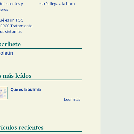
dolescentes y
estrés llega a la boca
eres
ué es un TOC
ERO? Tratamiento
los síntomas
scríbete
boletin
s más leídos
Qué es la bulimia
tículos recientes