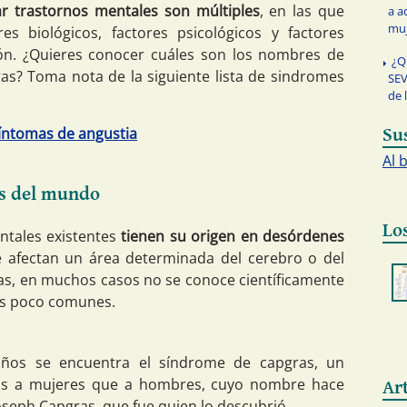
r trastornos mentales son múltiples
, en las que
a a
muj
s biológicos, factores psicológicos y factores
ión. ¿Quieres conocer cuáles son los nombres de
¿Q
s? Toma nota de la siguiente lista de sindromes
SEV
de 
íntomas de angustia
Su
Al 
s del mundo
Lo
ntales existentes
tienen su origen en desórdenes
e afectan un área determinada del cerebro o del
as, en muchos casos no se conoce científicamente
es poco comunes.
años se encuentra el síndrome de capgras, un
ás a mujeres que a hombres, cuyo nombre hace
Ar
Joseph Capgras, que fue quien lo descubrió.