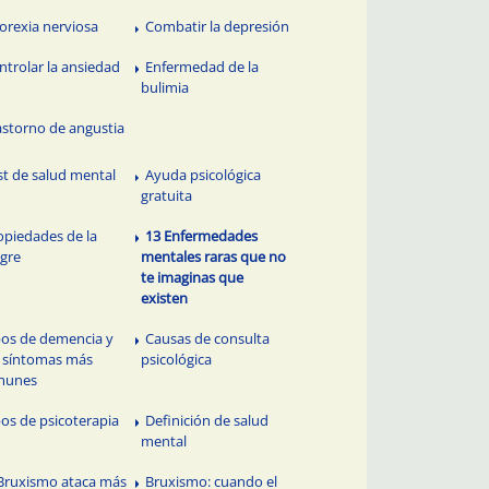
orexia nerviosa
Combatir la depresión
ntrolar la ansiedad
Enfermedad de la
bulimia
astorno de angustia
st de salud mental
Ayuda psicológica
gratuita
opiedades de la
13 Enfermedades
gre
mentales raras que no
te imaginas que
existen
pos de demencia y
Causas de consulta
 síntomas más
psicológica
munes
pos de psicoterapia
Definición de salud
mental
 Bruxismo ataca más
Bruxismo: cuando el