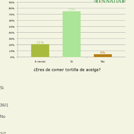
Si
36
/
1
No
2
/
7