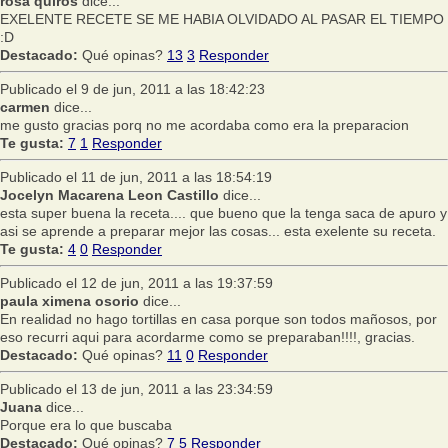
rosa quiros
dice...
EXELENTE RECETE SE ME HABIA OLVIDADO AL PASAR EL TIEMPO
:D
Destacado:
Qué opinas?
13
3
Responder
Publicado el 9 de jun, 2011 a las 18:42:23
carmen
dice...
me gusto gracias porq no me acordaba como era la preparacion
Te gusta:
7
1
Responder
Publicado el 11 de jun, 2011 a las 18:54:19
Jocelyn Macarena Leon Castillo
dice...
esta super buena la receta.... que bueno que la tenga saca de apuro y
asi se aprende a preparar mejor las cosas... esta exelente su receta.
Te gusta:
4
0
Responder
Publicado el 12 de jun, 2011 a las 19:37:59
paula ximena osorio
dice...
En realidad no hago tortillas en casa porque son todos mañosos, por
eso recurri aqui para acordarme como se preparaban!!!!, gracias.
Destacado:
Qué opinas?
11
0
Responder
Publicado el 13 de jun, 2011 a las 23:34:59
Juana
dice...
Porque era lo que buscaba
Destacado:
Qué opinas?
7
5
Responder