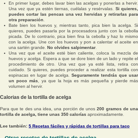
En primer lugar, debes lavar bien las acelgas y ponerlas a hervir.
Una vez que ya estén tiernas, cuélalas y resérvalas.
Si quieres
puedes cortar las pencas una vez hervidas y retirarlas para
otra preparación
.
Bate bien los huevos y, mientras tanto, pica bien la acelga. Si
quieres, puedes pasarla por la procesadora junto con la cebolla
picada. De lo contrario, pica bien fina la cebolla y haz lo mismo
con la acelga. Une con los huevos y pon a calentar el aceite en
una sartén grande.
No olvides salpimentar
.
Una vez que el aceite esté bien caliente, coloca la mezcla de
huevos y acelga. Espera a que se dore bien de un lado y repite el
procedimiento de otro. Una vez que ya esté lista, retira con
cuidado. Si quieres, puedes proceder a realizar esta tortilla con
espinacas en lugar de acelga.
Seguramente tendrás que usar
un poco más
, ya que la hoja es más pequeña y pierde má
volumen al hervir.
Calorias de la tortilla de acelga
Para que te des una idea, una porción de unos
200 gramos de un
tortilla de acelga, tiene unas 350 calorías
aproximadamente.
Lee también:
5 Recetas fáciles y rápidas de tortillas para taco
Otras recetas de tortillas de acelga