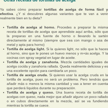
Ya sabes cómo preparar
tortillas de acelga de forma fácil 
efectiva
. ¿Y si descubres algunas variantes que te van a venir
realmente bien en tu dieta?
Tortilla de acelga al horno.
Procedes a preparar la mism
receta de tortillas de acelga que aprendiste aquí arriba, sólo que
la preparas en una fuente de horno o llevando la sartén
directamente al mismo (siempre que sea con mango o asa de
metal y apta para horno)
Tortilla de acelga light.
Si la quieres light, no sólo que la haces
al horno, sino que le pones un huevo menos y m+ás acelga. Y la
cocinas con spray vegetal en lugar de aceite.
Tortilla de acelga y zanahoria.
Mezcla cantidades iguales de
acelga cocida y zanahoria rallada. Queda realmente deliciosa y es
una excelente opción para cambiarla un poco.
Tortilla de acelga cruda.
Si quieres usar la acelga cruda en l
tortilla de acelga, pues no será un problema. Pero tendrás que
añadir más o menos la misma cantidad y vas a tener en cuenta
que perderá líquidos durante su preparación.
Tortilla de acelga y queso.
Una buena receta de tortilla de
acelgas con queso, nada mejor que añadir alguno un poco rallado
o en cubos directamente en la mezcla, así se va fundiendo
mientras la tortilla se cuece.