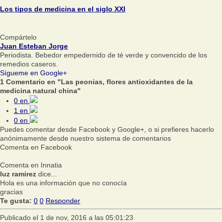
Los tipos de medicina en el siglo XXI
Compártelo
Juan Esteban Jorge
Periodista. Bebedor empedernido de té verde y convencido de los
remedios caseros.
Sígueme en Google+
1 Comentario en "Las peonias, flores antioxidantes de la
medicina natural china"
0
en
1
en
0
en
Puedes comentar desde Facebook y Google+, o si prefieres hacerlo
anónimamente desde nuestro sistema de comentarios
Comenta en Facebook
Comenta en Innatia
luz ramirez
dice...
Hola es una información que no conocía
gracias
Te gusta:
0
0
Responder
Publicado el 1 de nov, 2016 a las 05:01:23