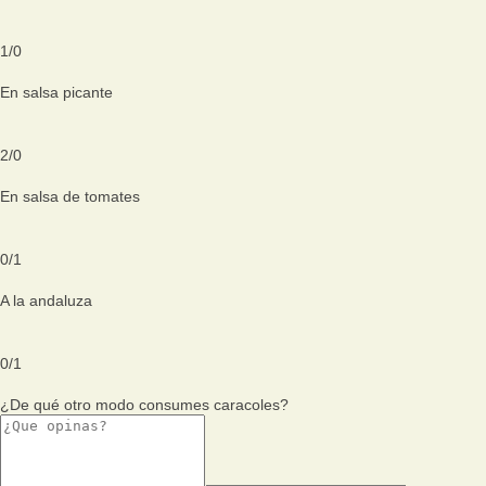
1
/
0
En salsa picante
2
/
0
En salsa de tomates
0
/
1
A la andaluza
0
/
1
¿De qué otro modo consumes caracoles?