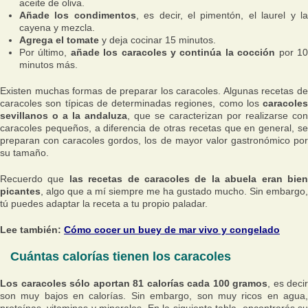
aceite de oliva.
Añade los condimentos
, es decir, el pimentón, el laurel y l
cayena y mezcla.
Agrega el tomate
y deja cocinar 15 minutos.
Por último,
añade los caracoles y continúa la cocción
por 1
minutos más.
Existen muchas formas de preparar los caracoles. Algunas recetas de
caracoles son típicas de determinadas regiones, como los
caracoles
sevillanos o a la andaluza
, que se caracterizan por realizarse con
caracoles pequeños, a diferencia de otras recetas que en general, se
preparan con caracoles gordos, los de mayor valor gastronómico por
su tamaño.
Recuerdo que
las recetas de caracoles de la abuela eran bie
picantes
, algo que a mí siempre me ha gustado mucho. Sin embargo,
tú puedes adaptar la receta a tu propio paladar.
Lee también:
Cómo cocer un buey de mar vivo y congelado
Cuántas calorías tienen los caracoles
Los caracoles sólo aportan 81 calorías cada 100 gramos
, es decir
son muy bajos en calorías. Sin embargo, son muy ricos en agua,
proteínas, vitaminas y minerales. En la siguiente tabla, encontrarás su