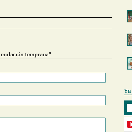
timulación temprana"
Ya