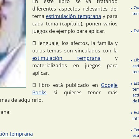
En este libro se va tratando
Qu
diferentes aspectos relevantes del
te
tema
estimulación temprana
y para
cada tema (capítulo), ponen varios
juegos de ejemplo para aplicar.
Es
El lenguaje, los afectos, la familia y
otros temas son vinculados con la
estimulación temprana
y
Li
materializados en juegos para
est
te
aplicar.
Es
El libro está publicado en
Google
tem
Books
si quieres tener más
act
mas de adquirirlo.
de 
rana:
Es
int
Té
ación temprana
est