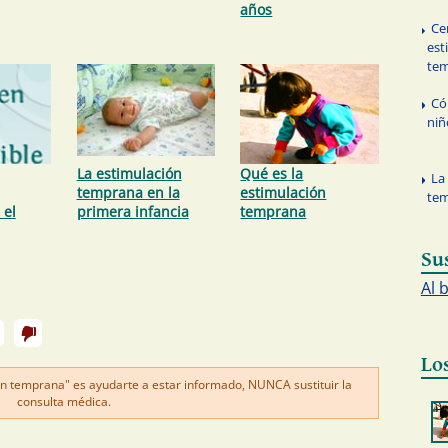
años
Ce
est
te
Có
niñ
La estimulación
Qué es la
La
temprana en la
estimulación
tem
 el
primera infancia
temprana
Su
Al 
Lo
n temprana" es ayudarte a estar informado, NUNCA sustituir la
consulta médica.