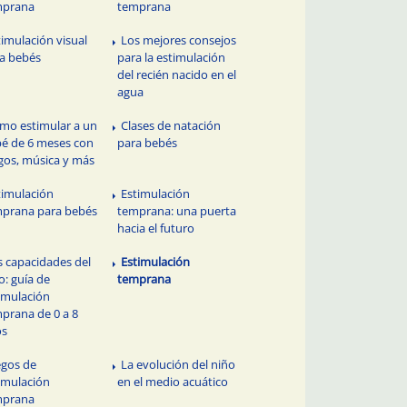
mprana
temprana
timulación visual
Los mejores consejos
a bebés
para la estimulación
del recién nacido en el
agua
mo estimular a un
Clases de natación
é de 6 meses con
para bebés
gos, música y más
timulación
Estimulación
prana para bebés
temprana: una puerta
hacia el futuro
s capacidades del
Estimulación
o: guía de
temprana
imulación
prana de 0 a 8
os
egos de
La evolución del niño
imulación
en el medio acuático
mprana