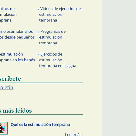
ntros de
Videos de ejercicios de
imulación
estimulación
mprana
temprana
mo estimular a los
Programas de
os desde pequeños
estimulación
temprana
 estimulación
Ejercicios de
prana en los bebés
estimulación
temprana en el agua
scríbete
boletin
s más leídos
Qué es la estimulación temprana