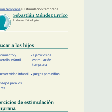
ación temprana
> Estimulación temprana
Sebastián Méndez Errico
Lcdo en Psicología.
ucar a los hijos
ecimiento y
Ejercicios de
arrollo infantil
estimulación
temprana
peractividad infantil
Juegos para niños
nsejos para los
res
ercicios de estimulación
mprana