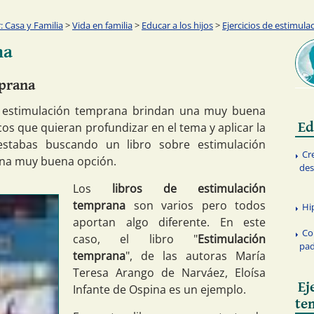
 Casa y Familia
>
Vida en familia
>
Educar a los hijos
>
Ejercicios de estimul
na
mprana
re estimulación temprana brindan una muy buena
Ed
os que quieran profundizar en el tema y aplicar la
estabas buscando un libro sobre estimulación
Cr
una muy buena opción.
des
Los
libros de estimulación
temprana
son varios pero todos
Hi
aportan algo diferente. En este
Co
caso, el libro "
Estimulación
pad
temprana
", de las autoras María
Teresa Arango de Narváez, Eloísa
Ej
Infante de Ospina es un ejemplo.
te