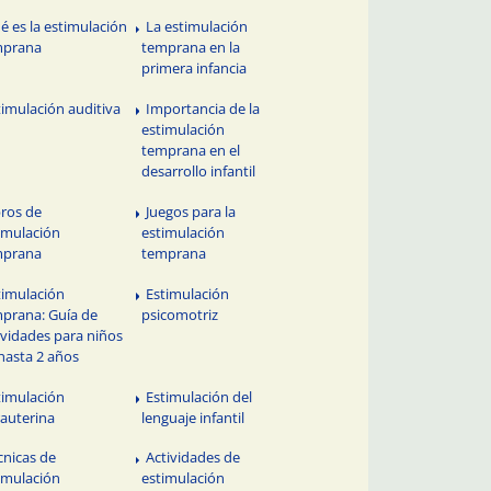
é es la estimulación
La estimulación
mprana
temprana en la
primera infancia
timulación auditiva
Importancia de la
estimulación
temprana en el
desarrollo infantil
bros de
Juegos para la
imulación
estimulación
mprana
temprana
timulación
Estimulación
prana: Guía de
psicomotriz
ividades para niños
hasta 2 años
timulación
Estimulación del
rauterina
lenguaje infantil
cnicas de
Actividades de
imulación
estimulación