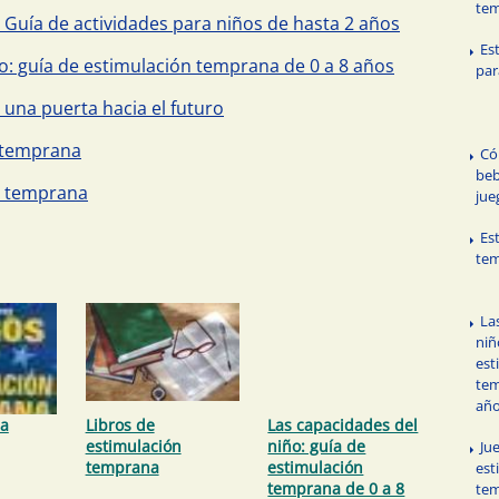
te
Guía de actividades para niños de hasta 2 años
Es
o: guía de estimulación temprana de 0 a 8 años
par
una puerta hacia el futuro
 temprana
Có
beb
n temprana
jue
Es
tem
La
niñ
est
tem
añ
la
Libros de
Las capacidades del
estimulación
niño: guía de
Ju
temprana
estimulación
est
temprana de 0 a 8
te