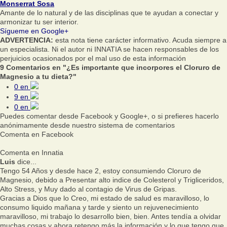
Monserrat Sosa
Amante de lo natural y de las disciplinas que te ayudan a conectar y
armonizar tu ser interior.
Sígueme en Google+
ADVERTENCIA:
esta nota tiene carácter informativo. Acuda siempre a
un especialista. Ni el autor ni INNATIA se hacen responsables de los
perjuicios ocasionados por el mal uso de esta información
9 Comentarios en "¿Es importante que incorpores el Cloruro de
Magnesio a tu dieta?"
0
en
9
en
0
en
Puedes comentar desde Facebook y Google+, o si prefieres hacerlo
anónimamente desde nuestro sistema de comentarios
Comenta en Facebook
Comenta en Innatia
Luis
dice...
Tengo 54 Años y desde hace 2, estoy consumiendo Cloruro de
Magnesio, debido a Presentar alto indice de Colesterol y Trigliceridos,
Alto Stress, y Muy dado al contagio de Virus de Gripas.
Gracias a Dios que lo Creo, mi estado de salud es maravilloso, lo
consumo liquido mañana y tarde y siento un rejuvenecimiento
maravilloso, mi trabajo lo desarrollo bien, bien. Antes tendía a olvidar
muchas cosas y ahora retengo más la información y lo que tengo que