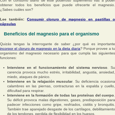
Con el consumo diario de este poderoso suplemento vas a poder
obtener todos los beneficios que puede ofrecerte el magnesio.
¿Sabes cuáles son?
Lee también:
Consumir cloruro de magnesio en pastillas o
cápsulas
Beneficios del magnesio para el organismo
Quizás tengas la interrogante de saber ¿por qué es importante
incorpor el cloruro de magnesio en la dieta diaria
? Porque provee a t
organismo del magnesio necesario para que cumpla las siguientes
funciones:
Interviene en el funcionamiento del sistema nervioso
. S
carencia provoca mucho estrés, irritabilidad, angustia, ansiedad,
miedo, ataques de pánico.
Interviene en la relajación muscular
. Su deficiencia ocasion
calambres en las piernas, contracturas en la espalda y cuello,
dificultad para respirar.
Interviene en la formación de todas las proteínas del cuerpo
.
Su déficit provoca malas digestiones, gases, predisposición para
padecer infecciones como gripe, resfriados, cistitis y bronquitis.
También trae aparejado desgaste de los cartílagos, debilitamiento
de los tendones, perdida de flexibilidad en los huesos.