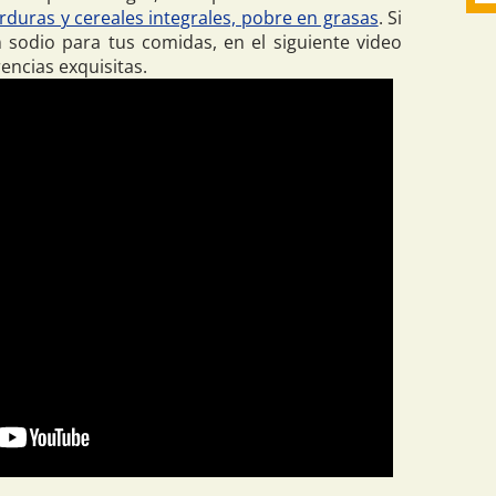
verduras y cereales integrales, pobre en grasas
. Si
n sodio para tus comidas, en el siguiente video
ncias exquisitas.