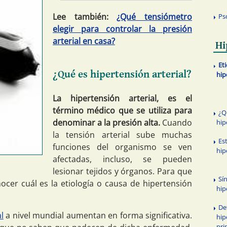
Lee también:
¿Qué tensiómetro
Ps
elegir para controlar la presión
arterial en casa?
Hi
Eti
¿Qué es hipertensión arterial?
hip
La hipertensión arterial, es el
término médico que se utiliza para
¿Q
denominar a la presión alta.
Cuando
hip
la tensión arterial sube muchas
Es
funciones del organismo se ven
hip
afectadas, incluso, se pueden
lesionar tejidos y órganos. Para que
Sí
ocer cuál es la etiología o causa de hipertensión
hip
De
l
a nivel mundial aumentan en forma significativa.
hip
pri