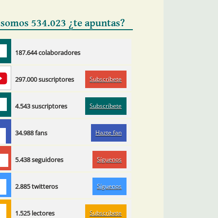
 somos 534.023 ¿te apuntas?
187.644 colaboradores
Subscríbete
297.000 suscriptores
Subscríbete
4.543 suscriptores
Hazte fan
34.988 fans
Síguenos
5.438 seguidores
Síguenos
2.885 twitteros
Subscríbete
1.525 lectores