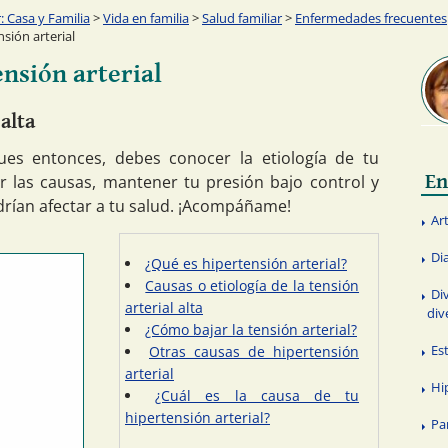
 Casa y Familia
>
Vida en familia
>
Salud familiar
>
Enfermedades frecuentes
nsión arterial
ensión arterial
 alta
Pues entonces, debes conocer la etiología de tu
En
ar las causas, mantener tu presión bajo control y
drían afectar a tu salud. ¡Acompáñame!
Art
Di
¿Qué es hipertensión arterial?
Causas o etiología de la tensión
Di
arterial alta
dive
¿Cómo bajar la tensión arterial?
Es
Otras causas de hipertensión
arterial
Hi
¿Cuál es la causa de tu
hipertensión arterial?
Pa