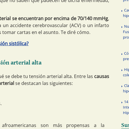
 que no saben que padecen de dicha enfermedad,
Ca
hip
rterial se encuentran por encima de 70/140 mmHg
,
a un accidente cerebrovascular (ACV) o un infarto
Nu
s tomar cartas en el asunto. Te diré cómo.
Fus
pro
ión sistólica?
Có
pre
ión arterial alta
Hi
col
 se debe tu tensión arterial alta. Entre las
causas
rterial
se destacan las siguientes:
Cla
hip
14
.
Int
Hip
Su
s afroamericanas son más propensas a la