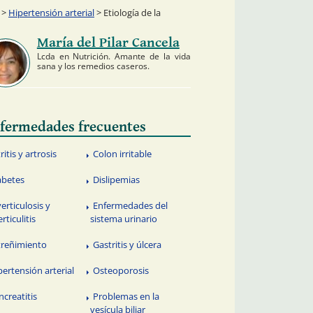
>
Hipertensión arterial
> Etiología de la
María del Pilar Cancela
Lcda en Nutrición. Amante de la vida
sana y los remedios caseros.
fermedades frecuentes
ritis y artrosis
Colon irritable
abetes
Dislipemias
verticulosis y
Enfermedades del
rticulitis
sistema urinario
treñimiento
Gastritis y úlcera
pertensión arterial
Osteoporosis
ncreatitis
Problemas en la
vesícula biliar