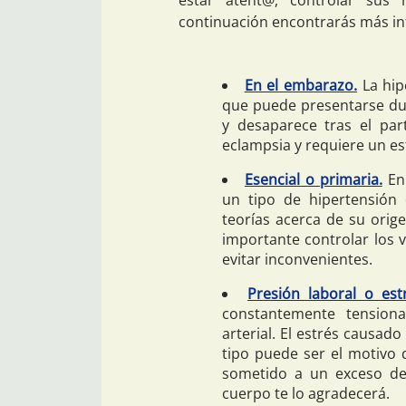
estar atent@, controlar sus n
continuación encontrarás más in
En el embarazo.
La hip
que puede presentarse dur
y desaparece tras el par
eclampsia y requiere un es
Esencial o primaria.
En 
un tipo de hipertensión 
teorías acerca de su ori
importante controlar los v
evitar inconvenientes.
Presión laboral o est
constantemente tensiona
arterial. El estrés causad
tipo puede ser el motivo d
sometido a un exceso de 
cuerpo te lo agradecerá.