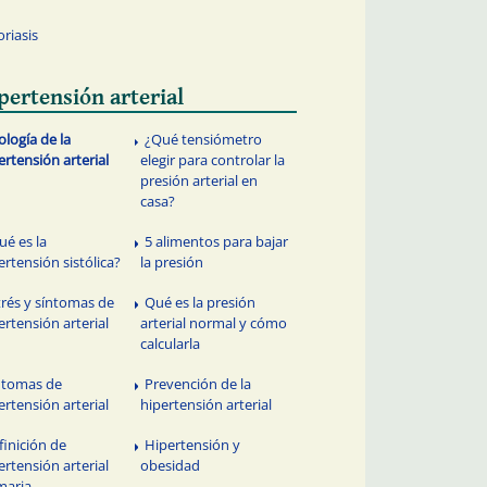
oriasis
pertensión arterial
ología de la
¿Qué tensiómetro
ertensión arterial
elegir para controlar la
presión arterial en
casa?
ué es la
5 alimentos para bajar
ertensión sistólica?
la presión
trés y síntomas de
Qué es la presión
ertensión arterial
arterial normal y cómo
calcularla
ntomas de
Prevención de la
ertensión arterial
hipertensión arterial
finición de
Hipertensión y
ertensión arterial
obesidad
maria