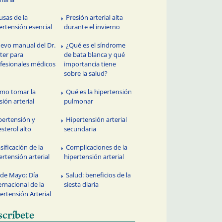
usas de la
Presión arterial alta
ertensión esencial
durante el invierno
evo manual del Dr.
¿Qué es el síndrome
ter para
de bata blanca y qué
fesionales médicos
importancia tiene
sobre la salud?
mo tomar la
Qué es la hipertensión
sión arterial
pulmonar
pertensión y
Hipertensión arterial
esterol alto
secundaria
sificación de la
Complicaciones de la
ertensión arterial
hipertensión arterial
 de Mayo: Día
Salud: beneficios de la
ernacional de la
siesta diaria
ertensión Arterial
scríbete