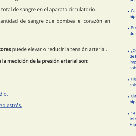
otal de sangre en el aparato circulatorio.
Ca
hip
 cantidad de sangre que bombea el corazón en
Pre
dur
tores
puede elevar o reducir la tensión arterial.
¿Q
de 
 la medición de la presión arterial son
:
imp
sob
Hi
col
dio.
Cla
hip
/o estrés.
14
Int
Hip