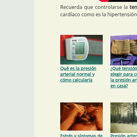
Recuerda que controlarse la
ten
cardíaco como es la hipertensión
Qué es la presión
¿Qué tensió
arterial normal y
elegir para c
cómo calcularla
la presión ar
en casa?
Estrés y síntomas de
Presión arter