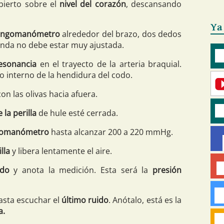
bierto sobre el
nivel del corazón
, descansando
Ya
fingomanómetro
alrededor del brazo, dos dedos
anda no debe estar muy ajustada.
esonancia
en el trayecto de la arteria braquial.
do interno de la hendidura del codo.
on las olivas hacia afuera.
 la perilla
de hule esté cerrada.
gomanómetro
hasta alcanzar 200 a 220 mmHg.
lla
y libera lentamente el aire.
ido
y anota la medición. Esta será la
presión
asta escuchar el
último ruido
. Anótalo, está es la
a.