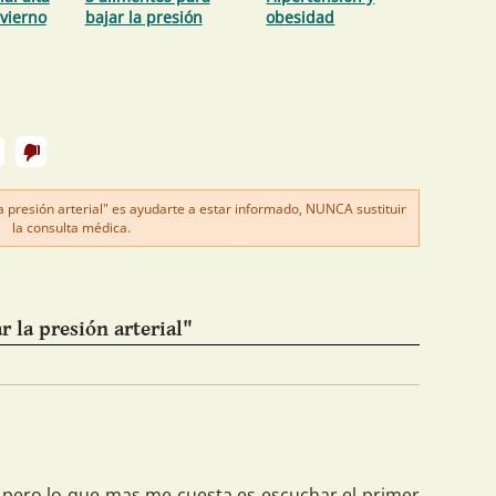
nvierno
bajar la presión
obesidad
presión arterial" es ayudarte a estar informado, NUNCA sustituir
la consulta médica.
 la presión arterial"
 pero lo que mas me cuesta es escuchar el primer