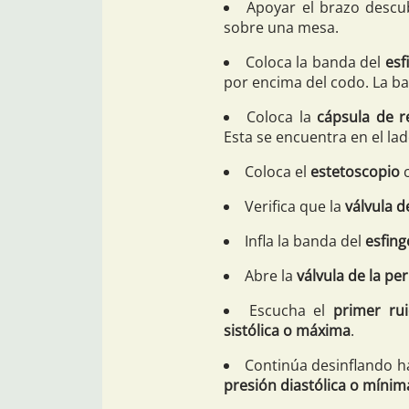
Apoyar el brazo descu
sobre una mesa.
Coloca la banda del
es
por encima del codo. La b
Coloca la
cápsula de r
Esta se encuentra en el la
Coloca el
estetoscopio
c
Verifica que la
válvula de
Infla la banda del
esfin
Abre la
válvula de la peri
Escucha el
primer ru
sistólica o máxima
.
Continúa desinflando h
presión diastólica o mínim