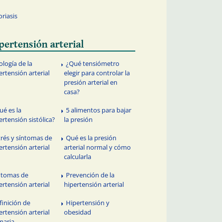
oriasis
pertensión arterial
ología de la
¿Qué tensiómetro
ertensión arterial
elegir para controlar la
presión arterial en
casa?
ué es la
5 alimentos para bajar
ertensión sistólica?
la presión
trés y síntomas de
Qué es la presión
ertensión arterial
arterial normal y cómo
calcularla
ntomas de
Prevención de la
ertensión arterial
hipertensión arterial
finición de
Hipertensión y
ertensión arterial
obesidad
maria