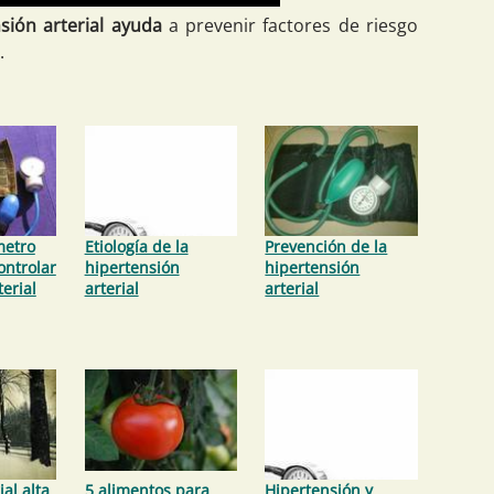
sión arterial ayuda
a prevenir factores de riesgo
.
metro
Etiología de la
Prevención de la
ontrolar
hipertensión
hipertensión
terial
arterial
arterial
ial alta
5 alimentos para
Hipertensión y