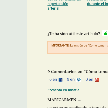
hipertensión
durante el i
arterial
¿Te ha sido útil este artículo?
IMPORTANTE:
La misión de "Cómo tomar la 
9 Comentarios en "Cómo tomar
0 en
9 en
0 en
Comenta en Innatia
MARICARMEN ...
yo estoy aprendiendo a tomarla,