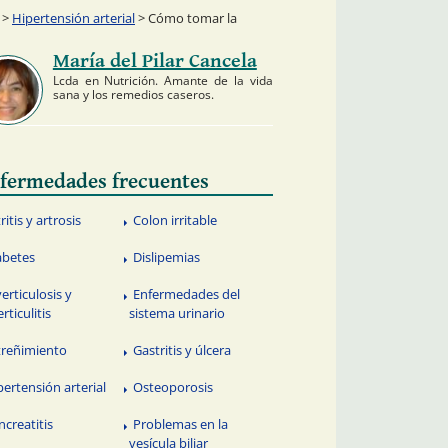
>
Hipertensión arterial
> Cómo tomar la
María del Pilar Cancela
Lcda en Nutrición. Amante de la vida
sana y los remedios caseros.
fermedades frecuentes
ritis y artrosis
Colon irritable
abetes
Dislipemias
verticulosis y
Enfermedades del
rticulitis
sistema urinario
treñimiento
Gastritis y úlcera
pertensión arterial
Osteoporosis
ncreatitis
Problemas en la
vesícula biliar