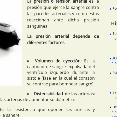
La
presión o tensión arterial
es la
presión que ejerce la sangre contra
Ps
las paredes arteriales y cómo estas
reaccionan ante dicha presión
Hi
sanguínea.
Eti
La presión arterial depende de
hip
diferentes factores
¿Q
Volumen de eyección:
Es la
hip
cantidad de sangre expulsada del
ventrículo izquierdo durante la
Es
hip
sístole (fase en la cual el corazón
se contrae para bombear sangre).
Sí
Distensibilidad de las arterias:
hip
 las arterias de aumentar su diámetro.
De
:
Es la resistencia que oponen las arterias y
hip
 la sangre.
pri