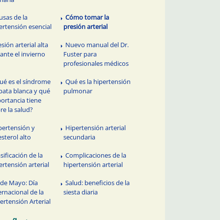
usas de la
Cómo tomar la
ertensión esencial
presión arterial
sión arterial alta
Nuevo manual del Dr.
ante el invierno
Fuster para
profesionales médicos
ué es el síndrome
Qué es la hipertensión
bata blanca y qué
pulmonar
ortancia tiene
re la salud?
pertensión y
Hipertensión arterial
esterol alto
secundaria
sificación de la
Complicaciones de la
ertensión arterial
hipertensión arterial
 de Mayo: Día
Salud: beneficios de la
ernacional de la
siesta diaria
ertensión Arterial