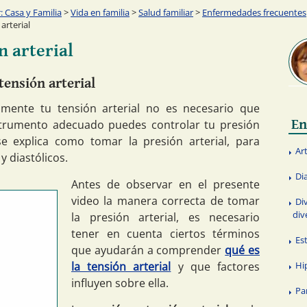
 Casa y Familia
>
Vida en familia
>
Salud familiar
>
Enfermedades frecuentes
arterial
 arterial
ensión arterial
camente tu tensión arterial no es necesario que
En
strumento adecuado puedes controlar tu presión
e explica como tomar la presión arterial, para
Art
y diastólicos.
Di
Antes de observar en el presente
video la manera correcta de tomar
Di
dive
la presión arterial, es necesario
tener en cuenta ciertos términos
Es
que ayudarán a comprender
qué es
la tensión arterial
y que factores
Hi
influyen sobre ella.
Pa