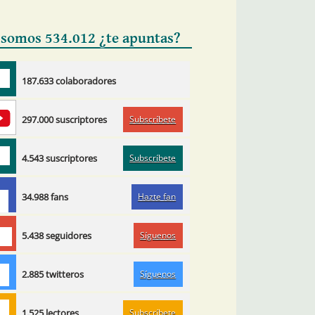
 somos 534.012 ¿te apuntas?
187.633 colaboradores
Subscríbete
297.000 suscriptores
Subscríbete
4.543 suscriptores
Hazte fan
34.988 fans
Síguenos
5.438 seguidores
Síguenos
2.885 twitteros
Subscríbete
1.525 lectores