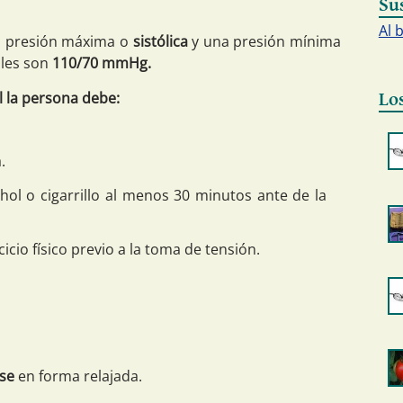
Su
Al 
a presión máxima o
sistólica
y una presión mínima
ales son
110/70 mmHg.
l la persona debe:
Lo
.
hol o cigarrillo al menos 30 minutos ante de la
icio físico previo a la toma de tensión.
se
en forma relajada.