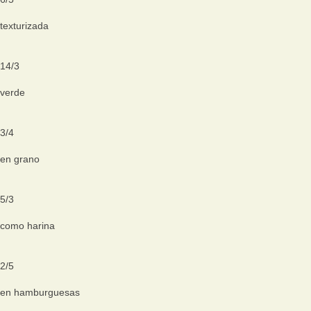
texturizada
14
/
3
verde
3
/
4
en grano
5
/
3
como harina
2
/
5
en hamburguesas