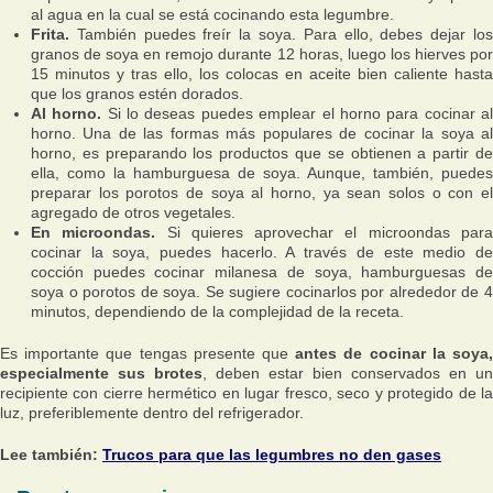
al agua en la cual se está cocinando esta legumbre.
Frita.
También puedes freír la soya. Para ello, debes dejar los
granos de soya en remojo durante 12 horas, luego los hierves por
15 minutos y tras ello, los colocas en aceite bien caliente hasta
que los granos estén dorados.
Al horno.
Si lo deseas puedes emplear el horno para cocinar a
horno. Una de las formas más populares de cocinar la soya al
horno, es preparando los productos que se obtienen a partir de
ella, como la hamburguesa de soya. Aunque, también, puedes
preparar los porotos de soya al horno, ya sean solos o con el
agregado de otros vegetales.
En microondas.
Si quieres aprovechar el microondas par
cocinar la soya, puedes hacerlo. A través de este medio de
cocción puedes cocinar milanesa de soya, hamburguesas de
soya o porotos de soya. Se sugiere cocinarlos por alrededor de 4
minutos, dependiendo de la complejidad de la receta.
Es importante que tengas presente que
antes de cocinar la soya
especialmente sus brotes
, deben estar bien conservados en un
recipiente con cierre hermético en lugar fresco, seco y protegido de la
luz, preferiblemente dentro del refrigerador.
Lee también:
Trucos para que las legumbres no den gases