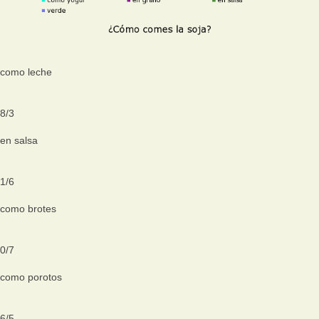
como leche
8
/
3
en salsa
1
/
6
como brotes
0
/
7
como porotos
6
/
5