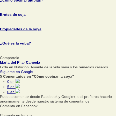
¿Cómo cocinar alubias?
Brotes de soja
Propiedades de la soya
¿Qué es la yuba?
Compártelo
María del Pilar Cancela
Lcda en Nutrición. Amante de la vida sana y los remedios caseros.
Sígueme en Google+
5 Comentarios en "Cómo cocinar la soya"
0
en
5
en
0
en
Puedes comentar desde Facebook y Google+, o si prefieres hacerlo
anónimamente desde nuestro sistema de comentarios
Comenta en Facebook
Comenta en Innatia