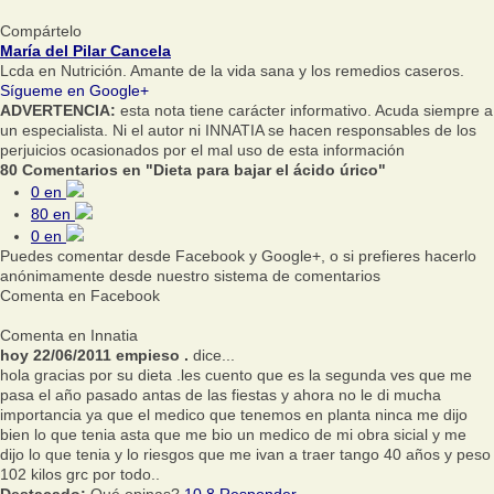
Compártelo
María del Pilar Cancela
Lcda en Nutrición. Amante de la vida sana y los remedios caseros.
Sígueme en Google+
ADVERTENCIA:
esta nota tiene carácter informativo. Acuda siempre a
un especialista. Ni el autor ni INNATIA se hacen responsables de los
perjuicios ocasionados por el mal uso de esta información
80 Comentarios en "Dieta para bajar el ácido úrico"
0
en
80
en
0
en
Puedes comentar desde Facebook y Google+, o si prefieres hacerlo
anónimamente desde nuestro sistema de comentarios
Comenta en Facebook
Comenta en Innatia
hoy 22/06/2011 empieso .
dice...
hola gracias por su dieta .les cuento que es la segunda ves que me
pasa el año pasado antas de las fiestas y ahora no le di mucha
importancia ya que el medico que tenemos en planta ninca me dijo
bien lo que tenia asta que me bio un medico de mi obra sicial y me
dijo lo que tenia y lo riesgos que me ivan a traer tango 40 años y peso
102 kilos grc por todo..