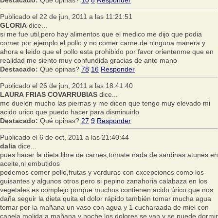
Destacado:
Qué opinas?
10
8
Responder
Publicado el 22 de jun, 2011 a las 11:21:51
GLORIA
dice...
si me fue util,pero hay alimentos que el medico me dijo que podia
comer por ejemplo el pollo y no comer carne de ninguna manera y
ahora e leido que el pollo esta prohibido por favor orientenme que en
realidad me siento muy confundida gracias de ante mano
Destacado:
Qué opinas?
78
16
Responder
Publicado el 26 de jun, 2011 a las 18:41:40
LAURA FRIAS COVARRUBIAS
dice...
me duelen mucho las piernas y me dicen que tengo muy elevado mi
acido urico que puedo hacer para disminuirlo
Destacado:
Qué opinas?
27
9
Responder
Publicado el 6 de oct, 2011 a las 21:40:44
dalia
dice...
pues hacer la dieta libre de carnes,tomate nada de sardinas atunes en
aceite,ni embutidos
podemos comer pollo,frutas y verduras con excepciones como los
guisantes y algunos otros pero si pepino zanahoria calabaza en los
vegetales es complejo porque muchos contienen ácido úrico que nos
daña seguir la dieta quita el dolor rápido también tomar mucha agua
tomar por la mañana un vaso con agua y 1 cucharaada de miel con
canela molida a mañana y noche los dolores se van y se puede dormir