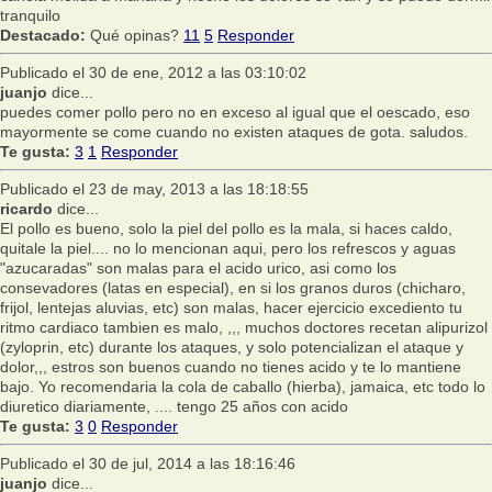
tranquilo
Destacado:
Qué opinas?
11
5
Responder
Publicado el 30 de ene, 2012 a las 03:10:02
juanjo
dice...
puedes comer pollo pero no en exceso al igual que el oescado, eso
mayormente se come cuando no existen ataques de gota. saludos.
Te gusta:
3
1
Responder
Publicado el 23 de may, 2013 a las 18:18:55
ricardo
dice...
El pollo es bueno, solo la piel del pollo es la mala, si haces caldo,
quitale la piel.... no lo mencionan aqui, pero los refrescos y aguas
"azucaradas" son malas para el acido urico, asi como los
consevadores (latas en especial), en si los granos duros (chicharo,
frijol, lentejas aluvias, etc) son malas, hacer ejercicio excediento tu
ritmo cardiaco tambien es malo, ,,, muchos doctores recetan alipurizol
(zyloprin, etc) durante los ataques, y solo potencializan el ataque y
dolor,,, estros son buenos cuando no tienes acido y te lo mantiene
bajo. Yo recomendaria la cola de caballo (hierba), jamaica, etc todo lo
diuretico diariamente, .... tengo 25 años con acido
Te gusta:
3
0
Responder
Publicado el 30 de jul, 2014 a las 18:16:46
juanjo
dice...