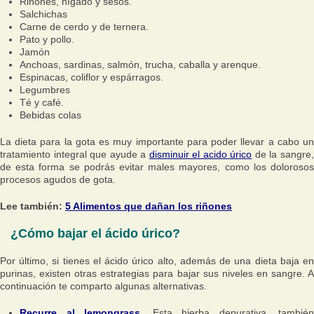
Riñones, hígado y sesos.
Salchichas
Carne de cerdo y de ternera.
Pato y pollo.
Jamón
Anchoas, sardinas, salmón, trucha, caballa y arenque.
Espinacas, coliflor y espárragos.
Legumbres
Té y café.
Bebidas colas
La dieta para la gota es muy importante para poder llevar a cabo un
tratamiento integral que ayude a
disminuir el acido úrico
de la sangre
de esta forma se podrás evitar males mayores, como los dolorosos
procesos agudos de gota.
Lee también:
5 Alimentos que dañan los riñones
¿Cómo bajar el ácido úrico?
Por último, si tienes el ácido úrico alto, además de una dieta baja en
purinas, existen otras estrategias para bajar sus niveles en sangre. A
continuación te comparto algunas alternativas.
Recurre al lemongrass.
Esta hierba depurativa, también