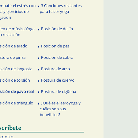
mbatir el estrés con
3 Canciones relajantes
a y ejercicios de
para hacer yoga
ajación
deo de música Yoga
Posición de delfín
a relajación
sición de arado
Posición de pez
stura de pinza
Posición de cobra
sición de langosta
Postura de arco
sición de torsión
Postura de cuervo
sición de pavo real
Postura de cigüeña
sición de triángulo
¿Qué es el aeroyoga y
cuáles son sus
beneficios?
scríbete
boletin