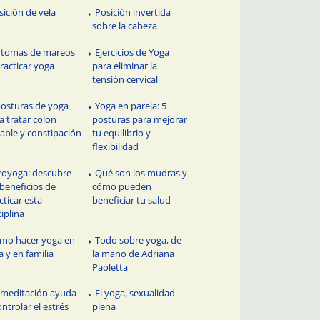
sición de vela
Posición invertida
sobre la cabeza
ntomas de mareos
Ejercicios de Yoga
practicar yoga
para eliminar la
tensión cervical
posturas de yoga
Yoga en pareja: 5
a tratar colon
posturas para mejorar
itable y constipación
tu equilibrio y
flexibilidad
royoga: descubre
Qué son los mudras y
 beneficios de
cómo pueden
cticar esta
beneficiar tu salud
ciplina
mo hacer yoga en
Todo sobre yoga, de
a y en familia
la mano de Adriana
Paoletta
 meditación ayuda
El yoga, sexualidad
ontrolar el estrés
plena