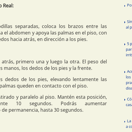
o Real:
Po
Sí
odillas separadas, coloca los brazos entre las
al 
ia el abdomen y apoya las palmas en el piso, con
dos hacia atrás, en dirección a los pies.
5 
par
irr
a atrás, primero una y luego la otra. El peso del
 manos, los dedos de los pies y la frente.
Ac
los
os dedos de los pies, elevando lentamente las
pra
 palmas queden en contacto con el piso.
dis
tirado y paralelo al piso. Mantén esta posición,
Có
mente 10 segundos. Podrás aumentar
cas
 de permanencia, hasta 30 segundos.
La
a c