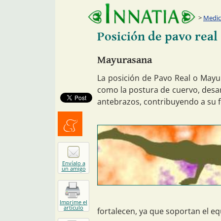
Medic
Posición de pavo real
Mayurasana
La posición de Pavo Real o Mayu
como la postura de cuervo, desarr
antebrazos, contribuyendo a su f
Menéalo
Envíalo a
un amigo
Imprime el
artículo
fortalecen, ya que soportan el equ