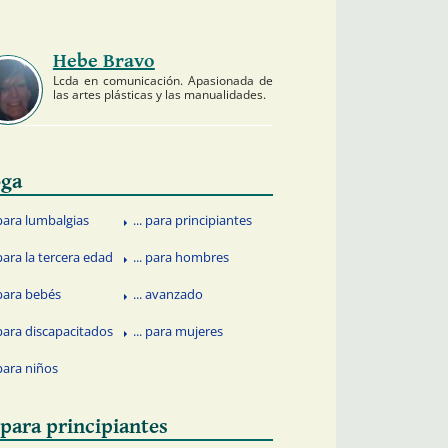
Hebe Bravo
Lcda en comunicación. Apasionada de
las artes plásticas y las manualidades.
ga
. para lumbalgias
... para principiantes
 para la tercera edad
... para hombres
. para bebés
... avanzado
. para discapacitados
... para mujeres
 para niños
. para principiantes