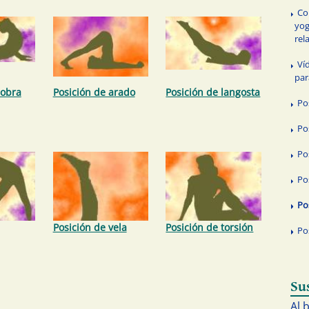
Co
yog
rel
Ví
par
cobra
Posición de arado
Posición de langosta
Po
Po
Po
Po
Po
Posición de vela
Posición de torsión
Po
Su
Al 