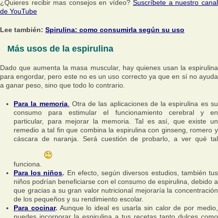
¿Quieres recibir mas consejos en vídeo?
Suscríbete a nuestro cana
de YouTube
Lee también:
Spirulina: como consumirla según su uso
Más usos de la espirulina
Dado que aumenta la masa muscular, hay quienes usan la espirulina
para engordar, pero este no es un uso correcto ya que en sí no ayuda
a ganar peso, sino que todo lo contrario.
Para la memoria
.
Otra de las aplicaciones de la espirulina es s
consumo para estimular el funcionamiento cerebral y en
particular, para mejorar la memoria. Tal es así, que existe un
remedio a tal fin que combina la espirulina con ginseng, romero y
cáscara de naranja. Será cuestión de probarlo, a ver qué tal
funciona.
Para los niños
.
En efecto, según diversos estudios, también tu
niños podrían beneficiarse con el consumo de espirulina, debido a
que gracias a su gran valor nutricional mejoraría la concentración
de los pequeños y su rendimiento escolar.
Para cocinar
.
Aunque lo ideal es usarla sin calor de por medio
puedes incorporar la espirulina a tus recetas tanto dulces como