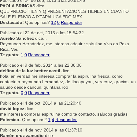
Publicado el 24 de sep, 2013 a las 20:52:45
PAOLA BRINGAS
dice...
QUE PRECIO TIEN Y Q PRESENTACIONES TIENES EN CUANTO
SALE EL ENVIO A IXTAPALUCA EDO MEX
Destacado:
Qué opinas?
12
0
Responder
Publicado el 22 de oct, 2013 a las 15:54:32
Aurelio Sanchez
dice...
Raymundo Hernández, me interesa adquirir spirulina Vivo en Poza
Rica, Ver.
Te gusta:
1
0
Responder
Publicado el 9 de feb, 2014 a las 22:38:38
delfina de la luz breiter castil
dice...
hola, en verdad me interesa comprar la espirulina fresca, como
contacto a raymundo hernandez, de tlacopoyan, veracruz, gracias, un
saludo desde cancun, quintana roo
Te gusta:
0
0
Responder
Publicado el 4 de oct, 2014 a las 21:20:40
david lopez
dice...
me interesa comprar espirulina como te contacto, saludos gracias
Polémico:
Qué opinas?
1
4
Responder
Publicado el 4 de nov, 2014 a las 01:37:10
Ramón cruz zamudio
dice...