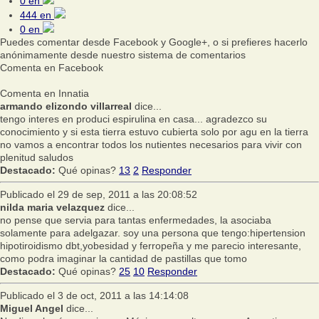
0
en
444
en
0
en
Puedes comentar desde Facebook y Google+, o si prefieres hacerlo
anónimamente desde nuestro sistema de comentarios
Comenta en Facebook
Comenta en Innatia
armando elizondo villarreal
dice...
tengo interes en produci espirulina en casa... agradezco su
conocimiento y si esta tierra estuvo cubierta solo por agu en la tierra
no vamos a encontrar todos los nutientes necesarios para vivir con
plenitud saludos
Destacado:
Qué opinas?
13
2
Responder
Publicado el 29 de sep, 2011 a las 20:08:52
nilda maria velazquez
dice...
no pense que servia para tantas enfermedades, la asociaba
solamente para adelgazar. soy una persona que tengo:hipertension
hipotiroidismo dbt,yobesidad y ferropeña y me parecio interesante,
como podra imaginar la cantidad de pastillas que tomo
Destacado:
Qué opinas?
25
10
Responder
Publicado el 3 de oct, 2011 a las 14:14:08
Miguel Angel
dice...