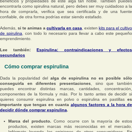
beneficios y propiedades de este alga tan noble. También puedes
encontrarla como spirulina natural, pero debes ser muy cuidadoso a la
hora de comprarla, verifica que sea certificada y de una fuente
confiable, de otra forma podrías estar siendo estafado.
Además,
si te animas a
cultivarla en casa
, existen
kits para el cultivo
de spirulina
, con todo lo necesario para llevar a cabo este pequeño
emprendimiento.
Lee también:
Espirulina: contraindicaciones y efecto
secundarios
Cómo comprar espirulina
Dada la popularidad del
alga de espirulina no es posible sólo
conseguirla en diferentes presentaciones
, sino que también
puedes encontrar distintas marcas, cantidades, concentración,
componentes de la fórmula y más. Por lo tanto antes de decidir si
quieres consumir espirulina en polvo o espirulina en pastillas
es
importante que tengas en cuanta
algunos factores a la hora de
decidir dónde comprar espirulina
.
Marca del producto.
Como ocurre con la mayoría de esto
productos, existen marcas más reconocidas en el mercado.
Infórmate leyendo las opiniones de otros consumidores. En