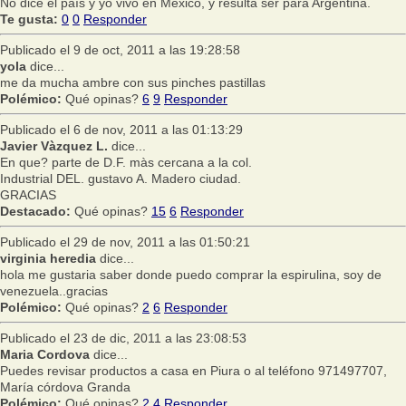
No dice el país y yo vivo en México, y resulta ser para Argentina.
Te gusta:
0
0
Responder
Publicado el 9 de oct, 2011 a las 19:28:58
yola
dice...
me da mucha ambre con sus pinches pastillas
Polémico:
Qué opinas?
6
9
Responder
Publicado el 6 de nov, 2011 a las 01:13:29
Javier Vàzquez L.
dice...
En que? parte de D.F. màs cercana a la col.
Industrial DEL. gustavo A. Madero ciudad.
GRACIAS
Destacado:
Qué opinas?
15
6
Responder
Publicado el 29 de nov, 2011 a las 01:50:21
virginia heredia
dice...
hola me gustaria saber donde puedo comprar la espirulina, soy de
venezuela..gracias
Polémico:
Qué opinas?
2
6
Responder
Publicado el 23 de dic, 2011 a las 23:08:53
Maria Cordova
dice...
Puedes revisar productos a casa en Piura o al teléfono 971497707,
María córdova Granda
Polémico:
Qué opinas?
2
4
Responder