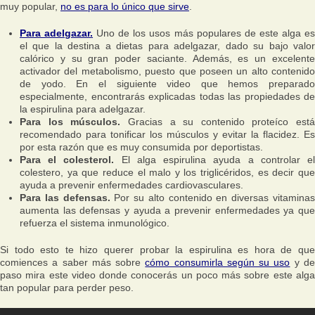
muy popular,
no es para lo único que sirve
.
Para adelgazar.
Uno de los usos más populares de este alga e
el que la destina a dietas para adelgazar, dado su bajo valor
calórico y su gran poder saciante. Además, es un excelente
activador del metabolismo, puesto que poseen un alto contenido
de yodo. En el siguiente video que hemos preparado
especialmente, encontrarás explicadas todas las propiedades de
la espirulina para adelgazar.
Para los músculos.
Gracias a su contenido proteíco está
recomendado para tonificar los músculos y evitar la flacidez. Es
por esta razón que es muy consumida por deportistas.
Para el colesterol.
El alga espirulina ayuda a controlar e
colestero, ya que reduce el malo y los triglicéridos, es decir que
ayuda a prevenir enfermedades cardiovasculares.
Para las defensas.
Por su alto contenido en diversas vitamina
aumenta las defensas y ayuda a prevenir enfermedades ya que
refuerza el sistema inmunológico.
Si todo esto te hizo querer probar la espirulina es hora de que
comiences a saber más sobre
cómo consumirla según su uso
y d
paso mira este video donde conocerás un poco más sobre este alga
tan popular para perder peso.