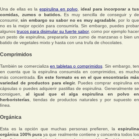
Una de ellas es la
espirulina en polvo
,
ideal para incorporar a tus
comidas, zumos o batidos.
Es muy sencilla de conseguir y de
consumir,
sin embargo su sabor no es muy agradable
, por lo qu
no es la mejor opción para consumirla. Sin embargo, puedes probar
algunos
trucos para disimular su fuerte sabor
, como por ejemplo hacer
un pesto de espirulina, prepararla con zumo de manzanas o bien un
batido de vegetales mixto y hasta con una trufa de chocolates.
Comprimidos
También se comercializa
en tabletas o comprimidos
. Sin embargo, te
en cuenta que la espirulina consumida en comprimidos, es mucho
más concentrada.
En este formato es en el que encontrarás má
variedad de productos para elegir.
Puedes comprar espirulina en
cápsulas o puedes adquierir pastillas de espirulina. Generalmente se
consiguen,
al igual que el alga espirulina en polvo e
herboristerías
, tiendas de productos naturales y por supuesto en
línea.
Orgánica
Esta es la opción que muchas personas prefieren, la
espirulina
orgánica 100% pura
ya que realmente contiene y concentra todos lo