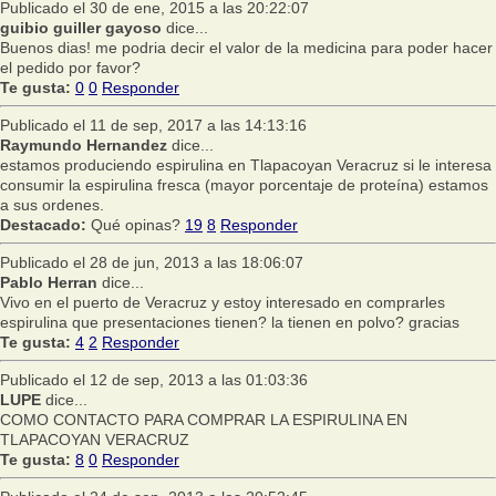
Publicado el 30 de ene, 2015 a las 20:22:07
guibio guiller gayoso
dice...
Buenos dias! me podria decir el valor de la medicina para poder hacer
el pedido por favor?
Te gusta:
0
0
Responder
Publicado el 11 de sep, 2017 a las 14:13:16
Raymundo Hernandez
dice...
estamos produciendo espirulina en Tlapacoyan Veracruz si le interesa
consumir la espirulina fresca (mayor porcentaje de proteína) estamos
a sus ordenes.
Destacado:
Qué opinas?
19
8
Responder
Publicado el 28 de jun, 2013 a las 18:06:07
Pablo Herran
dice...
Vivo en el puerto de Veracruz y estoy interesado en comprarles
espirulina que presentaciones tienen? la tienen en polvo? gracias
Te gusta:
4
2
Responder
Publicado el 12 de sep, 2013 a las 01:03:36
LUPE
dice...
COMO CONTACTO PARA COMPRAR LA ESPIRULINA EN
TLAPACOYAN VERACRUZ
Te gusta:
8
0
Responder