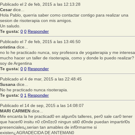
Publicado el 2 de feb, 2015 a las 12:13:28
Cesar
dice...
Hola Pablo, querria saber como contactar contigo para realizar una
sesion de risoterapia con mis amigos.
Un saludo.
Te gusta:
0
0
Responder
Publicado el 7 de feb, 2015 a las 13:46:50
cristina
dice...
no lo he practicado nunca, soy profesora de yogaterapia y me interesa
mucho hacer un taller de risoterapia, como y donde lo puedo realizar?
soy de Argentina
Te gusta:
0
0
Responder
Publicado el 4 de mar, 2015 a las 22:48:45
Susana
dice...
No he practicado nunca risoterapia.
Te gusta:
0
1
Responder
Publicado el 14 de sep, 2015 a las 14:08:07
MARI CARMEN
dice...
Me encanta la he practicad0 en algun0s talleres, per0 sale car0 tener
que hacerl0 insitu n0 c0n0zc0 ningun siti0 d0nde puedan impartirl0s
presenciales¿serian tan amables de inf0rmarme si
existen¿AGRADECIDA DE ANTEMAN0