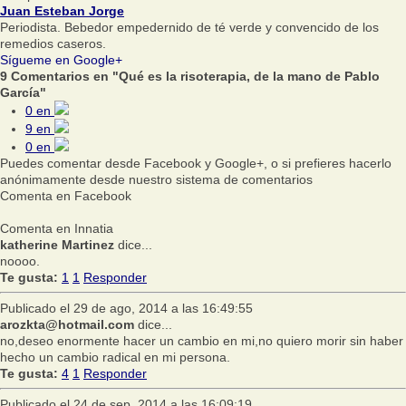
Juan Esteban Jorge
Periodista. Bebedor empedernido de té verde y convencido de los
remedios caseros.
Sígueme en Google+
9 Comentarios en "Qué es la risoterapia, de la mano de Pablo
García"
0
en
9
en
0
en
Puedes comentar desde Facebook y Google+, o si prefieres hacerlo
anónimamente desde nuestro sistema de comentarios
Comenta en Facebook
Comenta en Innatia
katherine Martinez
dice...
noooo.
Te gusta:
1
1
Responder
Publicado el 29 de ago, 2014 a las 16:49:55
arozkta@hotmail.com
dice...
no,deseo enormente hacer un cambio en mi,no quiero morir sin haber
hecho un cambio radical en mi persona.
Te gusta:
4
1
Responder
Publicado el 24 de sep, 2014 a las 16:09:19