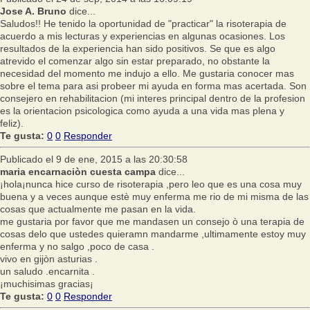
Jose A. Bruno
dice...
Saludos!! He tenido la oportunidad de "practicar" la risoterapia de
acuerdo a mis lecturas y experiencias en algunas ocasiones. Los
resultados de la experiencia han sido positivos. Se que es algo
atrevido el comenzar algo sin estar preparado, no obstante la
necesidad del momento me indujo a ello. Me gustaria conocer mas
sobre el tema para asi probeer mi ayuda en forma mas acertada. Son
consejero en rehabilitacion (mi interes principal dentro de la profesion
es la orientacion psicologica como ayuda a una vida mas plena y
feliz).
Te gusta:
0
0
Responder
Publicado el 9 de ene, 2015 a las 20:30:58
maria encarnaciòn cuesta campa
dice...
¡hola¡nunca hice curso de risoterapia ,pero leo que es una cosa muy
buena y a veces aunque estè muy enferma me rio de mi misma de las
cosas que actualmente me pasan en la vida.
me gustaria por favor que me mandasen un consejo ò una terapia de
cosas delo que ustedes quieramn mandarme ,ultimamente estoy muy
enferma y no salgo ,poco de casa .
vivo en gijòn asturias .
un saludo .encarnita .
¡muchisimas gracias¡
Te gusta:
0
0
Responder