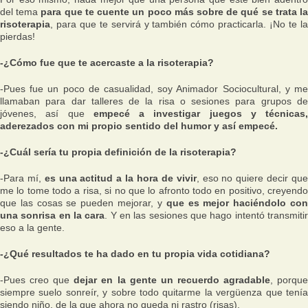
del tema
para que te cuente un poco más sobre de qué se trata l
risoterapia
, para que te servirá y también cómo practicarla. ¡No te la
pierdas!
-¿Cómo fue que te acercaste a la risoterapia?
-Pues fue un poco de casualidad, soy Animador Sociocultural, y me
llamaban para dar talleres de la risa o sesiones para grupos de
jóvenes, así que
empecé a investigar juegos y técnicas,
aderezados con mi propio sentido del humor y así empecé.
-¿Cuál sería tu propia definición de la risoterapia?
-Para mí,
es una actitud a la hora de vivir
, eso no quiere decir qu
me lo tome todo a risa, si no que lo afronto todo en positivo, creyendo
que las cosas se pueden mejorar, y
que es mejor haciéndolo co
una sonrisa en la cara
. Y en las sesiones que hago intentó transmiti
eso a la gente.
-¿Qué resultados te ha dado en tu propia vida cotidiana?
-Pues creo que
dejar en la gente un recuerdo agradable
, porqu
siempre suelo sonreír, y sobre todo quitarme la vergüenza que tenía
siendo niño, de la que ahora no queda ni rastro (risas).