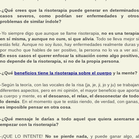
-¿Qué crees que la risoterapia puede generar en determinados
casos severos, como podrían ser enfermedades y otros
problemas de similar índole?
-Yo siempre digo que aunque se llame risoterapia,
no es una terapi
en sí misma, y aunque no cure, si que alivia
. Todo se lleva mejor s
estás feliz. Aunque no soy iluso, hay enfermedades realmente duras y
por mucho que hables de ser positivo, la persona no lo va a ver así.
En esos casos el querer enfocar la situación como algo positivo,
no depende de la risoterapia, si no de la propia persona
.
-¿Qué
beneficios tiene la risoterapia sobre el cuerpo
y la mente?
-Según la teoría, con las vocales de la risa (ja, je, ji, jo y ju) se trabajan
diferentes aspectos, pero en mi opinión, el mayor beneficio que aporta
a cuerpo y mente, es
el descanso, el relax, el desconectar de tod
lo demás
. En el momento que te estás riendo, de verdad, con ganas,
es imposible pensar en otra cosa
.
-¿Qué mensaje le darías a todo aquel que quiera acercarse a
empezar con la risoterapia?
-¡QUE LO INTENTE!
No se pierde nada,
y puede ganar algo, a