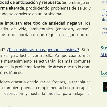
ans
cidad de anticipación y respuesta
. Sin embargo en
orma alterada
, produciendo problemas de salud y
Tr
yuda, se convierte en un problema.
ans
dep
ue impulsan este tipo de ansiedad negativa
: los
An
estilo de vida, ambientales (contexto, apoyo),
co
que te desbordan o que requieren algún tipo de
Su
dad?
¿Te consideras unas persona ansiosa?
. Si tu
Al 
enzar ya a luchar contra ella. Ya que cuanto más
 de mantenimiento se activarán, los más comunes
tades, la problematización de áreas que no lo eran
tores fóbicos.
Lo
ebes atacarla desde varios frentes, la terapia es
ro también puedes complementarla con terapias
, respiración y hasta la música para relajar el