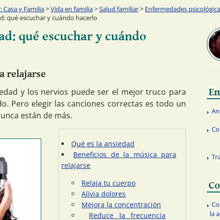
 Casa y Familia
>
Vida en familia
>
Salud familiar
>
Enfermedades psicológic
d: qué escuchar y cuándo hacerlo
ad: qué escuchar y cuándo
a relajarse
iedad y los nervios puede ser el mejor truco para
En
o. Pero elegir las canciones correctas es todo un
An
nunca están de más.
Co
Qué es la ansiedad
Beneficios de la música para
Tr
relajarse
Relaja tu cuerpo
Co
Alivia dolores
Mejora la concentración
Co
la 
Reduce la frecuencia