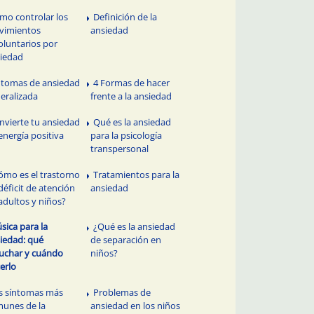
mo controlar los
Definición de la
vimientos
ansiedad
oluntarios por
iedad
ntomas de ansiedad
4 Formas de hacer
eralizada
frente a la ansiedad
nvierte tu ansiedad
Qué es la ansiedad
energía positiva
para la psicología
transpersonal
ómo es el trastorno
Tratamientos para la
déficit de atención
ansiedad
adultos y niños?
sica para la
¿Qué es la ansiedad
iedad: qué
de separación en
uchar y cuándo
niños?
erlo
s síntomas más
Problemas de
unes de la
ansiedad en los niños