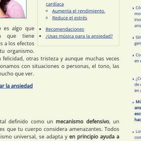
cardíaca
Có
Aumenta el rendimiento.
mo
Reduce el estrés
inv
ans
e
es algo que
Recomendaciones
a que tiene
¿Usas música para la ansiedad?
Sí
 a los efectos
gen
tu organismo.
Co
 felicidad, otras tristeza y aunque muchas veces
en 
onamos con situaciones o personas, el tono, las
mucho que ver.
¿C
de 
ar la ansiedad
en 
Mú
ans
esc
hac
tal definido como un
mecanismo defensivo
, un
ones que tu cuerpo considera amenazantes. Todos
Lo
ismo universal, se adapta y
en principio ayuda a
com