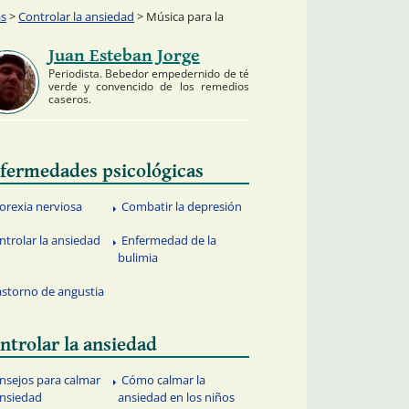
as
>
Controlar la ansiedad
> Música para la
Juan Esteban Jorge
Periodista. Bebedor empedernido de té
verde y convencido de los remedios
caseros.
fermedades psicológicas
orexia nerviosa
Combatir la depresión
ntrolar la ansiedad
Enfermedad de la
bulimia
astorno de angustia
ntrolar la ansiedad
nsejos para calmar
Cómo calmar la
ansiedad
ansiedad en los niños