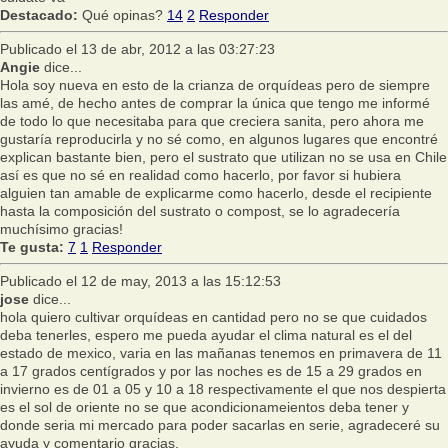
Destacado:
Qué opinas?
14
2
Responder
Publicado el 13 de abr, 2012 a las 03:27:23
Angie
dice...
Hola soy nueva en esto de la crianza de orquídeas pero de siempre
las amé, de hecho antes de comprar la única que tengo me informé
de todo lo que necesitaba para que creciera sanita, pero ahora me
gustaría reproducirla y no sé como, en algunos lugares que encontré
explican bastante bien, pero el sustrato que utilizan no se usa en Chile
así es que no sé en realidad como hacerlo, por favor si hubiera
alguien tan amable de explicarme como hacerlo, desde el recipiente
hasta la composición del sustrato o compost, se lo agradecería
muchísimo gracias!
Te gusta:
7
1
Responder
Publicado el 12 de may, 2013 a las 15:12:53
jose
dice...
hola quiero cultivar orquídeas en cantidad pero no se que cuidados
deba tenerles, espero me pueda ayudar el clima natural es el del
estado de mexico, varia en las mañanas tenemos en primavera de 11
a 17 grados centígrados y por las noches es de 15 a 29 grados en
invierno es de 01 a 05 y 10 a 18 respectivamente el que nos despierta
es el sol de oriente no se que acondicionameientos deba tener y
donde seria mi mercado para poder sacarlas en serie, agradeceré su
ayuda y comentario gracias.