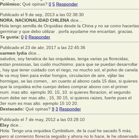
Polémico:
Qué opinas?
0
5
Responder
Publicado el 9 de sep, 2013 a las 02:38:30
NORA. NACIONALIDAD CHILENA
dice...
Hola tengo semilla de Orquidias desde la China y no se como hacerlas
germinar y que debo utilizar . porfa ayudame me encantan. gracias.
Te gusta:
0
0
Responder
Publicado el 23 de abr, 2017 a las 22:45:36
carmen lydia
dice...
saludos, soy fanatica de las orquideas, tenga varias ya florecidas,
estan presiosas, las cuido muchisimo. para que se puedan desarrollar
, hay que tener cuidado con el riego, no mucho sol, el polvo de canela
le va muy bien para evitar hongos, circulacion de aire, vijilar las
hormigas, se las comen, . en cuanto al abono cada 15 dias, si quieres
que la orquidea eche cuerpo debes comprar abono con el primer
num. mas alto. ejemplo 30, 15, 10. si quieres floracion, el segundo
num debe ser mas alto , 15, 30 15, si quieres raizes, fuerte pues el
3er num es mas alto. ejemplo 15 10 20.
Destacado:
Qué opinas?
9
3
Responder
Publicado el 7 de may, 2012 a las 03:28:10
Elsy
dice...
Hola: Tengo una orquidea Cymbidium, de la cual he sacado 5 más,
pero al comienzo florecía seguido y ahora no lo hace, le he observado