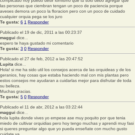
complicado hoy puedo desir lomismo que tu solo debo agregar que
las personas que ciembran tengan un poco de paciencia porque
aveses demora un poco la floracion pero con un poco de cuidado
cualquier orquia pega se los juro
Te gusta:
6
1
Responder
Publicado el 19 de dic, 2011 a las 00:23:37
maggui
dice...
espero te haya gustado mi comentario
Te gusta:
3
0
Responder
Publicado el 27 de feb, 2012 a las 20:47:52
Lupita
dice...
Hola! si me ha sido util los consejos acerca de las orquideas y de los
geranios, hay cosas que estaba haciendo mal con mis plantas pero
estos consejos me ayudaran a cuidarlas mejor para disfrutar de toda
su belleza.
Muchas gracias.
Te gusta:
5
0
Responder
Publicado el 11 de abr, 2012 a las 03:22:44
maggui
dice...
hola lupita donde vives yo empese ase muy poquito por que tenia
miedo de cultivar orquidias pero hoy tengo muchas y aprendi muy fasi
si queres preguntar algo que yo pueda enseñate con mucho gusto
cuidate va