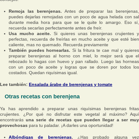
Remoja las berenjenas.
Antes de preparar las berenjenas,
puedes dejarlas remojadas con un poco de agua helada con sal
durante media hora para que se le quite lo amargo. Eso sí,
recuerda secarlas perfectamente antes de freír.
Usa mucho aceite.
Si quieres unas berenjenas crujientes y
perfectas, recuerda de freírlas en mucho aceite y que esté bien
caliente, mas no quemado. Recuerda previamente
También puedes hornearlas.
Si la fritura te cae mal y quiere
preparar berenjenas al horno con miel, lo mejor será que el
rebozado lo hagas con huevo y pan rallado. Luego las horneas
con un poco de aceite y logras que se doren por todos los
costados. Quedan riquísimas igual.
Lee también:
Ensalada árabe de berenjenas y tomate
Otras recetas con berenjena
Ya has aprendido a preparar unas riquísimas berenjenas fritas
crujientes. ¿Por qué no disfrutar este vegetal al máximo? Aquí
encontrarás
una serie de recetas que pueden llegar a ser muy
provechosas
para tu paladar. ¡A darles una oportunidad!
Albóndigas de berenjenas
.
¿Has probado alguna ve