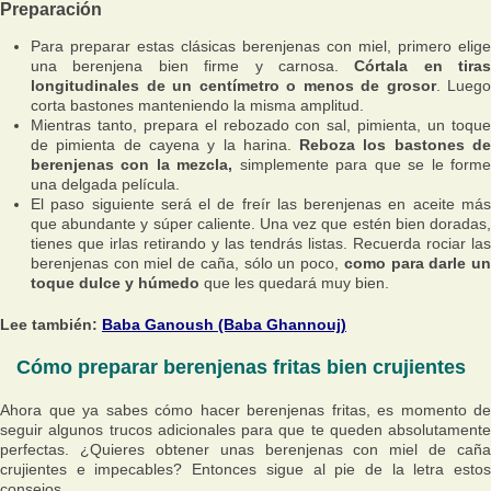
Preparación
Para preparar estas clásicas berenjenas con miel, primero elige
una berenjena bien firme y carnosa.
Córtala en tiras
longitudinales de un centímetro o menos de grosor
. Luego
corta bastones manteniendo la misma amplitud.
Mientras tanto, prepara el rebozado con sal, pimienta, un toque
de pimienta de cayena y la harina.
Reboza los bastones d
berenjenas con la mezcla,
simplemente para que se le form
una delgada película.
El paso siguiente será el de freír las berenjenas en aceite más
que abundante y súper caliente. Una vez que estén bien doradas,
tienes que irlas retirando y las tendrás listas. Recuerda rociar las
berenjenas con miel de caña, sólo un poco,
como para darle u
toque dulce y húmedo
que les quedará muy bien.
Lee también:
Baba Ganoush (Baba Ghannouj)
Cómo preparar berenjenas fritas bien crujientes
Ahora que ya sabes cómo hacer berenjenas fritas, es momento de
seguir algunos trucos adicionales para que te queden absolutamente
perfectas. ¿Quieres obtener unas berenjenas con miel de caña
crujientes e impecables? Entonces sigue al pie de la letra estos
consejos.