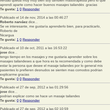
verdad queda muy muy bien soy también masotrapeuta pero lo que
aprendí aparte como hacer buenos masajes tailandés .gracias
Te gusta:
1
0
Responder
Publicado el 14 de nov, 2014 a las 00:46:27
Roberto narvàez
dice...
Se ve interesante, me gustarìa aprenderlo bien, para practicarlo,
Roberto de
Nicargua
Te gusta:
1
0
Responder
Publicado el 10 de oct, 2011 a las 16:53:22
jose
dice...
tengo tiempo en los masajes y me gustaria aprender sobre los
masajes tailandeses a que hora es la recomendada y como debe
estar la persona que desee el masaje tailandes por lo general mis
pasientes lo prefieren desnudos se sienten mas comodos podrian
explicarme gracias
Te gusta:
0
0
Responder
Publicado el 27 de sep, 2012 a las 01:29:56
jose
dice...
podrian explicar como se hace un masaje tailandes
Te gusta:
0
0
Responder
Publicado el 27 de sep, 2012 a las 02:10:59