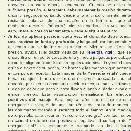
apoyarse en cada empuje lentamente. Cuando se aplica la
suficiente presión, el terapeuta debe mantener la presión durante
unos 5 segundos contando desde uno a cinco o mentalmente
recitando palabras de una oración en la forma en que el
meditador recita su ?mantra? mientras medita. Una vez hecho
esto, libere la presión lentamente y pase al siguiente punto.
Antes de aplicar presión, cada vez, el donante debe tomar
una inspiración lenta y profunda
, y luego exhalar lentamente 
al tiempo que se incline hacia adelante. Mientras se ejerce la
presión, ayuda si el dador visualiza su
?energía vital?
, que se
encuentra en un punto cerca de una y media pulgadas por debajo
de su ombligo en el centro de la región abdominal, fluyendo hacia
arriba a través de su pecho, los brazos y las manos y que permea
el cuerpo del receptor. Esta imagen de la
?energía vital?
puede
tomar cualquier forma o color que se sienta adecuada para el
donante, por ejemplo como una niebla blanca, o una luz brillante,
u olas de calor que poco a poco fluyen cuando el dador exhala y
ejerce presión. Esta visualización intensificará los
efectos
positivos del masaje
. Para mejorar aún más el flujo de est
energía de la vida, el donante también debe tratar de mantener
las dos manos tocando al receptor todo el tiempo, en la medida
de lo posible, para crear un ?circuito de energía? con las manos
en calidad de terminales positivo y negativo. El concepto de ?
energía vital? es comúnmente aceptado en las culturas
orientales. Los chinos y los japoneses lo llaman
?Chi? o ?Ki?
,