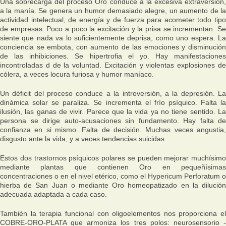
Una sobrecarga del proceso Oro conduce a la excesiva extraversión,
a la manía. Se genera un humor demasiado alegre, un aumento de la
actividad intelectual, de energía y de fuerza para acometer todo tipo
de empresas. Poco a poco la excitación y la prisa se incrementan. Se
siente que nada va lo suficientemente deprisa, como uno espera. La
conciencia se embota, con aumento de las emociones y disminución
de las inhibiciones. Se hipertrofia el yo. Hay manifestaciones
incontroladas d de la voluntad. Excitación y violentas explosiones de
cólera, a veces locura furiosa y humor maníaco.
Un déficit del proceso conduce a la introversión, a la depresión. La
dinámica solar se paraliza. Se incrementa el frío psíquico. Falta la
ilusión, las ganas de vivir. Parece que la vida ya no tiene sentido. La
persona se dirige auto-acusaciones sin fundamento. Hay falta de
confianza en si mismo. Falta de decisión. Muchas veces angustia,
disgusto ante la vida, y a veces tendencias suicidas
Estos dos trastornos psíquicos polares se pueden mejorar muchísimo
mediante plantas que contienen Oro en pequeñísimas
concentraciones o en el nivel etérico, como el Hypericum Perforatum o
hierba de San Juan o mediante Oro homeopatizado en la dilución
adecuada adaptada a cada caso.
También la terapia funcional con oligoelementos nos proporciona el
COBRE-ORO-PLATA que armoniza los tres polos: neurosensorio -