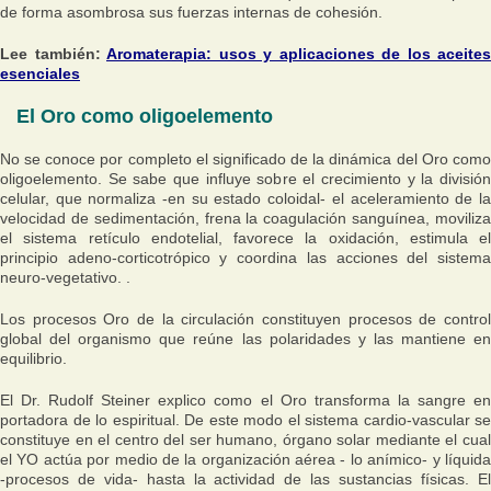
de forma asombrosa sus fuerzas internas de cohesión.
Lee también:
Aromaterapia: usos y aplicaciones de los aceites
esenciales
El Oro como oligoelemento
No se conoce por completo el significado de la dinámica del Oro como
oligoelemento. Se sabe que influye sobre el crecimiento y la división
celular, que normaliza -en su estado coloidal- el aceleramiento de la
velocidad de sedimentación, frena la coagulación sanguínea, moviliza
el sistema retículo endotelial, favorece la oxidación, estimula el
principio adeno-corticotrópico y coordina las acciones del sistema
neuro-vegetativo. .
Los procesos Oro de la circulación constituyen procesos de control
global del organismo que reúne las polaridades y las mantiene en
equilibrio.
El Dr. Rudolf Steiner explico como el Oro transforma la sangre en
portadora de lo espiritual. De este modo el sistema cardio-vascular se
constituye en el centro del ser humano, órgano solar mediante el cual
el YO actúa por medio de la organización aérea - lo anímico- y líquida
-procesos de vida- hasta la actividad de las sustancias físicas. El