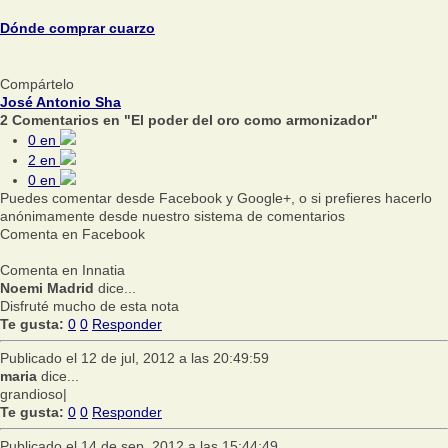
Dónde comprar cuarzo
Compártelo
José Antonio Sha
2 Comentarios en "El poder del oro como armonizador"
0
en
2
en
0
en
Puedes comentar desde Facebook y Google+, o si prefieres hacerlo
anónimamente desde nuestro sistema de comentarios
Comenta en Facebook
Comenta en Innatia
Noemi Madrid
dice...
Disfruté mucho de esta nota
Te gusta:
0
0
Responder
Publicado el 12 de jul, 2012 a las 20:49:59
maria
dice...
grandioso|
Te gusta:
0
0
Responder
Publicado el 14 de sep, 2012 a las 15:44:49