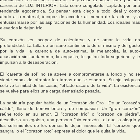
carencia de LUZ INTERIOR. Está como congelado, captado por una
tendencia egocéntrica. Su pensar está ciego a todo ideal y como
atado a lo material, incapaz de acceder al mundo de las ideas, y a
entusiasmarse por las aspiraciones de la humanidad. Los ideales más
elevados le dejan frío.
Su corazón es incapaz de calentarse y de amar la vida en
profundidad. La falta de un sano sentimiento de sí mismo y del gusto
por la vida, la carencia de auto-estima, la melancolía, la auto-
acusación sin fundamento, la angustia, le quitan toda seguridad y le
impulsan a la desesperación.
El "carente de sol" no se atreve a comprometerse a fondo y no se
siente capaz de afrontar las tareas que le esperan. Su ojo psíquico
sólo ve la mitad de las cosas, "el lado oscuro de la vida". La existencia
se vuelve para ellos una carga demasiado pesada.
La sabiduría popular habla de un "corazón de Oro". De un "corazón
cálido", lleno de benevolencia y de compasión. Un "gran corazón"
reúne todo en su amor. El "corazón frío" o "corazón de piedra",
describe a un egoísta, una persona "sin corazón", al que la alegría y
los sufrimientos de los demás le dejan insensible. El "corazón que
sangra" o el "corazón roto" expresa el dolor que le quita la vida.