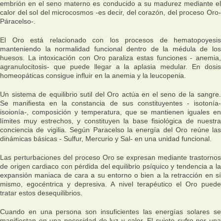
embrión en el seno materno es conducido a su madurez mediante el
calor del sol del microcosmos -es decir, del corazón, del proceso Oro-
Páracelso-.
El Oro está relacionado con los procesos de hematopoyesis
manteniendo la normalidad funcional dentro de la médula de los
huesos. La intoxicación con Oro paraliza estas funciones - anemia,
agranulocitosis- que puede llegar a la aplasia medular. En dosis
homeopáticas consigue influir en la anemia y la leucopenia.
Un sistema de equilibrio sutil del Oro actúa en el seno de la sangre.
Se manifiesta en la constancia de sus constituyentes - isotonía-
isoionía-, composición y temperatura, que se mantienen iguales en
límites muy estrechos, y constituyen la base fisiológica de nuestra
conciencia de vigilia. Según Paracelso la energía del Oro reúne las
dinámicas básicas - Sulfur, Mercurio y Sal- en una unidad funcional.
Las perturbaciones del proceso Oro se expresan mediante trastornos
de origen cardiaco con pérdida del equilibrio psíquico y tendencia a la
expansión maniaca de cara a su entorno o bien a la retracción en sí
mismo, egocéntrica y depresiva. A nivel terapéutico el Oro puede
tratar estos desequilibrios.
Cuando en una persona son insuficientes las energías solares se
manifiestan en una necesidad de luz y calor. El sujeto sufre por una