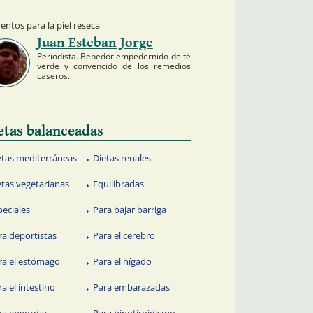
entos para la piel reseca
Juan Esteban Jorge
Periodista. Bebedor empedernido de té
verde y convencido de los remedios
caseros.
etas balanceadas
etas mediterráneas
Dietas renales
etas vegetarianas
Equilibradas
peciales
Para bajar barriga
ra deportistas
Para el cerebro
ra el estómago
Para el hígado
ra el intestino
Para embarazadas
ra engordar
Para hipotiroidismo