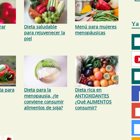
Ya
rar
Dieta saludable
Menú para mujeres
para rejuvenecer la
menopáusicas
piel
ta para
Dieta para la
Dieta rica en
menopausia, ¿te
ANTIOXIDANTES
conviene consumir
¿Qué ALIMENTOS
alimentos de soja?
consumir?