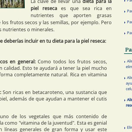
La clave de llevar una
dieta para la
piel reseca
es que sea rica en
Pa
nutrientes que aporten grasas
Pa
 los frutos secos y las semillas, por ejemplo. Pero
 nutrientes o minerales.
Pa
deberías incluir en tu dieta para la piel reseca:
Pa
cos en general:
Como todos los frutos secos,
Al
eli
n calidad. Esto te ayudará a tener la piel mucho
orma completamente natural. Rica en vitamina
Al
ayu
celu
:
Son ricas en betacaroteno, una sustancia que
 piel, además de que ayudan a mantener el cutis
Al
res
uno de los vegetales que más contenido de
da como "vitamina de la juventud". Esta es genial
El
n líneas generales de gran forma y usar este