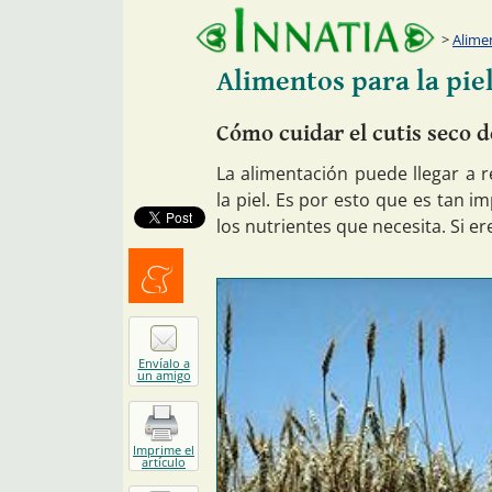
Alime
Alimentos para la pie
Cómo cuidar el cutis seco de
La alimentación puede llegar a 
la piel. Es por esto que es tan 
los nutrientes que necesita. Si ere
Menéalo
Envíalo a
un amigo
Imprime el
artículo