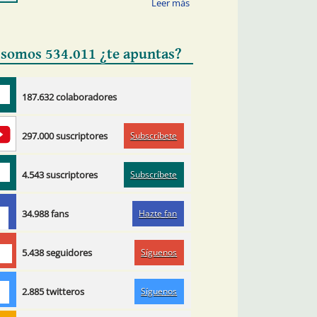
 somos 534.011 ¿te apuntas?
187.632 colaboradores
Subscríbete
297.000 suscriptores
Subscríbete
4.543 suscriptores
Hazte fan
34.988 fans
Síguenos
5.438 seguidores
Síguenos
2.885 twitteros