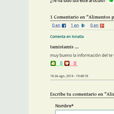
¿Te ha sido útil este artículo?
1 Comentario en "Alimentos pa
0 en
1 en
0 en
Comenta en Innatia
tamistamis ...
muy bueno la información del te 
0
0
18 de ago, 2014 - 19:48:18
Escribe tu comentario en "Ali
Nombre*