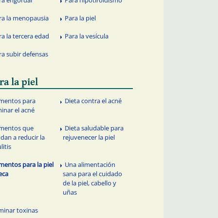
ra la menopausia
Para la piel
ra la tercera edad
Para la vesícula
ra subir defensas
ra la piel
imentos para
Dieta contra el acné
minar el acné
imentos que
Dieta saludable para
dan a reducir la
rejuvenecer la piel
litis
imentos para la piel
Una alimentación
eca
sana para el cuidado
de la piel, cabello y
uñas
iminar toxinas