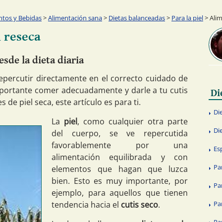
ntos y Bebidas
>
Alimentación sana
>
Dietas balanceadas
>
Para la piel
> Alim
l reseca
sde la dieta diaria
repercutir directamente en el correcto cuidado de
importante comer adecuadamente y darle a tu cutis
Di
s de piel seca, este artículo es para ti.
Di
La
piel
, como cualquier otra parte
Di
del cuerpo, se ve repercutida
favorablemente por una
Es
alimentación equilibrada y con
Pa
elementos que hagan que luzca
bien. Esto es muy importante, por
Pa
ejemplo, para aquellos que tienen
tendencia hacia el
cutis seco
.
Pa
Pa