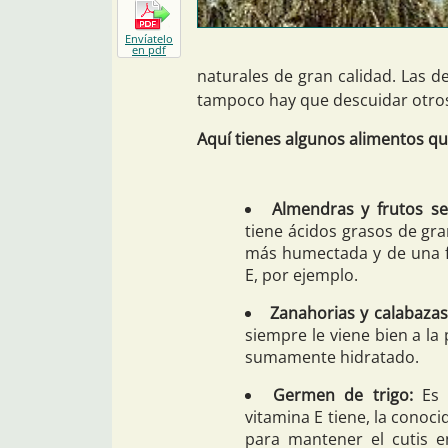
Envíatelo
en pdf
naturales de gran calidad. Las de
tampoco hay que descuidar otros
Aquí tienes algunos alimentos que 
Almendras y frutos se
tiene ácidos grasos de gra
más humectada y de una f
E, por ejemplo.
Zanahorias y calabazas
siempre le viene bien a la
sumamente hidratado.
Germen de trigo:
Es 
vitamina E tiene, la conoci
para mantener el cutis e