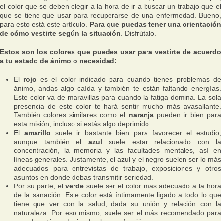
el color que se deben elegir a la hora de ir a buscar un trabajo que el
que se tiene que usar para recuperarse de una enfermedad. Bueno,
para esto está este artículo.
Para que puedas tener una orientación
de cómo vestirte según la situación
. Disfrútalo.
Estos son los colores que puedes usar para vestirte de acuerdo
a tu estado de ánimo o necesidad:
El
rojo
es el color indicado para cuando tienes problemas d
ánimo, andas algo caída y también te están faltando energías.
Este color va de maravillas para cuando la fatiga domina. La sola
presencia de este color te hará sentir mucho más avasallante.
También colores similares como el
naranja
pueden ir bien par
esta misión, incluso si estás algo deprimido.
El
amarillo
suele ir bastante bien para favorecer el estudio
aunque también el
azul
suele estar relacionado con la
concentración, la memoria y las facultades mentales, así en
líneas generales. Justamente, el azul y el negro suelen ser lo más
adecuados para entrevistas de trabajo, exposiciones y otros
asuntos en donde debas transmitir seriedad.
Por su parte, el
verde
suele ser el color más adecuado a la hor
de la sanación. Este color está íntimamente ligado a todo lo que
tiene que ver con la salud, dada su unión y relación con la
naturaleza. Por eso mismo, suele ser el más recomendado para