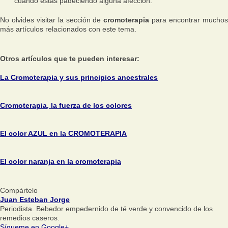
cuando estás padeciendo alguna afección.
No olvides visitar la sección de
cromoterapia
para encontrar mucho
más artículos relacionados con este tema.
Otros artículos que te pueden interesar:
La Cromoterapia y sus principios ancestrales
Cromoterapia, la fuerza de los colores
El color AZUL en la CROMOTERAPIA
El color naranja en la cromoterapia
Compártelo
Juan Esteban Jorge
Periodista. Bebedor empedernido de té verde y convencido de los
remedios caseros.
Sígueme en Google+