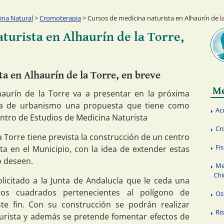
ina Natural
>
Cromoterapia
> Cursos de medicina naturista en Alhaurín de la
turista en Alhaurín de la Torre,
a en Alhaurín de la Torre, en breve
Me
haurín de la Torre va a presentar en la próxima
ia de urbanismo una propuesta que tiene como
Ac
entro de Estudios de Medicina Naturista
Cr
 Torre tiene prevista la construcción de un centro
Fi
ta en el Municipio, con la idea de extender estas
o deseen.
Me
Chi
olicitado a la Junta de Andalucía que le ceda una
os cuadrados pertenecientes al polígono de
Os
ste fin. Con su construcción se podrán realizar
Ri
urista y además se pretende fomentar efectos de