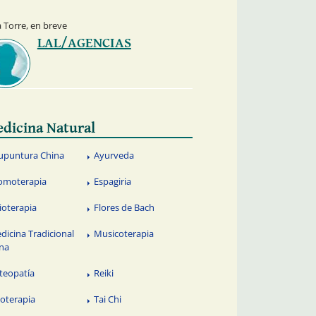
 Torre, en breve
LAL/AGENCIAS
dicina Natural
upuntura China
Ayurveda
omoterapia
Espagiria
sioterapia
Flores de Bach
dicina Tradicional
Musicoterapia
na
teopatía
Reiki
soterapia
Tai Chi