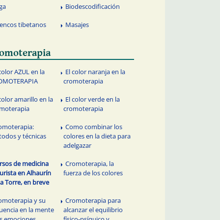
ga
Biodescodificación
encos tibetanos
Masajes
omoterapia
 color AZUL en la
El color naranja en la
OMOTERAPIA
cromoterapia
color amarillo en la
El color verde en la
moterapia
cromoterapia
omoterapia:
Como combinar los
odos y técnicas
colores en la dieta para
adelgazar
rsos de medicina
Cromoterapia, la
urista en Alhaurín
fuerza de los colores
la Torre, en breve
omoterapia y su
Cromoterapia para
luencia en la mente
alcanzar el equilibrio
as emociones
físico-psíquico y