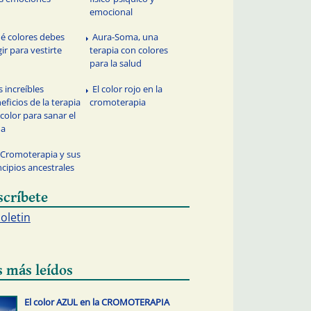
emocional
é colores debes
Aura-Soma, una
gir para vestirte
terapia con colores
para la salud
s increíbles
El color rojo en la
eficios de la terapia
cromoterapia
 color para sanar el
ma
 Cromoterapia y sus
ncipios ancestrales
scríbete
boletin
s más leídos
El color AZUL en la CROMOTERAPIA