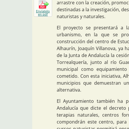
arrastre con la creación, promoc
destinadas a la investigación, de
Envíatelo
en pdf
naturistas y naturales.
El proyecto se presentará a l
urbanismo, en la que se pro
construcción del centro de Estudi
Alhaurín, Joaquín Villanova, ya h
de la Junta de Andalucía la cesió
Torrealquería, junto al río Gu
municipal como equipamiento c
cometido. Con esta iniciativa, Al
municipios que demuestran una
alternativa.
El Ayuntamiento también ha pe
Andalucía que dicte el decreto 
terapias naturales, centros fo
compondrán este centro, para 
cursos naturistas permitirá ens