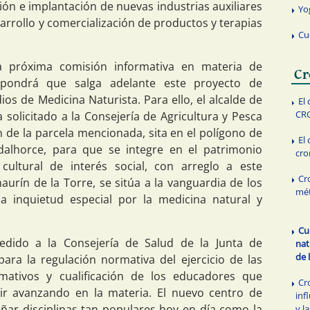
ión e implantación de nuevas industrias auxiliares
Yo
sarrollo y comercialización de productos y terapias
Cu
a próxima comisión informativa en materia de
Cr
pondrá que salga adelante este proyecto de
os de Medicina Naturista. Para ello, el alcalde de
El
CR
a solicitado a la Consejería de Agricultura y Pesca
n de la parcela mencionada, sita en el polígono de
El 
adalhorce, para que se integre en el patrimonio
cro
ultural de interés social, con arreglo a este
Cr
haurín de la Torre, se sitúa a la vanguardia de los
mét
 inquietud especial por la medicina natural y
Cu
dido a la Consejería de Salud de la Junta de
nat
de 
para la regulación normativa del ejercicio de las
rmativos y cualificación de los educadores que
Cr
ir avanzando en la materia. El nuevo centro de
inf
eñar disciplinas tan populares hoy en día como la
y l