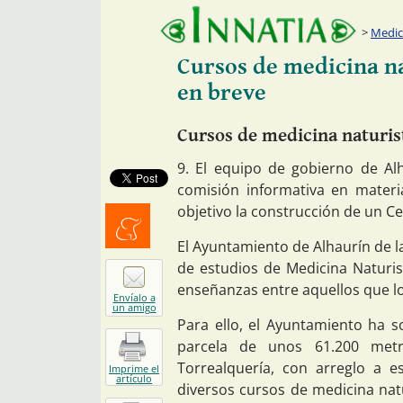
Medic
Cursos de medicina na
en breve
Cursos de medicina naturist
9. El equipo de gobierno de Al
comisión informativa en mater
objetivo la construcción de un C
El Ayuntamiento de Alhaurín de la
Menéalo
de estudios de Medicina Naturis
enseñanzas entre aquellos que l
Envíalo a
un amigo
Para ello, el Ayuntamiento ha s
parcela de unos 61.200 metr
Torrealquería, con arreglo a e
Imprime el
artículo
diversos cursos de medicina nat